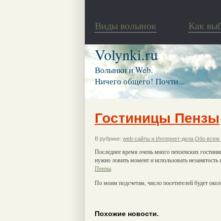
Виды волынок
Как вы
Volynki.ru
Волынки и Web.
Ничего общего! Почти...
Гостиницы Пензы
В рубрике:
web-сайты и Интернет-дела
,
Обо всем 
Последнее время очень много пензенских гостини
нужно ловить момент и использовать незанятость
Пензы
.
По моим подсчетам, число посетителей будет окол
Похожие новости.