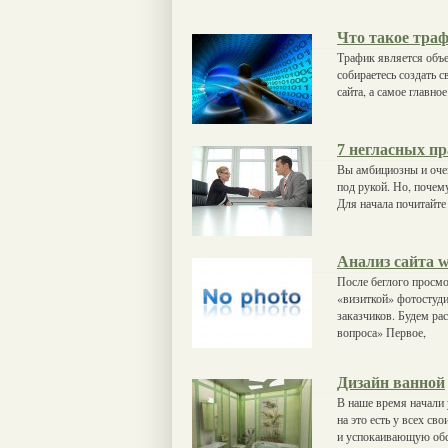
Что такое тра
Трафик является объ
собираетесь создать с
сайта, а самое главно
7 негласных пр
Вы амбициозны и оче
под рукой. Но, почем
Для начала почитайте
Анализ сайта w
После беглого просмо
«визиткой» фотостуди
заказчиков. Будем рас
вопроса» Первое,
Дизайн ванной
В наше время начали 
на это есть у всех с
и успокаивающую обс