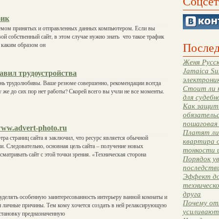
Соцсет
фик
емом принятых и отправленных данных компьютером. Если вы
вой собственный сайт, в этом случае нужно знать что такое трафик
Послед
е каким образом он
Женя Русск
Jamaica Su
авил трудоустройства
электрони
нь трудолюбивы. Ваше резюме совершенно, рекомендации всегда
Стоит ли 
у же до сих пор нет работы? Скорей всего вы учли не все моменты.
для судебн
Как защити
обязательс
пошаговая
ww.advert-photo.ru
Платят ли 
тра страниц сайта я заключил, что ресурс является обычной
квартира 
и. Следовательно, основная цель сайта – получение новых
тонкости 
сматривать сайт с этой точки зрения. «Техническая сторона
Порядок ув
последстви
Эффект до
техническ
друга
уделять особенную заинтересованность интерьеру ванной комнаты и
Почему от
вои личные причины. Тем кому хочется создать в ней релаксирующую
усиливают
тановку предназначенную