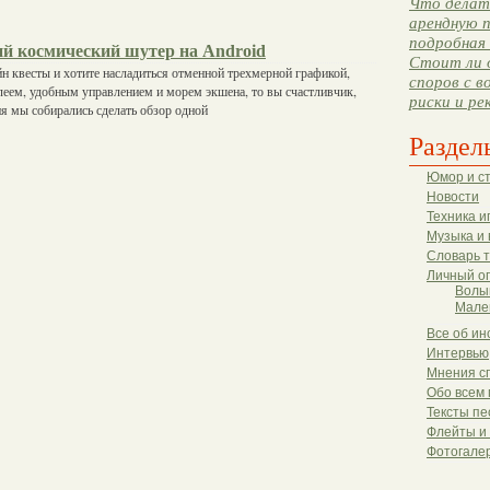
Что делать
арендную п
подробная 
 космический шутер на Android
Стоит ли 
н квесты и хотите насладиться отменной трехмерной графикой,
споров с в
еем, удобным управлением и морем экшена, то вы счастливчик,
риски и ре
ня мы собирались сделать обзор одной
Раздел
Юмор и с
Новости
Техника и
Музыка и 
Словарь 
Личный о
Волы
Мале
Все об ин
Интервью
Мнения с
Обо всем 
Тексты пе
Флейты и
Фотогале