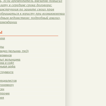
, если арендодатель внезапно повысил
лату в середине срока договора:
инструкция по защите своих прав
обращаться к юристу при возникновении
одным ведомством: подробный анализ,
комендации
ы
тихи
гры
видео (волынка, mp3)
терминов
пыт волынщика
нка и софт
нькая арфа
струменте
пециалистов
понемногу
сен
 прочие
рея