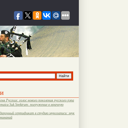
ти
еня Русских: голос нового поколения русского рэпа
amaica Suk Spektrum: погружение в мрачную
дарочный сертификат в студию звукозаписи: звук
оминаний