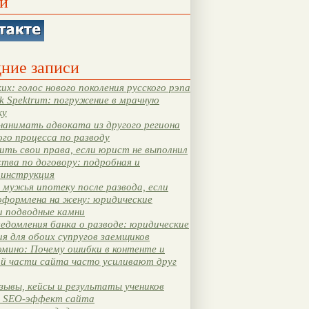
и
ние записи
их: голос нового поколения русского рэпа
k Spektrum: погружение в мрачную
ку
нанимать адвоката из другого региона
ого процесса по разводу
ть свои права, если юрист не выполнил
тва по договору: подробная и
 инструкция
мужья ипотеку после развода, если
оформлена на жену: юридические
и подводные камни
едомления банка о разводе: юридические
я для обоих супругов заемщиков
мино: Почему ошибки в контенте и
ой части сайта часто усиливают друг
зывы, кейсы и результаты учеников
 SEO-эффект сайта