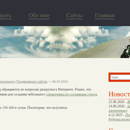
брать
Обо мне
Cайты
Главная
понемногу
,
Продвижение сайтов
— 06.04.2010
ц обращаются по вопросам раскрутки в Интернете. Решил, что
Новос
 ниши для создания небольшого
справочника по гостиницам города
21.06.2026 -
Ж
14.06.2026 -
J
о 150-200 в сутки. Посмотрим, что получится.
электронику
4.12.2025 -
По
будущих восп