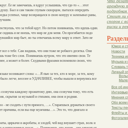
Что делать
руг. Ее не замечаешь, и вдруг услышишь, что где-то «…этот
арендную п
душу. Был и сам таким глупым скворцом, пытался опередить
подробная 
зредка успевал, чаще возвращался в свою конуру и зализывал раны,
Стоит ли 
 лучшим.
споров с в
риски и ре
ствуешь, что за тобой идут. Но потом понимаешь, что идешь один.
не сидишь и не ноешь, что мир не для меня. Он прогибается подо
Раздел
вшийся мир бьет, но ты отвечаешь всему миру в ответ. Зато не
Юмор и с
 все о тебе. Сам видишь, что они тоже не робкого десятка. Они
Новости
шь тоже без слов. Понимаешь нутром, что это именно свои. Те
Техника и
ее, а может и более. Скудными фразами вспомнили своих, что
Музыка и 
.
Словарь 
Личный о
 языке возникают слова: «…Я пью за тех, кто в море, за тех, кому
Волы
 было легче, веселее и УДАЧЛИВЕЕ, чтобы вышли и вернулись все
Мале
Все об ин
 созвучна каждому прожитому дню, она созвучна тому, что есть
Интервью
фия, скрытая за музыкой и стихами, она своя и родная.
Мнения с
Обо всем 
о - не сходить с пути прямого, …». Стараешься держаться своего
Тексты пе
нет причины, если вы еще мужчины…». Это то, что двигало и
Флейты и
Фотогале
ты, циркачи и акробаты, и злодей, чей вид внушает страх, волк и
ких и натруженных руках…». Понимаешь, что жизнь - она зависит от