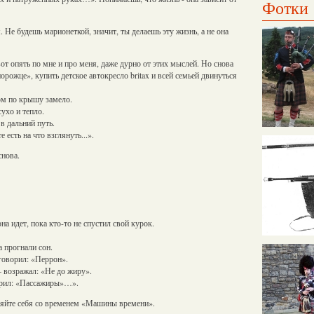
Фотки
м. Не будешь марионеткой, значит, ты делаешь эту жизнь, а не она
от опять по мне и про меня, даже дурно от этих мыслей. Но снова
орожце», купить детское автокресло britax и всей семьей двинуться
ом по крышу замело.
сухо и тепло.
 в дальний путь.
 есть на что взглянуть...».
нова.
на идет, пока кто-то не спустил свой курок.
а прогнали сон.
говорил: «Перрон».
– возражал: «Не до жиру».
орил: «Пассажиры»…».
ряйте себя со временем «Машины времени».