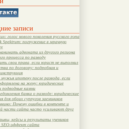
и
ние записи
их: голос нового поколения русского рэпа
k Spektrum: погружение в мрачную
ку
нанимать адвоката из другого региона
ого процесса по разводу
ть свои права, если юрист не выполнил
тва по договору: подробная и
 инструкция
мужья ипотеку после развода, если
оформлена на жену: юридические
и подводные камни
едомления банка о разводе: юридические
я для обоих супругов заемщиков
мино: Почему ошибки в контенте и
ой части сайта часто усиливают друг
зывы, кейсы и результаты учеников
 SEO-эффект сайта