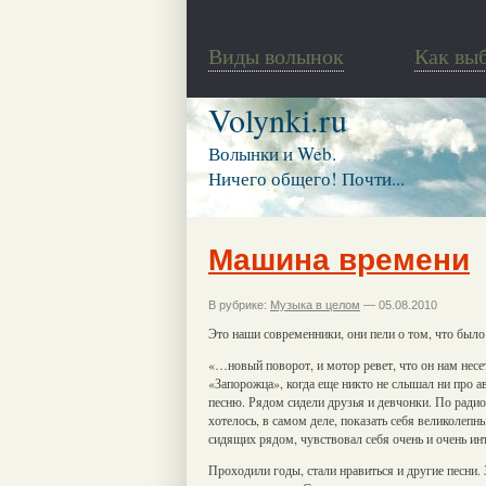
Виды волынок
Как вы
Volynki.ru
Волынки и Web.
Ничего общего! Почти...
Машина времени
В рубрике:
Музыка в целом
— 05.08.2010
Это наши современники, они пели о том, что было 
«…новый поворот, и мотор ревет, что он нам несет
«Запорожца», когда еще никто не слышал ни про ав
песню. Рядом сидели друзья и девчонки. По радио 
хотелось, в самом деле, показать себя великолеп
сидящих рядом, чувствовал себя очень и очень ин
Проходили годы, стали нравиться и другие песни.