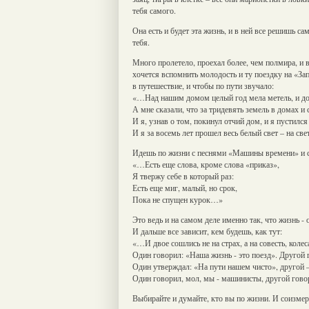
тебя самого.
Она есть и будет эта жизнь, и в ней все решишь са
тебя.
Много пролетело, проехал более, чем полмира, и в
хочется вспомнить молодость и ту поездку на «Зап
в путешествие, и чтобы по пути звучало:
«…Над нашим домом целый год мела метель, и д
А мне сказали, что за тридевять земель в домах и 
И я, узнав о том, покинул отчий дом, и я пустился
И я за восемь лет прошел весь белый свет – на свете
Идешь по жизни с песнями «Машины времени» и с
«…Есть еще слова, кроме слова «приказ»,
Я твержу себе в который раз:
Есть еще миг, малый, но срок,
Пока не спущен курок…»
Это ведь и на самом деле именно так, что жизнь - о
И дальше все зависит, кем будешь, как тут:
«…И двое сошлись не на страх, а на совесть, колес
Один говорил: «Наша жизнь - это поезд». Другой 
Один утверждал: «На пути нашем чисто», другой 
Один говорил, мол, мы - машинисты, другой гов
Выбирайте и думайте, кто вы по жизни. И соизме