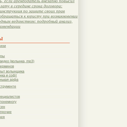
, если арендодатель внезапно повысил
лату в середине срока договора:
инструкция по защите своих прав
обращаться к юристу при возникновении
одным ведомством: подробный анализ,
комендации
ы
тихи
гры
видео (волынка, mp3)
терминов
пыт волынщика
нка и софт
нькая арфа
струменте
пециалистов
понемногу
сен
 прочие
рея