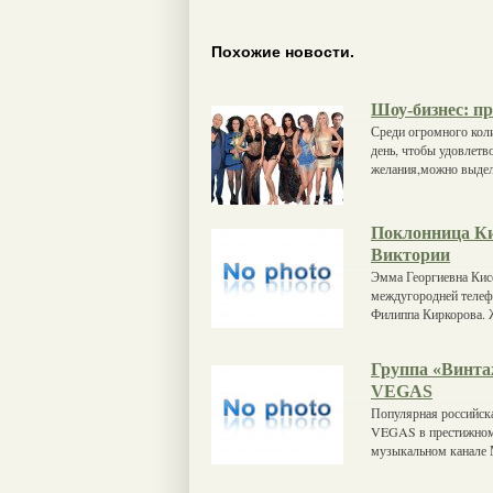
Похожие новости.
Шоу-бизнес: пр
Среди огромного кол
день, чтобы удовлетв
желания,можно выдели
Поклонница Ки
Виктории
Эмма Георгиевна Кисе
междугородней телеф
Филиппа Киркорова. 
Группа «Винта
VEGAS
Популярная российска
VEGAS в престижном 
музыкальном канале 