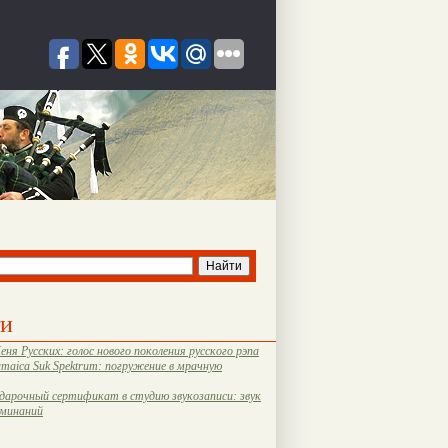
ти
еня Русских: голос нового поколения русского рэпа
amaica Suk Spektrum: погружение в мрачную
дарочный сертификат в студию звукозаписи: звук
оминаний