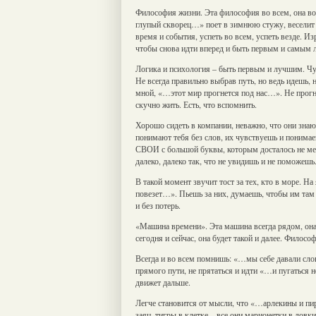
Философия жизни. Эта философия во всем, она вок
глупый скворец…» поет в зимнюю стужу, веселит 
время и события, успеть во всем, успеть везде. И
чтобы снова идти вперед и быть первым и самым
Логика и психология – быть первым и лучшим. Чув
Не всегда правильно выбрав путь, но ведь идешь, 
мной, «…этот мир прогнется под нас…». Не прогну
скучно жить. Есть, что вспомнить.
Хорошо сидеть в компании, неважно, что они знают
понимают тебя без слов, их чувствуешь и понимае
СВОИ с большой буквы, которым досталось не мен
далеко, далеко так, что не увидишь и не поможешь
В такой момент звучит тост за тех, кто в море. На
повезет…». Пьешь за них, думаешь, чтобы им там
и без потерь.
«Машина времени». Эта машина всегда рядом, она
сегодня и сейчас, она будет такой и далее. Филосо
Всегда и во всем помнишь: «…мы себе давали слов
прямого пути, не прятаться и идти «…и пугаться 
движет дальше.
Легче становится от мысли, что «…арлекины и пира
заяц, тигры в клетке – все они марионетки в лов