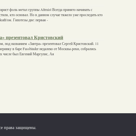
тарист фолк-метал группы Altruist Всегда принято начинать с
стиля, кто основал. Но в данном случае тяжело уже проследить кто
death'ом. Гипотезы две: первая -
а» презентовал Кристовский
м, под названием «Завтра» презентовал Сергей Кристовский. 11
еринку в баре Fassbinder недалеко от Москвы-реки, собрались
их числе был Евгений Маргулис, Ая
се права защищены.