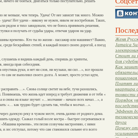
Соцсет
 ничего не бояться, двигаться только поступательно, решать
 не меньше, чем теперь. Удача! От нее зависит так много. Можно
– удача! Нет удачи – никому не нужен, никем не востребован. Таких,
ыли рядом и тихо завидовали, что не боюсь принимать решения,
Послед
оступки и получать от судьбы удары, отвечая ударом на удар.
Женя Русск
шины времени». Кто ты по жизни - пассажир или машинист? Важно,
Jamaica Su
м, среди бескрайних степей, и каждый пошел своею дорогой, а поезд
электрони
Стоит ли 
м, слушаешь и видишь каждый день, споришь до хрипоты,
для судебн
в, иногда прав собеседник.
Как защити
 опустишь руки, и нет ни слов, ни музыки, ни сил…», все прошли
обязательс
е-то сам не выполнил своего долга. А может, просто устал идти,
пошаговая
Платят ли 
 расправить …». Снова солнце светит на небе, тучи разошлись,
квартира 
. Понимаешь, что жизнь идет вперед и требует движения и от тебя «
тонкости 
а и снова на языке звучит: «…молчание – начало всех начал…», а
Порядок ув
чать: «… как трудно будет сделать так, чтобы я молчал…».
последстви
Эффект до
 через далекую реку в чужом месте, очень далеко от родного дома.
техническ
ушить одежду. Скакал голый возле костра – быстрее согреваешься и
друга
ды «Машина времени», эти песни созвучны настроению, с ними
Почему от
, и лес отступал, потому что сам становился сильнее его всего
усиливают