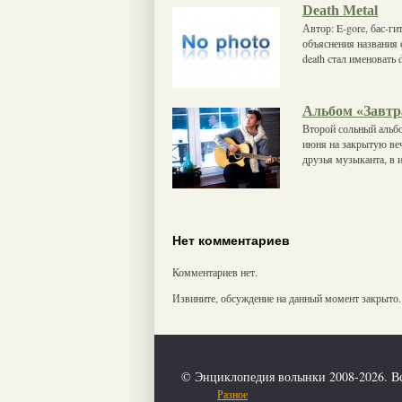
Death Metal
Автор: E-gore, бас-ги
объяснения названия 
death стал именовать 
Альбом «Завтр
Второй сольный альбо
июня на закрытую веч
друзья музыканта, в 
Нет комментариев
Комментариев нет.
Извините, обсуждение на данный момент закрыто.
© Энциклопедия волынки 2008-2026. В
Разное