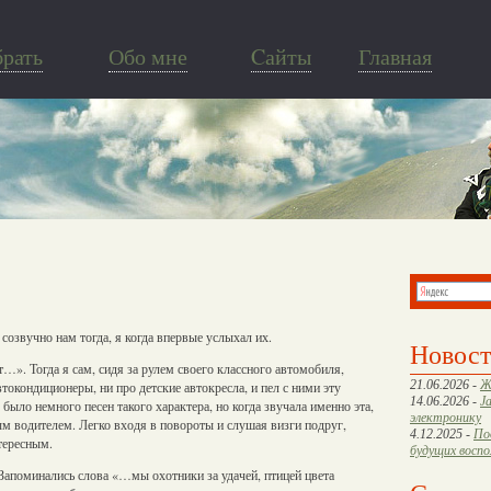
брать
Обо мне
Cайты
Главная
созвучно нам тогда, я когда впервые услыхал их.
Новос
…». Тогда я сам, сидя за рулем своего классного автомобиля,
21.06.2026 -
Ж
токондиционеры, ни про детские автокресла, и пел с ними эту
14.06.2026 -
J
было немного песен такого характера, но когда звучала именно эта,
электронику
ным водителем. Легко входя в повороты и слушая визги подруг,
4.12.2025 -
По
тересным.
будущих восп
 Запоминались слова «…мы охотники за удачей, птицей цвета