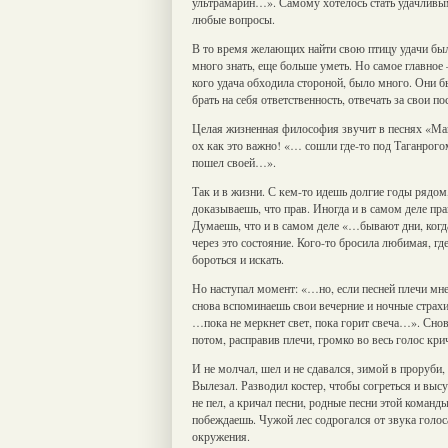
ультрамарин…». Самому хотелось стать удачливым,
любые вопросы.
В то время желающих найти свою птицу удачи было
много знать, еще больше уметь. Но самое главное 
кого удача обходила стороной, было много. Они б
брать на себя ответственность, отвечать за свои п
Целая жизненная философия звучит в песнях «Ма
ох как это важно! «… сошли где-то под Таганрого
пошел своей…».
Так и в жизни. С кем-то идешь долгие годы рядо
доказываешь, что прав. Иногда и в самом деле пра
Думаешь, что и в самом деле «…бывают дни, когда
через это состояние. Кого-то бросила любимая, гд
бороться и искать.
Но наступал момент: «…но, если песней плечи мне
снова вспоминаешь свои вечерние и ночные страхи
…пока не меркнет свет, пока горит свеча…». Снов
потом, расправив плечи, громко во весь голос кри
И не молчал, шел и не сдавался, зимой в проруби,
Вылезал. Разводил костер, чтобы согреться и выс
не пел, а кричал песни, родные песни этой коман
побеждаешь. Чужой лес содрогался от звука голоса
окружения.