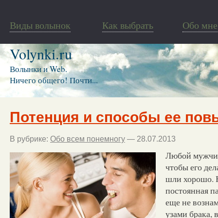
Виды волынок
Как выбрать
Обо мне
Volynki.ru
Волынки и Web.
Ничего общего! Почти...
Потенция и способы ее по
В рубрике:
Обо всем понемногу
— 28.07.2013
Любой мужчин
чтобы его дел
шли хорошо. Н
постоянная п
еще не вознам
узами брака, 