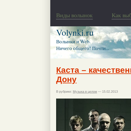
Виды волынок
Как вы
Volynki.ru
Волынки и Web.
Ничего общего! Почти...
Каста – качествен
Дону
В рубрике:
Музыка в целом
— 15.02.2013