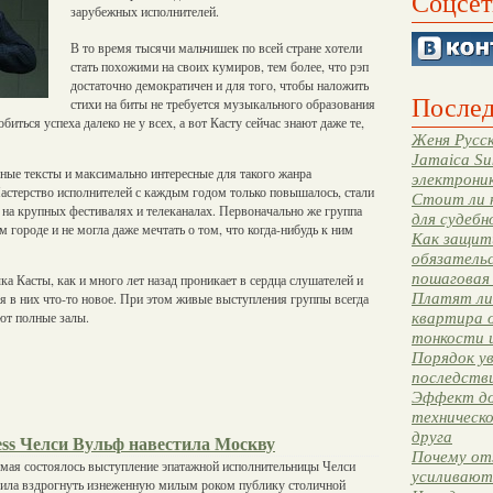
Соцсет
зарубежных исполнителей.
В то время тысячи мальчишек по всей стране хотели
стать похожими на своих кумиров, тем более, что рэп
достаточно демократичен и для того, чтобы наложить
Послед
стихи на биты не требуется музыкального образования
иться успеха далеко не у всех, а вот Касту сейчас знают даже те,
Женя Русск
Jamaica Su
ные тексты и максимально интересные для такого жанра
электрони
Мастерство исполнителей с каждым годом только повышалось, стали
Стоит ли 
 на крупных фестивалях и телеканалах. Первоначально же группа
для судебн
 городе и не могла даже мечтать о том, что когда-нибудь к ним
Как защити
обязательс
пошаговая
ка Касты, как и много лет назад проникает в сердца слушателей и
Платят ли 
дя в них что-то новое. При этом живые выступления группы всегда
ют полные залы.
квартира 
тонкости 
Порядок ув
последстви
Эффект до
техническ
друга
ess Челси Вульф навестила Москву
Почему от
 мая состоялось выступление эпатажной исполнительницы Челси
усиливают
авила вздрогнуть изнеженную милым роком публику столичной