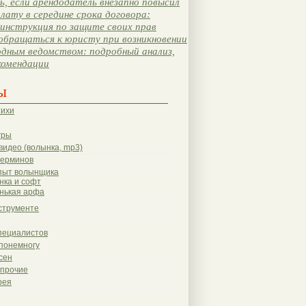
, если арендодатель внезапно повысил
лату в середине срока договора:
инструкция по защите своих прав
обращаться к юристу при возникновении
одным ведомством: подробный анализ,
комендации
ы
тихи
гры
видео (волынка, mp3)
терминов
пыт волынщика
нка и софт
нькая арфа
струменте
пециалистов
понемногу
сен
 прочие
рея