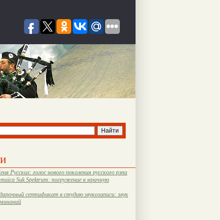
ти
еня Русских: голос нового поколения русского рэпа
amaica Suk Spektrum: погружение в мрачную
дарочный сертификат в студию звукозаписи: звук
оминаний