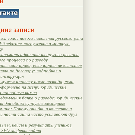
и
ние записи
их: голос нового поколения русского рэпа
k Spektrum: погружение в мрачную
ку
нанимать адвоката из другого региона
ого процесса по разводу
ть свои права, если юрист не выполнил
тва по договору: подробная и
 инструкция
мужья ипотеку после развода, если
оформлена на жену: юридические
и подводные камни
едомления банка о разводе: юридические
я для обоих супругов заемщиков
мино: Почему ошибки в контенте и
ой части сайта часто усиливают друг
зывы, кейсы и результаты учеников
 SEO-эффект сайта