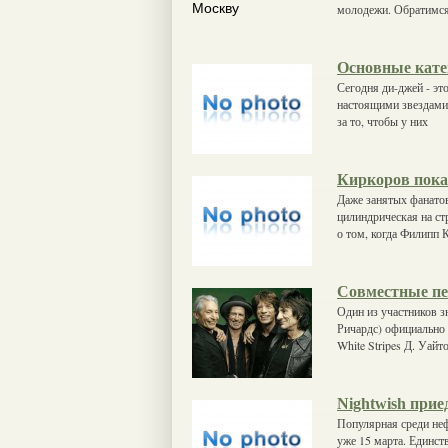
молодежи. Обратимся
Основные кате
Сегодня ди-джей - это
настоящими звездами,
за то, чтобы у них
Киркоров пока
Даже занятых фанатов
цилиндрическая на ст
о том, когда Филипп 
Совместные пе
Один из участников зн
Ричардс) официально 
White Stripes Д. Уайт
Nightwish прие
Популярная среди не
уже 15 марта. Единст