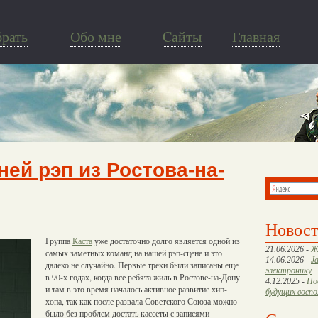
брать
Обо мне
Cайты
Главная
ней рэп из Ростова-на-
Новос
Группа
Каста
уже достаточно долго является одной из
21.06.2026 -
Ж
самых заметных команд на нашей рэп-сцене и это
14.06.2026 -
J
далеко не случайно. Первые треки были записаны еще
электронику
в 90-х годах, когда все ребята жиль в Ростове-на-Дону
4.12.2025 -
По
и там в это время началось активное развитие хип-
будущих восп
хопа, так как после развала Советского Союза можно
было без проблем достать кассеты с записями