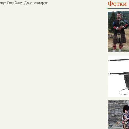
Фотки
окус Сити Холл. Даже некоторые