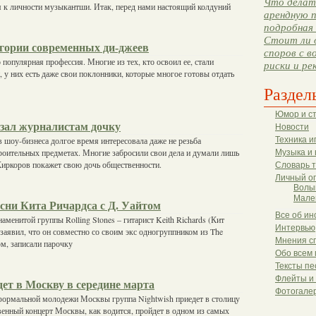
Что делать
 к личности музыкантши. Итак, перед нами настоящий колдуний
арендную п
подробная 
Стоит ли 
гории современных ди-джеев
споров с в
 популярная профессия. Многие из тех, кто освоил ее, стали
риски и ре
 у них есть даже свои поклонники, которые многое готовы отдать
Раздел
Юмор и с
зал журналистам дочку
Новости
 шоу-бизнеса долгое время интересовала даже не резьба
Техника и
роительных предметах. Многие забросили свои дела и думали лишь
Музыка и 
Киркоров покажет свою дочь общественности.
Словарь 
Личный о
Волы
Мале
сни Кита Ричардса с Д. Уайтом
Все об ин
аменитой группы Rolling Stones – гитарист Keith Richards (Кит
Интервью
заявил, что он совместно со своим экс одногруппником из The
Мнения с
ом, записали парочку
Обо всем 
Тексты пе
Флейты и
дет в Москву в середине марта
Фотогале
формальной молодежи Москвы группа Nightwish приедет в столицу
венный концерт Москвы, как водится, пройдет в одном из самых