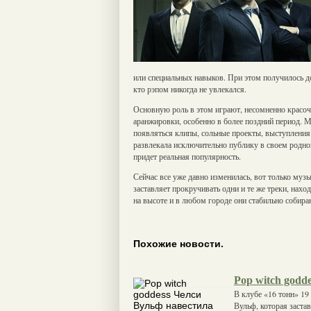
или специальных навыков. При этом получилось доб
кто рэпом никогда не увлекался.
Основную роль в этом играют, несомненно красоч
аранжировки, особенно в более поздний период. 
появляться клипы, сольные проекты, выступления
развлекала исключительно публику в своем родном
придет реальная популярность.
Сейчас все уже давно изменилась, вот только музы
заставляет прокручивать одни и те же треки, нахо
на высоте и в любом городе они стабильно собира
Похожие новости.
Pop witch godd
В клубе «16 тонн» 19
Вульф, которая заст