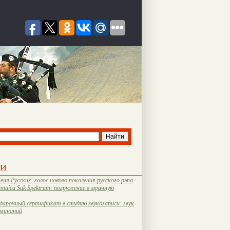
ти
еня Русских: голос нового поколения русского рэпа
amaica Suk Spektrum: погружение в мрачную
дарочный сертификат в студию звукозаписи: звук
оминаний