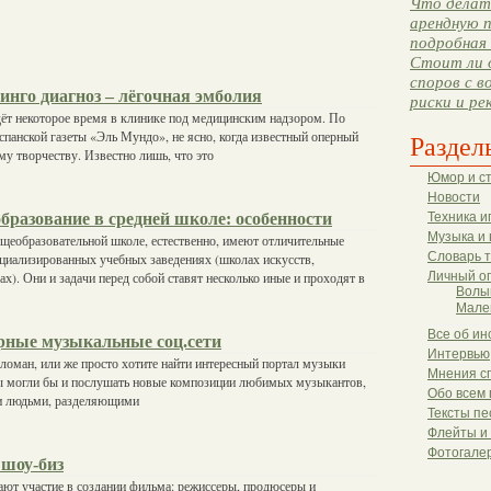
Что делать
арендную п
подробная 
Стоит ли 
споров с в
инго диагноз – лёгочная эмболия
риски и ре
ёт некоторое время в клинике под медицинским надзором. По
панской газеты «Эль Мундо», не ясно, когда известный оперный
Раздел
му творчеству. Известно лишь, что это
Юмор и с
Новости
бразование в средней школе: особенности
Техника и
Музыка и 
щеобразовательной школе, естественно, имеют отличительные
Словарь 
ециализированных учебных заведениях (школах искусств,
). Они и задачи перед собой ставят несколько иные и проходят в
Личный о
Волы
Мале
Все об ин
ные музыкальные соц.сети
Интервью
ломан, или же просто хотите найти интересный портал музыки
Мнения с
вы могли бы и послушать новые композиции любимых музыкантов,
Обо всем 
и людьми, разделяющими
Тексты пе
Флейты и
Фотогале
 шоу-биз
ют участие в создании фильма: режиссеры, продюсеры и