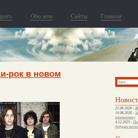
брать
Обо мне
Cайты
Главная
ди-рок в новом
Новос
21.06.2026 -
Ж
14.06.2026 -
J
электронику
4.12.2025 -
По
будущих восп