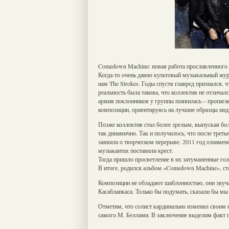
Comedown Machine: новая работа прославленного 
Когда-то очень давно культовый музыкальный жур
нам The Strokes. Годы спустя главред признался, 
реальность была такова, что коллектив не отличал
армия поклонников у группы появилась – пропаган
композиции, ориентируясь на лучшие образцы инд
Позже коллектив стал более зрелым, выпуская бол
так динамично. Так и получилось, что после третье
заявила о творческом перерыве. 2011 год ознамен
музыкантах поставили крест.
Тогда пришло просветление в их затуманенные гол
В итоге, родился альбом «Comedown Machine», ст
Композиции не обладают шаблонностью, они звуча
Касабланкаса. Только бы подумать, сказали бы мы 
Отметим, что солист кардинально изменил своим 
самого М. Беллами. В заключение выделим факт пе