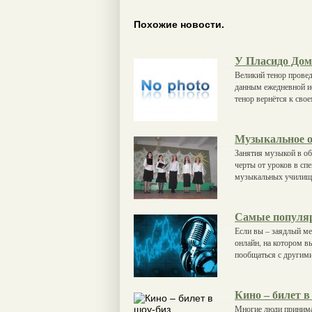
Похожие новости.
У Пласидо Дом
Великий тенор провед
данным ежедневной ис
тенор вернётся к свое
Музыкальное о
Занятия музыкой в об
черты от уроков в сп
музыкальных училищах
Самые популяр
Если вы – заядлый ме
онлайн, на котором 
пообщаться с другим
Кино – билет в
Многие люди принима