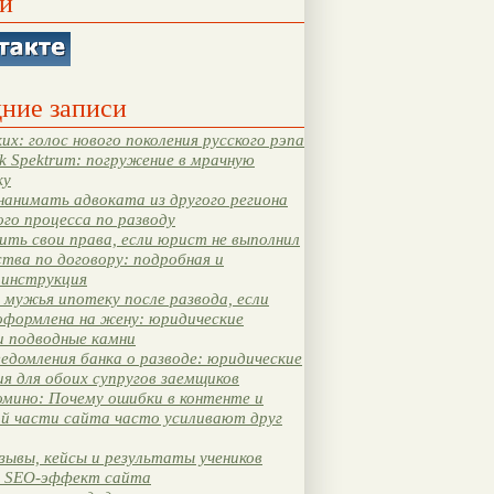
и
ние записи
их: голос нового поколения русского рэпа
k Spektrum: погружение в мрачную
ку
нанимать адвоката из другого региона
ого процесса по разводу
ть свои права, если юрист не выполнил
тва по договору: подробная и
 инструкция
мужья ипотеку после развода, если
оформлена на жену: юридические
и подводные камни
едомления банка о разводе: юридические
я для обоих супругов заемщиков
мино: Почему ошибки в контенте и
ой части сайта часто усиливают друг
зывы, кейсы и результаты учеников
 SEO-эффект сайта