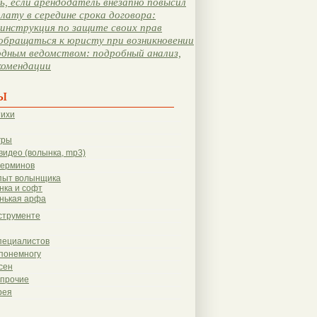
, если арендодатель внезапно повысил
лату в середине срока договора:
инструкция по защите своих прав
обращаться к юристу при возникновении
одным ведомством: подробный анализ,
комендации
ы
тихи
гры
видео (волынка, mp3)
терминов
пыт волынщика
нка и софт
нькая арфа
струменте
пециалистов
понемногу
сен
 прочие
рея