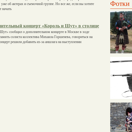
Фотки
 уже об актерах и съемочной группе. Но все же, если вы хотите
т начать
нительный концерт «Король и Шут» в столице
 Шут» сообщил о дополнительном концерте в Москве в ходе
память солиста коллектива Михаила Горшенева, говориться на
онцерт решили добавить из-за аншлага на выступлении