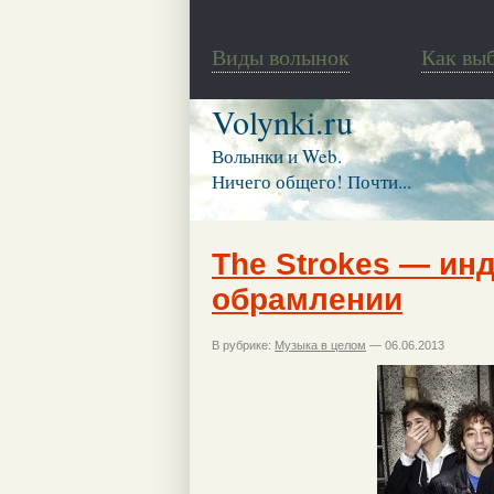
Виды волынок
Как вы
Volynki.ru
Волынки и Web.
Ничего общего! Почти...
The Strokes — ин
обрамлении
В рубрике:
Музыка в целом
— 06.06.2013