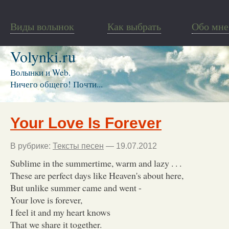
Виды волынок
Как выбрать
Обо мне
Volynki.ru
Волынки и Web.
Ничего общего! Почти...
Your Love Is Forever
В рубрике:
Тексты песен
— 19.07.2012
Sublime in the summertime, warm and lazy . . .
These are perfect days like Heaven's about here,
But unlike summer came and went -
Your love is forever,
I feel it and my heart knows
That we share it together.