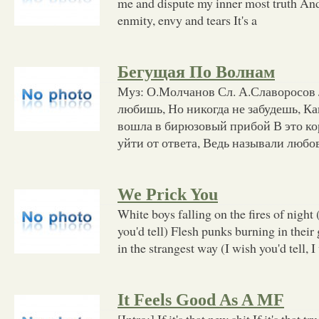
me and dispute my inner most truth And 
enmity, envy and tears It's a
Бегущая По Волнам
Муз: О.Молчанов Сл. А.Славоросов 
любишь, Но никогда не забудешь, Ка
вошла в бирюзовый прибой В это ко
уйти от ответа, Ведь называли любо
We Prick You
White boys falling on the fires of night (
you'd tell) Flesh punks burning in thei
in the strangest way (I wish you'd tell, I
It Feels Good As A MF
[Intro:] If it's that new shit If it's that t