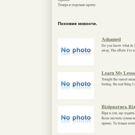
Теперь я отдельно кричу:
Похожие новости.
Ashamed
Do you know what its l
away, The efforts I've m
Learn My Less
Tonight the sunset mea
feeling, the real thing
Відірватись Ві
Віра в сон, що ходит
Коли звучить сумна ме
прямо. Та тільки хоче