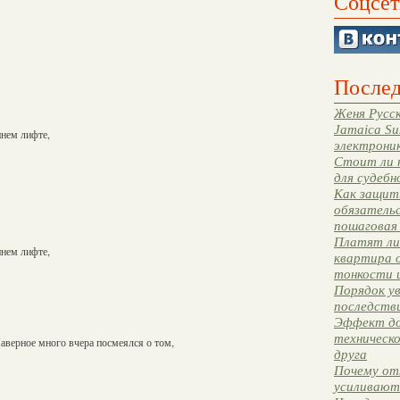
Соцсет
Послед
Женя Русск
Jamaica Su
ннем лифте,
электрони
Стоит ли 
для судебн
Как защити
обязательс
пошаговая
Платят ли 
ннем лифте,
квартира 
тонкости 
Порядок ув
последстви
Эффект до
техническ
аверное много вчера посмеялся о том,
друга
Почему от
усиливают