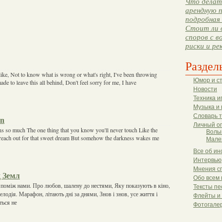
Что делать
арендную п
подробная 
Стоит ли 
споров с в
риски и ре
Раздел
ike, Not to know what is wrong or what's right, I've been throwing
Юмор и с
ade to leave this all behind, Don't feel sorry for me, I have
Новости
Техника и
Музыка и 
Словарь 
on
Личный о
ns so much The one thing that you know you'll never touch Like the
Волы
 I reach out for that sweet dream But somehow the darkness wakes me
Мале
Все об ин
Интервью
Мнения с
д Земл
Обо всем 
ь поміж нами. Про любов, шалену до нестями, Яку показують в кіно,
Тексты пе
лодія. Марафон, літають дні за днями, Знов і знов, усе життя і
Флейты и
ться не
Фотогале