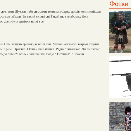
Фотки
и довгими Шукала тебе дворами темними Серед дощів коли знайшла
розуму зійшла Ти такий як вві сні Такий як в альбомах Де я
 Далі були дзвінки нічні все
ни Нам женуть тривогу в теплі сни. Мапові ансамблі вітром старим
м Крим. Приспів: Осінь - пані паніка. Радіо "Титаніка". Чи зможемо
 до зими? Осінь - пані паніка. Радіо "Титаніка". Я бачив