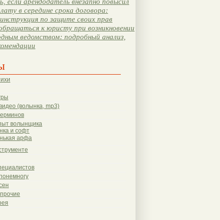
, если арендодатель внезапно повысил
лату в середине срока договора:
инструкция по защите своих прав
обращаться к юристу при возникновении
одным ведомством: подробный анализ,
комендации
ы
тихи
гры
видео (волынка, mp3)
терминов
пыт волынщика
нка и софт
нькая арфа
струменте
пециалистов
понемногу
сен
 прочие
рея