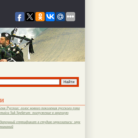
ти
еня Русских: голос нового поколения русского рэпа
amaica Suk Spektrum: погружение в мрачную
дарочный сертификат в студию звукозаписи: звук
оминаний