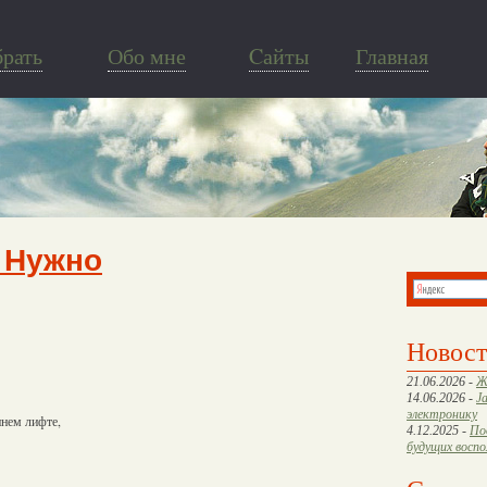
брать
Обо мне
Cайты
Главная
 Нужно
Новос
21.06.2026 -
Ж
14.06.2026 -
J
электронику
ннем лифте,
4.12.2025 -
По
будущих восп