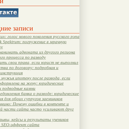
и
ние записи
их: голос нового поколения русского рэпа
k Spektrum: погружение в мрачную
ку
нанимать адвоката из другого региона
ого процесса по разводу
ть свои права, если юрист не выполнил
тва по договору: подробная и
 инструкция
мужья ипотеку после развода, если
оформлена на жену: юридические
и подводные камни
едомления банка о разводе: юридические
я для обоих супругов заемщиков
мино: Почему ошибки в контенте и
ой части сайта часто усиливают друг
зывы, кейсы и результаты учеников
 SEO-эффект сайта