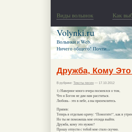
Виды волынок
Как вы
Volynki.ru
Волынки и Web.
Ничего общего! Почти...
Дружба, Кому Это
В рубрике:
Тексты песен
— 17.10.2012
1) Наверное много вчера посмеялся о том,
Что я Богом не дам нам расстаться.
Любовь - это в небе, а вы приземлитесь.
Припев:
Теперь я отдельно кричу: "Помогите!", как в утре
Но ты не поможешь мне отсюда выйти.
Дружба, кому это нужно?
Прошу отпусти с тобой мне стало скучно.