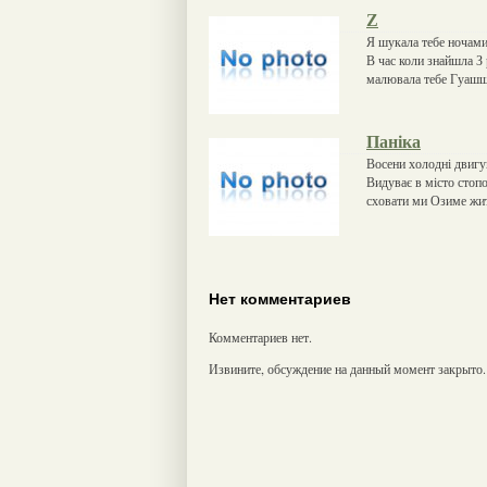
Z
Я шукала тебе ночам
В час коли знайшла З 
малювала тебе Гуашшю
Паніка
Восени холодні двигу
Видуває в місто стопо
сховати ми Озиме жито
Нет комментариев
Комментариев нет.
Извините, обсуждение на данный момент закрыто.