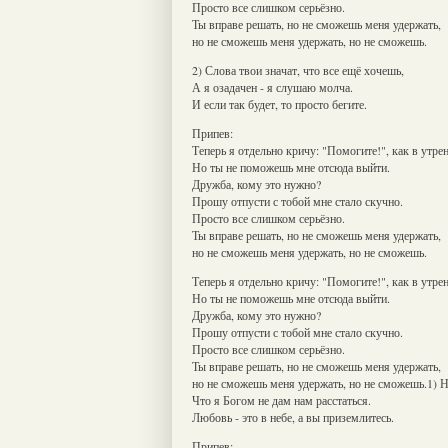
Просто все слишком серьёзно.
Ты вправе решать, но не сможешь меня удержать,
но не сможешь меня удержать, но не сможешь.
2) Слова твои значат, что все ещё хочешь,
А я озадачен - я слушаю молча.
И если так будет, то просто бегите.
Припев:
Теперь я отдельно кричу: "Помогите!", как в утре
Но ты не поможешь мне отсюда выйти.
Дружба, кому это нужно?
Прошу отпусти с тобой мне стало скучно.
Просто все слишком серьёзно.
Ты вправе решать, но не сможешь меня удержать,
но не сможешь меня удержать, но не сможешь.
Теперь я отдельно кричу: "Помогите!", как в утре
Но ты не поможешь мне отсюда выйти.
Дружба, кому это нужно?
Прошу отпусти с тобой мне стало скучно.
Просто все слишком серьёзно.
Ты вправе решать, но не сможешь меня удержать,
но не сможешь меня удержать, но не сможешь.1) Н
Что я Богом не дам нам расстаться.
Любовь - это в небе, а вы приземлитесь.
Припев: