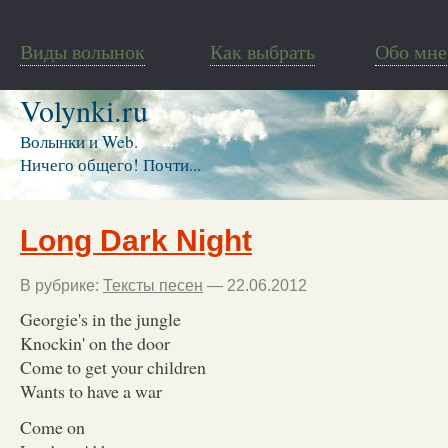
Виды волынок
Как выбрать
Обо мне
Volynki.ru
Волынки и Web.
Ничего общего! Почти...
Long Dark Night
В рубрике:
Тексты песен
— 22.06.2012
Georgie's in the jungle
Knockin' on the door
Come to get your children
Wants to have a war
Come on