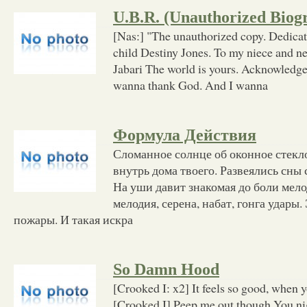
U.B.R. (Unauthorized Bio
[Nas:] "The unauthorized copy. Dedicat
child Destiny Jones. To my niece and n
Jabari The world is yours. Acknowledgem
wanna thank God. And I wanna
Формула Действия
Сломанное солнце об оконное стекл
внутрь дома твоего. Развеялись сны 
На уши давит знакомая до боли мело
мелодия, серена, набат, гонга удар
пожары. И такая искра
So Damn Hood
[Crooked I: x2] It feels so good, when
[Crooked I] Peep me out though You nig