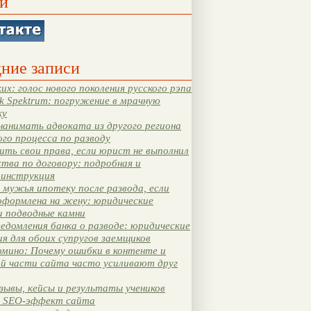
и
ние записи
их: голос нового поколения русского рэпа
k Spektrum: погружение в мрачную
ку
нанимать адвоката из другого региона
ого процесса по разводу
ть свои права, если юрист не выполнил
тва по договору: подробная и
 инструкция
мужья ипотеку после развода, если
оформлена на жену: юридические
и подводные камни
едомления банка о разводе: юридические
я для обоих супругов заемщиков
мино: Почему ошибки в контенте и
ой части сайта часто усиливают друг
зывы, кейсы и результаты учеников
 SEO-эффект сайта