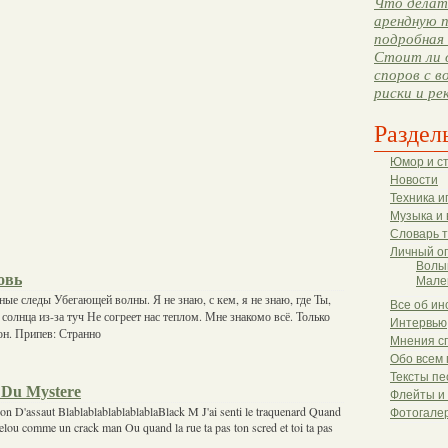
Что делать
арендную п
подробная 
Стоит ли 
споров с в
риски и ре
Раздел
Юмор и с
Новости
Техника и
Музыка и 
Словарь 
Личный о
Волы
овь
Мале
ные следы Убегающей волны. Я не знаю, с кем, я не знаю, где Ты,
Все об ин
солнца из-за туч Не согреет нас теплом. Мне знакомо всё. Только
Интервью
он. Припев: Странно
Мнения с
Обо всем 
Тексты пе
 Du Mystere
Флейты и
D'assaut BlablablablablablablaBlack M J'ai senti le traquenard Quand
Фотогале
helou comme un crack man Ou quand la rue ta pas ton scred et toi ta pas