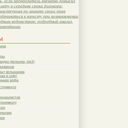
, если арендодатель внезапно повысил
лату в середине срока договора:
инструкция по защите своих прав
обращаться к юристу при возникновении
одным ведомством: подробный анализ,
комендации
ы
тихи
гры
видео (волынка, mp3)
терминов
пыт волынщика
нка и софт
нькая арфа
струменте
пециалистов
понемногу
сен
 прочие
рея