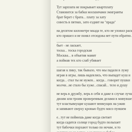
Тут зарплата не покрывает квартплату
Становятся за бабки москвичами эмигранты
брат берет с брата... плату за хату
совесть в пятнах, зато ездиит на "прада"
на десятом километре мкада те, кто не уловил раск
кто пришел и не понял отсюдова нет пути обратно..
_______________________________
бьет - не ласкает,
тоска... тоска городская
Москва... в объятия манит
а поймав тех кто слаб убивает
_______________________________
шагая к пику, так бывало, что мы падали в лужу
играя в игры, лишь надеялись, что выпадет куш и
когда... стал ты не нужен... когда... говорят пушки
молчи...не стало бы хуже...спасай... тело и душу
не верь в дружбу, верь в себя и даже в случае лу
двоим или троим проверенным делами в минувш
тут властьимущие кушают неимущих на ужин
и запивают сверху кровью будто мясо пуншем
е...тут не поймешь даже когда светает
когда садится солнце город будто полыхает
тут бабочки порхают только по ночам, и то
садятся не на ветки, а на тачки за бабло