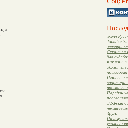
Соцсет
Послед
лада...
.
Женя Русск
Jamaica Su
электрони
Стоит ли 
для судебн
Как защити
обязательс
пошаговая
Платят ли 
квартира 
тонкости 
чшем
Порядок ув
ем
последстви
Эффект до
техническ
друга
Почему от
усиливают