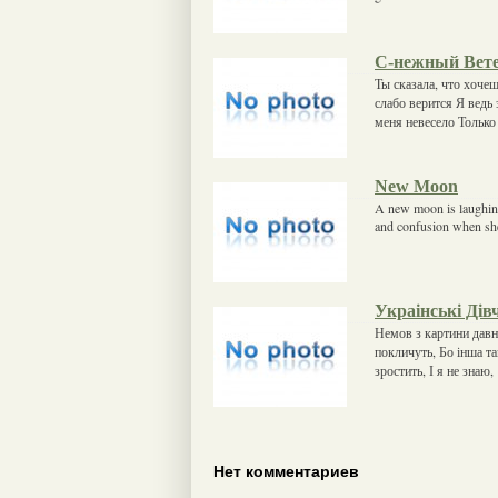
С-нежный Вет
Ты сказала, что хочеш
слабо верится Я ведь
меня невесело Только
New Moon
A new moon is laughing 
and confusion when sh
Украінські Дів
Немов з картини давнь
покличуть, Бо інша там
зростить, І я не знаю,
Нет комментариев