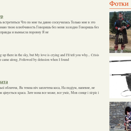
Фотки
ер
ь встретиться Что по мне ты давно соскучилась Только мне в это
 знаю твою влюбчивость Говоришь без меня холодно Говоришь без
 правды и вымысла поровну Я не
up there in the sky, but My love is crying and I'll tell you why... Crisis
e came along, Followed by delusion when I found
чата
ої обличчя, Як темна ніч заплетена коса, На подіум, напевне, не
 цінується краса. Зате вона все може, все уміє, Мов сонце і зігріє і