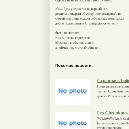
эйо... будь уверен, ты не первый, кто
решился покорить Москву и не последний, но
скорей всего она сожрет тебя и выплюнет кости
добро пожаловать в Столицу дорогие гости
_______________________________
бьет - не ласкает,
тоска... тоска городская
Москва... в объятия манит
а поймав тех кто слаб убивает
Похожие новости.
Странная Люб
Гонит ветер вдаль пен
ты, ты. Одинокий луч 
далеко Мой покой и с
Les Chroniques
WaWaWaWaWatib Sexion 
les gens te regardent c
graille Pire encore