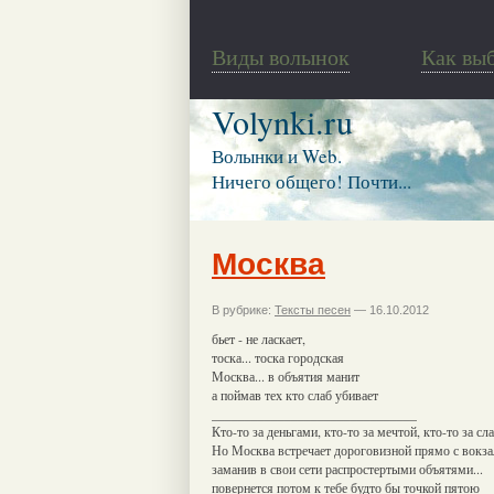
Виды волынок
Как вы
Volynki.ru
Волынки и Web.
Ничего общего! Почти...
Москва
В рубрике:
Тексты песен
— 16.10.2012
бьет - не ласкает,
тоска... тоска городская
Москва... в объятия манит
а поймав тех кто слаб убивает
_______________________________
Кто-то за деньгами, кто-то за мечтой, кто-то за сл
Но Москва встречает дороговизной прямо с вокза
заманив в свои сети распростертыми объятями...
повернется потом к тебе будто бы точкой пятою