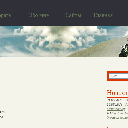
брать
Обо мне
Cайты
Главная
Новос
21.06.2026 -
Ж
14.06.2026 -
J
электронику
авой
4.12.2025 -
По
ла
будущих восп