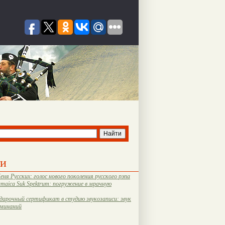
ти
еня Русских: голос нового поколения русского рэпа
amaica Suk Spektrum: погружение в мрачную
дарочный сертификат в студию звукозаписи: звук
оминаний