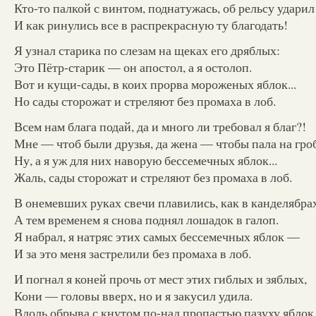
Кто-то палкой с винтом, поднатужась, об рельсу удари
И как ринулись все в распрекрасную ту благодать!
Я узнал старика по слезам на щеках его дряблых:
Это Пётр-старик — он апостол, а я остолоп.
Вот и кущи-сады, в коих прорва мороженых яблок...
Но сады сторожат и стреляют без промаха в лоб.
Всем нам блага подай, да и много ли требовал я благ?!
Мне — чтоб были друзья, да жена — чтобы пала на гроб
Ну, а я уж для них наворую бессемечных яблок...
Жаль, сады сторожат и стреляют без промаха в лоб.
В онемевших руках свечи плавились, как в канделябрах
А тем временем я снова поднял лошадок в галоп.
Я набрал, я натряс этих самых бессемечных яблок —
И за это меня застрелили без промаха в лоб.
И погнал я коней прочь от мест этих гиблых и зяблых,
Кони — головы вверх, но и я закусил удила.
Вдоль обрыва с кнутом по-над пропастью пазуху яблок