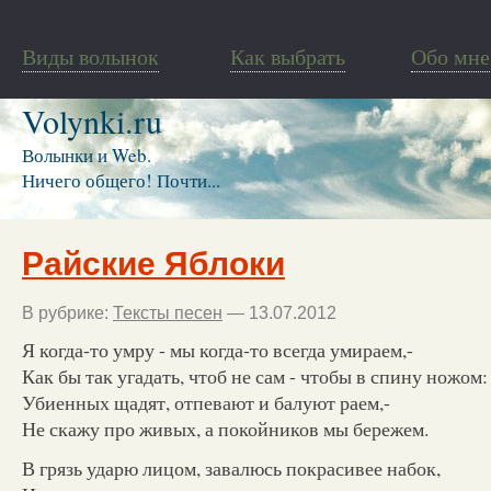
Виды волынок
Как выбрать
Обо мне
Volynki.ru
Волынки и Web.
Ничего общего! Почти...
Райские Яблоки
В рубрике:
Тексты песен
— 13.07.2012
Я когда-то умру - мы когда-то всегда умираем,-
Как бы так угадать, чтоб не сам - чтобы в спину ножом:
Убиенных щадят, отпевают и балуют раем,-
Не скажу про живых, а покойников мы бережем.
В грязь ударю лицом, завалюсь покрасивее набок,