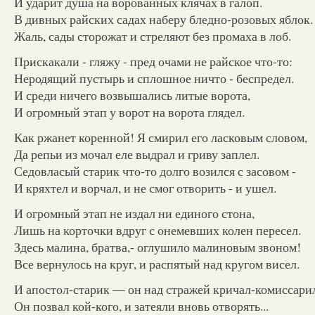
И ударит душа на ворованных клячах в галоп.
В дивных райских садах наберу бледно-розовых яблок.
Жаль, сады сторожат и стреляют без промаха в лоб.
Прискакали - гляжу - пред очами не райское что-то:
Неродящий пустырь и сплошное ничто - беспредел.
И среди ничего возвышались литые ворота,
И огромный этап у ворот на ворота глядел.
Как ржанет коренной! Я смирил его ласковым словом,
Да репьи из мочал еле выдрал и гриву заплел.
Седовласый старик что-то долго возился с засовом -
И кряхтел и ворчал, и не смог отворить - и ушел.
И огромный этап не издал ни единого стона,
Лишь на корточки вдруг с онемевших колен пересел.
Здесь малина, братва,- оглушило малиновым звоном!
Все вернулось на круг, и распятый над кругом висел.
И апостол-старик — он над стражей кричал-комиссар
Он позвал кой-кого, и затеяли вновь отворять...