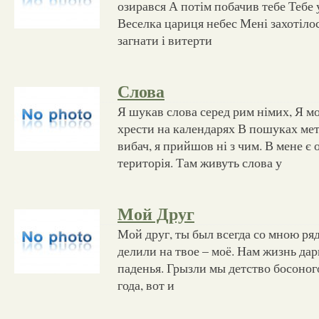
озирався А потім побачив тебе Тебе у
Веселка цариця небес Мені захотілос
загнати і витерти
Слова
Я шукав слова серед рим німих, Я м
хрести на календарях В пошуках мет
вибач, я прийшов ні з чим. В мене є 
територія. Там живуть слова у
Мой Друг
Мой друг, ты был всегда со мною ря
делили на твое – моё. Нам жизнь дар
паденья. Грызли мы детство босоног
года, вот и