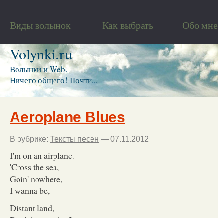
Виды волынок
Как выбрать
Обо мне
Volynki.ru
Волынки и Web.
Ничего общего! Почти...
Aeroplane Blues
В рубрике:
Тексты песен
— 07.11.2012
I'm on an airplane,
'Cross the sea,
Goin' nowhere,
I wanna be,
Distant land,