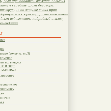
, если арендодатель внезапно повысил
лату в середине срока договора:
инструкция по защите своих прав
обращаться к юристу при возникновении
одным ведомством: подробный анализ,
комендации
ы
тихи
гры
видео (волынка, mp3)
терминов
пыт волынщика
нка и софт
нькая арфа
струменте
пециалистов
понемногу
сен
 прочие
рея