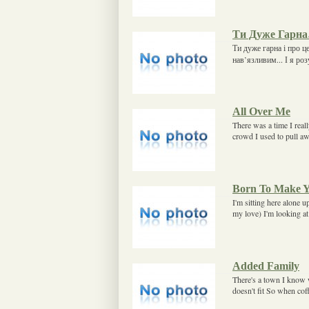
Ти Дуже Гарн
Ти дуже гарна і про ц
нав’язливим... І я ро
All Over Me
There was a time I real
crowd I used to pull 
Born To Make 
I'm sitting here alone 
my love) I'm looking at
Added Family
There's a town I know 
doesn't fit So when co