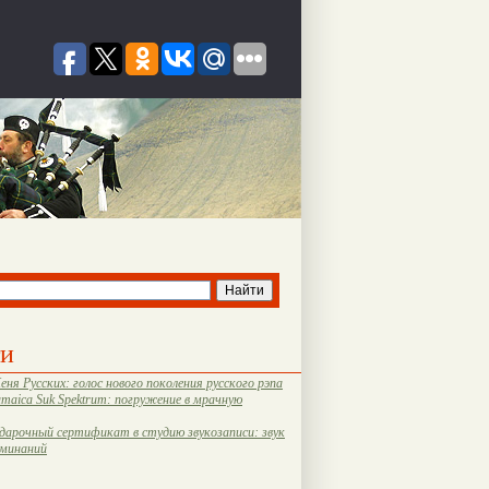
ти
еня Русских: голос нового поколения русского рэпа
amaica Suk Spektrum: погружение в мрачную
дарочный сертификат в студию звукозаписи: звук
оминаний