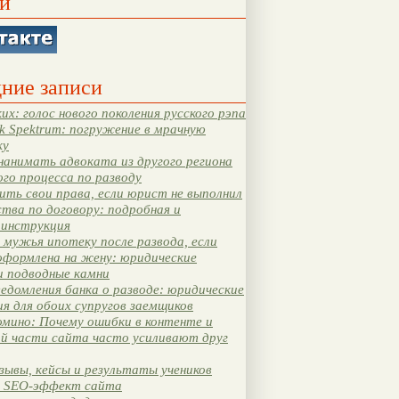
и
ние записи
их: голос нового поколения русского рэпа
k Spektrum: погружение в мрачную
ку
нанимать адвоката из другого региона
ого процесса по разводу
ть свои права, если юрист не выполнил
тва по договору: подробная и
 инструкция
мужья ипотеку после развода, если
оформлена на жену: юридические
и подводные камни
едомления банка о разводе: юридические
я для обоих супругов заемщиков
мино: Почему ошибки в контенте и
ой части сайта часто усиливают друг
зывы, кейсы и результаты учеников
 SEO-эффект сайта