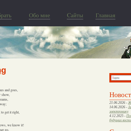
брать
Обо мне
Cайты
Главная
ng
mes and goes,
Новос
r show,
dreams,
21.06.2026 -
Ж
away;
14.06.2026 -
J
электронику
o get it right,
4.12.2025 -
По
будущих восп
nows, we know it!
her go,