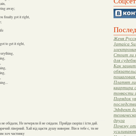
Соцсет
ain,
 ring away;
 finally got it right,
e;
Послед
ife
Женя Русск
t to get it right,
Jamaica Su
электрони
verything,
Стоит ли 
ing,
для судебн
,
Как защити
hing,
обязательс
ing,
пошаговая
,
Платят ли 
ing...
квартира 
тонкости 
Порядок ув
последстви
Эффект до
техническ
друга
 не обідали, Не вечеряли й не снідали. Прийди скоріш і їсти дай.
Почему от
рячий ліверний. Хай від щастя душу виверне. Він в тебе є, ти не
усиливают
нам хоч частинку