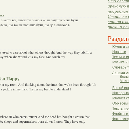
Что делать
арендную п
подробная 
а…
Стоит ли 
е знають всі, знаєш ти, знаю я – і це змушує мене бути
споров с в
зумію, що так не повинно бути, що це викликає в
риски и ре
Раздел
Юмор и с
ly used to care about what others thought And the way they talk In a
Новости
away when she would kiss my face And touch my
Техника и
Музыка и 
Словарь 
Личный о
Волы
You Happy
Мале
up in my room And thinking about the times that we've been through (oh
Все об ин
 a picture in my hand Trying my best to understand I
Интервью
Мнения с
Обо всем 
Тексты пе
Флейты и
where all who enters mutter And the head has bought a crown that
Фотогале
ffee shops and supermarkets burn down I know They have only