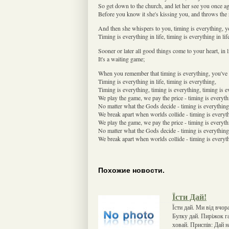
So get down to the church, and let her see you once ag
Before you know it she's kissing you, and throws the
And then she whispers to you, timing is everything, you
Timing is everything in life, timing is everything in lif
Sooner or later all good things come to your heart, in l
It's a waiting game;
When you remember that timing is everything, you've go
Timing is everything in life, timing is everything,
Timing is everything, timing is everything, timing is e
We play the game, we pay the price - timing is everyth
No matter what the Gods decide - timing is everything
We break apart when worlds collide - timing is everyt
We play the game, we pay the price - timing is everyth
No matter what the Gods decide - timing is everything
We break apart when worlds collide - timing is everyth
Похожие новости.
Їсти Дай!
Їсти дай. Ми від вчора
Булку дай. Пиріжок га
ховай. Приспів: Дай 