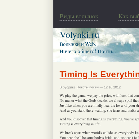
Виды волынок
Как вы
Volynki.ru
Волынки и Web.
Ничего общего! Почти...
Timing Is Everythi
В рубрике:
Тексты песен
— 12.10.2012
We play the game, we pay the price, with luck that co
No matter what the Gods decide, we always spoil thei
Just like when you are finally near the lover of your 
And as you stand there waiting, she turns and walks 
And you discover that timing is everything, you've got t
Timing is everything in life;
We break apart when world's collide, as everybody k
You hear she'll be somebody's bride, and just can't let 