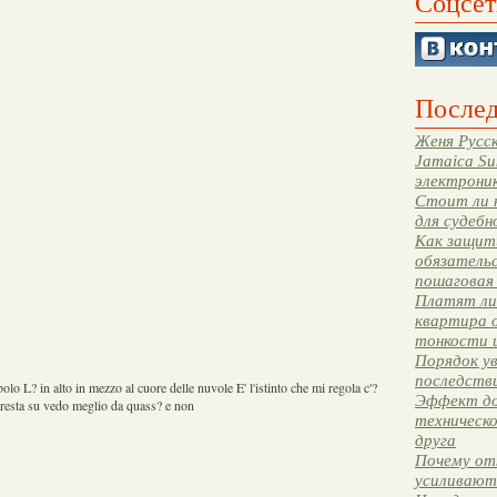
Соцсет
Послед
Женя Русск
Jamaica Su
электрони
Стоит ли 
для судебн
Как защити
обязательс
пошаговая
Платят ли 
квартира 
тонкости 
Порядок ув
последстви
olo L? in alto in mezzo al cuore delle nuvole E' l'istinto che mi regola c'?
Эффект до
i resta su vedo meglio da quass? e non
техническ
друга
Почему от
усиливают