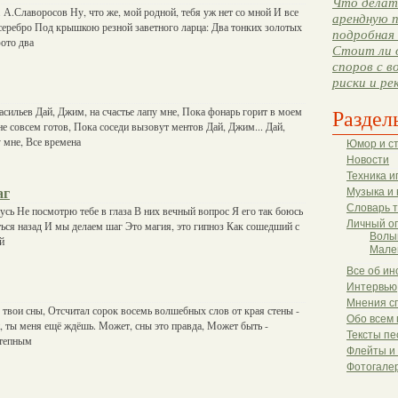
Что делать
А.Славоросов Ну, что же, мой родной, тебя уж нет со мной И все
арендную п
-серебро Под крышкою резной заветного ларца: Два тонких золотых
подробная 
фото два
Стоит ли 
споров с в
риски и ре
асильев Дай, Джим, на счастье лапу мне, Пока фонарь горит в моем
Раздел
не совсем готов, Пока соседи вызовут ментов Дай, Джим... Дай,
у мне, Все времена
Юмор и с
Новости
Техника и
аг
Музыка и 
Словарь 
нусь Не посмотрю тебе в глаза В них вечный вопрос Я его так боюсь
Личный о
ться назад И мы делаем шаг Это магия, это гипноз Как сошедший с
Волы
й
Мале
Все об ин
Интервью
Мнения с
 твои сны, Отсчитал сорок восемь волшебных слов от края стены -
Обо всем 
й, ты меня ещё ждёшь. Может, сны это правда, Может быть -
Тексты пе
степным
Флейты и
Фотогале