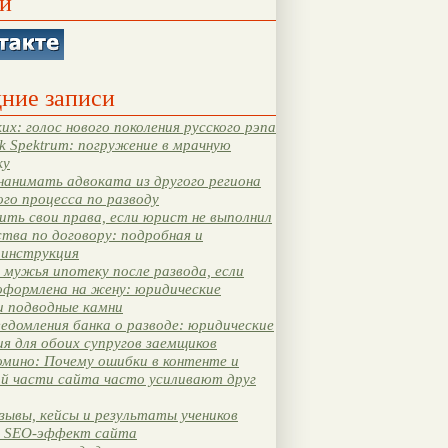
и
ние записи
их: голос нового поколения русского рэпа
k Spektrum: погружение в мрачную
ку
нанимать адвоката из другого региона
ого процесса по разводу
ть свои права, если юрист не выполнил
тва по договору: подробная и
 инструкция
мужья ипотеку после развода, если
оформлена на жену: юридические
и подводные камни
едомления банка о разводе: юридические
я для обоих супругов заемщиков
мино: Почему ошибки в контенте и
ой части сайта часто усиливают друг
зывы, кейсы и результаты учеников
 SEO-эффект сайта