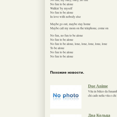
No fun to be alone
Walkin' by myself
No fun to be alone
In love with nobody else
Maybe go out, maybe stay home
Maybe call my mom on the telephone, come on
No fun, no fun to be alone
No fun to be alone
No fun to be alone, lone, lone, lone, lone, lone
To be alone
No fun to be alone
No fun to be alone
Похожие новости.
Due Anime
Vita in bilico da funamb
chi cade nella vita e ch
Два Кольца