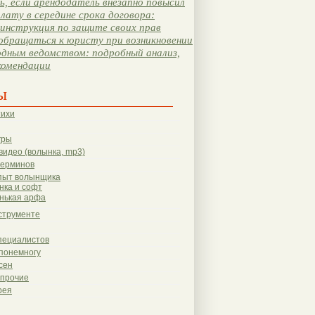
, если арендодатель внезапно повысил
лату в середине срока договора:
инструкция по защите своих прав
обращаться к юристу при возникновении
одным ведомством: подробный анализ,
комендации
ы
тихи
гры
видео (волынка, mp3)
терминов
пыт волынщика
нка и софт
нькая арфа
струменте
пециалистов
понемногу
сен
 прочие
рея