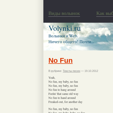
Виды волынок
Как вы
Volynki.ru
Волынки и Web.
Ничего общего! Почти...
No Fun
В рубрике:
Тексты песен
— 19.10.2012
Yeah,
No fun, my baby, no fun
No fun, my baby, no fun
No fun to hang around
Feelin' that same old way
No fun to hand around
Freaked-out, for another day
No fun, my baby, no fun
No fun, my baby, baby, no fun