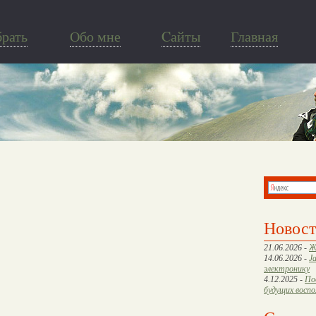
брать
Обо мне
Cайты
Главная
Новос
21.06.2026 -
Ж
14.06.2026 -
J
электронику
4.12.2025 -
По
будущих восп