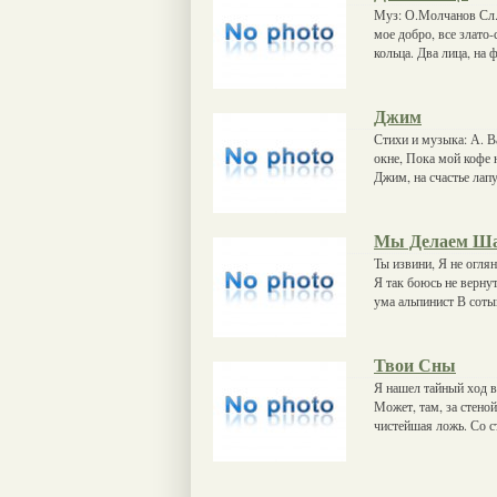
Муз: О.Молчанов Сл. 
мое добро, все злато
кольца. Два лица, на 
Джим
Стихи и музыка: А. В
окне, Пока мой кофе 
Джим, на счастье лап
Мы Делаем Ш
Ты извини, Я не огля
Я так боюсь не верну
ума альпинист В соты
Твои Сны
Я нашел тайный ход в
Может, там, за стено
чистейшая ложь. Со 