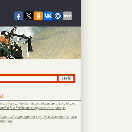
ти
еня Русских: голос нового поколения русского рэпа
amaica Suk Spektrum: погружение в мрачную
дарочный сертификат в студию звукозаписи: звук
оминаний