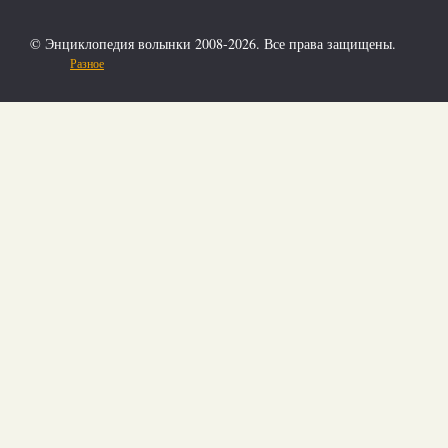
© Энциклопедия волынки 2008-2026. Все права защищены.
Разное