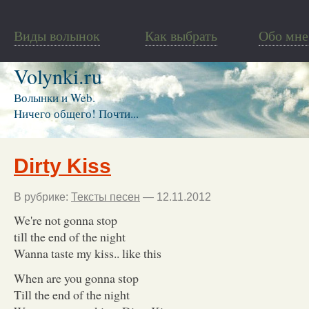
Виды волынок
Как выбрать
Обо мне
Volynki.ru
Волынки и Web.
Ничего общего! Почти...
Dirty Kiss
В рубрике:
Тексты песен
— 12.11.2012
We're not gonna stop
till the end of the night
Wanna taste my kiss.. like this
When are you gonna stop
Till the end of the night