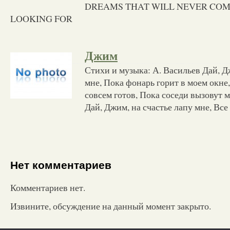
DREAMS THAT WILL NEVER COME
LOOKING FOR
Джим
Стихи и музыка: А. Васильев Дай, Д
мне, Пока фонарь горит в моем окне
совсем готов, Пока соседи вызовут м
Дай, Джим, на счастье лапу мне, Все
Нет комментариев
Комментариев нет.
Извините, обсуждение на данный момент закрыто.