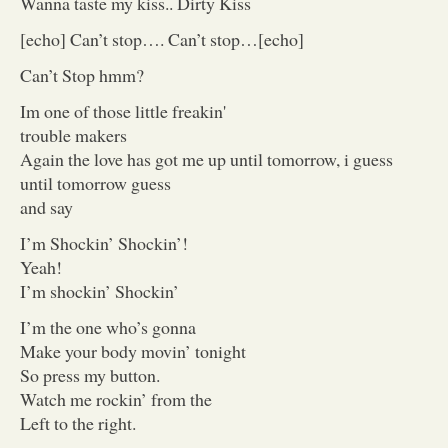
Wanna taste my kiss.. Dirty Kiss
[echo] Can’t stop…. Can’t stop…[echo]
Can’t Stop hmm?
Im one of those little freakin'
trouble makers
Again the love has got me up until tomorrow, i guess
until tomorrow guess
and say
I’m Shockin’ Shockin’!
Yeah!
I’m shockin’ Shockin’
I’m the one who’s gonna
Make your body movin’ tonight
So press my button.
Watch me rockin’ from the
Left to the right.