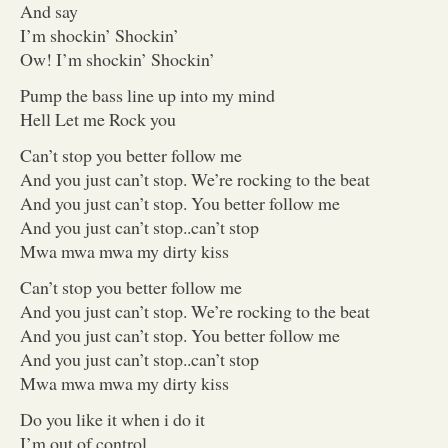
And say
I’m shockin’ Shockin’
Ow! I’m shockin’ Shockin’
Pump the bass line up into my mind
Hell Let me Rock you
Can’t stop you better follow me
And you just can’t stop. We’re rocking to the beat
And you just can’t stop. You better follow me
And you just can’t stop..can’t stop
Mwa mwa mwa my dirty kiss
Can’t stop you better follow me
And you just can’t stop. We’re rocking to the beat
And you just can’t stop. You better follow me
And you just can’t stop..can’t stop
Mwa mwa mwa my dirty kiss
Do you like it when i do it
I’m out of control