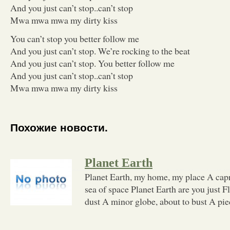
And you just can’t stop..can’t stop
Mwa mwa mwa my dirty kiss
You can’t stop you better follow me
And you just can’t stop. We’re rocking to the beat
And you just can’t stop. You better follow me
And you just can’t stop..can’t stop
Mwa mwa mwa my dirty kiss
Похожие новости.
Planet Earth
Planet Earth, my home, my place A capr
sea of space Planet Earth are you just Fl
dust A minor globe, about to bust A pie