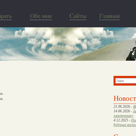
брать
Обо мне
Cайты
Главная
ра.
Новос
ра.
21.06.2026 -
Ж
14.06.2026 -
J
электронику
4.12.2025 -
По
будущих восп