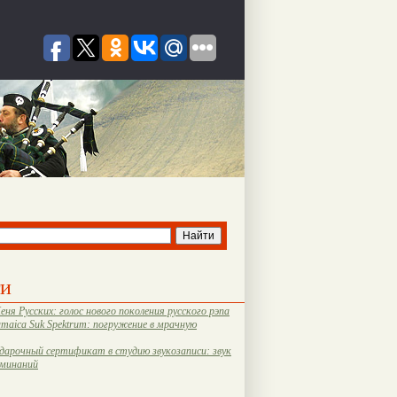
ти
еня Русских: голос нового поколения русского рэпа
amaica Suk Spektrum: погружение в мрачную
дарочный сертификат в студию звукозаписи: звук
оминаний