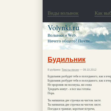
Виды волынок
Как вы
Volynki.ru
Волынки и Web.
Ничего общего! Почти...
Будильник
В рубрике:
Тексты песен
— 09.10.2012
Будильник разбудит тебя в полседьмого, как и вче
Будильник разбудит тебя в полседьмого, как и вче
Не проронив ни ползвука, ни слова
Тридцать минут - и все мы готовы.
Пора.
Ты напишешь две строчки на чистом листе.
Ты напишешь две строчки на чистом листе.
Поездки в трамвае, короткие встречи,