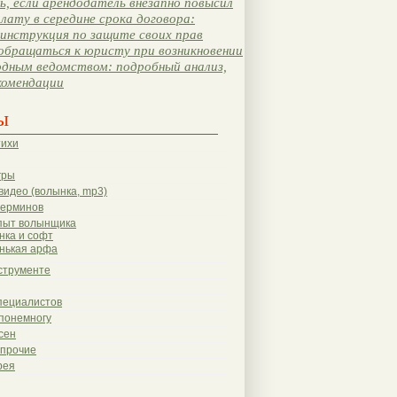
, если арендодатель внезапно повысил
лату в середине срока договора:
инструкция по защите своих прав
обращаться к юристу при возникновении
одным ведомством: подробный анализ,
комендации
ы
тихи
гры
видео (волынка, mp3)
терминов
пыт волынщика
нка и софт
нькая арфа
струменте
пециалистов
понемногу
сен
 прочие
рея