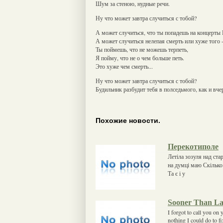
Шум за стеною, нудные речи.
Ну что может завтра случиться с тобой?
А может случиться, что ты попадешь на концерты 
А может случиться нелепая смерть или хуже того 
Ты поймешь, что не можешь терпеть,
Я пойму, что не о чем больше петь.
Это хуже чем смерть...
Ну что может завтра случиться с тобой?
Будильник разбудит тебя в полседьмого, как и вче
Похожие новости.
Перекотиполе
Летіла зозуля над ста
на думці маю Скілько 
Та є і у
Sooner Than La
I forgot to call you on
nothing I could do to fi