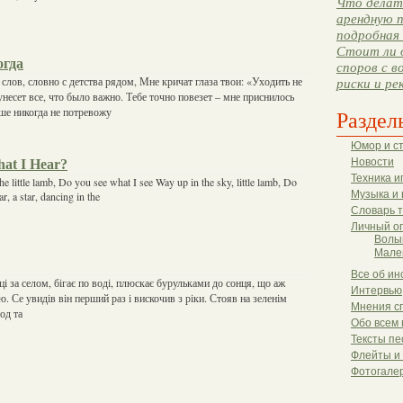
Что делать
арендную п
подробная 
Стоит ли 
огда
споров с в
слов, словно с детства рядом, Мне кричат глаза твои: «Уходить не
риски и ре
несет все, что было важно. Тебе точно повезет – мне приснилось
ше никогда не потревожу
Раздел
Юмор и с
at I Hear?
Новости
Техника и
he little lamb, Do you see what I see Way up in the sky, little lamb, Do
Музыка и 
r, a star, dancing in the
Словарь 
Личный о
Волы
Мале
Все об ин
ці за селом, бігає по воді, плюскає бурульками до сонця, що аж
Интервью
ю. Се увидів він перший раз і вискочив з ріки. Стояв на зеленім
Мнения с
од та
Обо всем 
Тексты пе
Флейты и
Фотогале