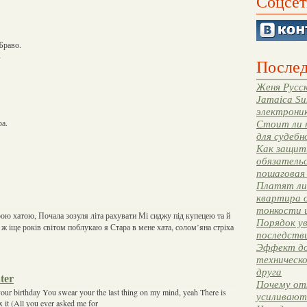
Соцсет
Браво.
-
Послед
Женя Русск
Jamaica Su
электрони
ра.
Стоит ли 
для судебн
Как защити
обязательс
пошаговая
Платят ли 
квартира 
тонкости 
рою хатою, Почала зозуля літа рахувати Мі сиджу під купецею та й
Порядок ув
ж іще років світом поблукаю я Стара в мене хата, солом’яна стріха
последстви
Эффект до
техническ
друга
ter
Почему от
 your birthday You swear your the last thing on my mind, yeah There is
усиливают
x it (All you ever asked me for