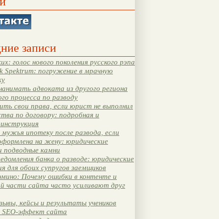
и
ние записи
их: голос нового поколения русского рэпа
k Spektrum: погружение в мрачную
ку
нанимать адвоката из другого региона
ого процесса по разводу
ть свои права, если юрист не выполнил
тва по договору: подробная и
 инструкция
мужья ипотеку после развода, если
оформлена на жену: юридические
и подводные камни
едомления банка о разводе: юридические
я для обоих супругов заемщиков
мино: Почему ошибки в контенте и
ой части сайта часто усиливают друг
зывы, кейсы и результаты учеников
 SEO-эффект сайта