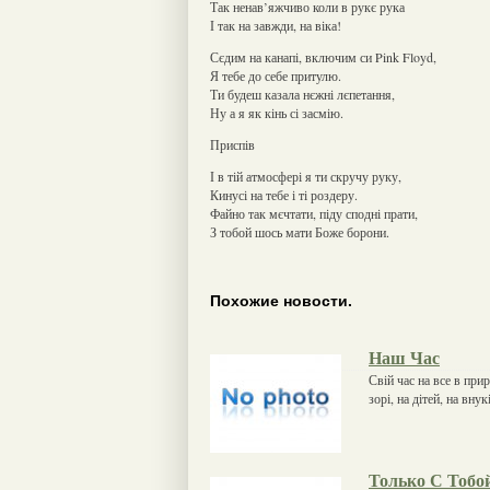
Так ненав’яжчиво коли в рукє рука
І так на завжди, на віка!
Сєдим на канапі, включим си Pink Floyd,
Я тебе до себе притулю.
Ти будеш казала нєжні лєпетання,
Ну а я як кінь сі засмію.
Приспів
І в тій атмосфері я ти скручу руку,
Кинусі на тебе і ті роздеру.
Файно так мєчтати, піду сподні прати,
З тобой шось мати Боже борони.
Похожие новости.
Наш Час
Свій час на все в прир
зорі, на дітей, на вну
Только С Тобо