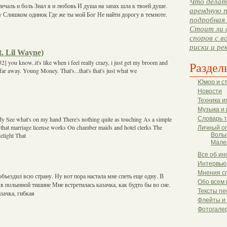
Что делать
печаль и боль Знал я и любовь И душа на запах шла к твоей душе.
арендную п
у Слишком одинок Где же ты мой Бог Не найти дорогу в темноте.
подробная 
Стоит ли 
споров с в
риски и ре
t. Lil Wayne)
2] you know..it's like when i feel really crazy, i just get my broom and
Раздел
l far away. Young Money. That's...that's that's just what we
Юмор и с
Новости
Техника и
Музыка и 
ady See what's on my hand There's nothing quite as touching As a simple
Словарь 
hat marriage license works On chamber maids and hotel clerks The
Личный о
light That
Волы
Мале
Все об ин
Интервью
Мнения с
объездил всю страну. Ну вот пора настала мне спеть еще одну. В
Обо всем 
 в полынной тишине Мне встретилась казачка, как будто бы во сне.
Тексты пе
зачка, гибкая
Флейты и
Фотогале