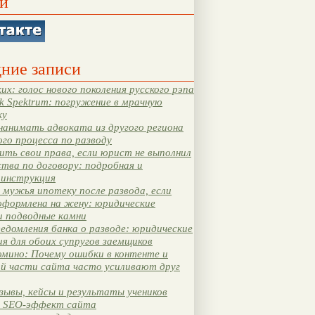
и
ние записи
их: голос нового поколения русского рэпа
k Spektrum: погружение в мрачную
ку
нанимать адвоката из другого региона
ого процесса по разводу
ть свои права, если юрист не выполнил
тва по договору: подробная и
 инструкция
мужья ипотеку после развода, если
оформлена на жену: юридические
и подводные камни
едомления банка о разводе: юридические
я для обоих супругов заемщиков
мино: Почему ошибки в контенте и
ой части сайта часто усиливают друг
зывы, кейсы и результаты учеников
 SEO-эффект сайта