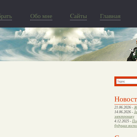
брать
Обо мне
Cайты
Главная
Новос
21.06.2026 -
Ж
14.06.2026 -
J
электронику
4.12.2025 -
По
будущих восп