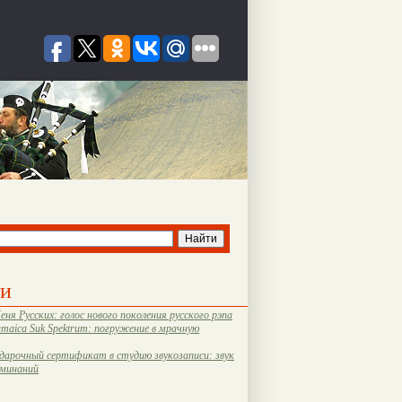
ти
еня Русских: голос нового поколения русского рэпа
amaica Suk Spektrum: погружение в мрачную
дарочный сертификат в студию звукозаписи: звук
оминаний