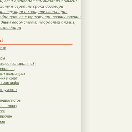
, если арендодатель внезапно повысил
лату в середине срока договора:
инструкция по защите своих прав
обращаться к юристу при возникновении
одным ведомством: подробный анализ,
комендации
ы
тихи
гры
видео (волынка, mp3)
терминов
пыт волынщика
нка и софт
нькая арфа
струменте
пециалистов
понемногу
сен
 прочие
рея