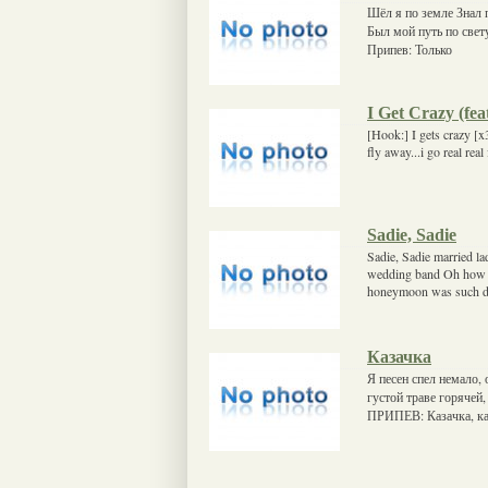
Шёл я по земле Знал 
Был мой путь по свет
Припев: Только
I Get Crazy (fea
[Hook:] I gets crazy [x3
fly away...i go real rea
Sadie, Sadie
Sadie, Sadie married l
wedding band Oh how t
honeymoon was such de
Казачка
Я песен спел немало, 
густой траве горячей,
ПРИПЕВ: Казачка, ка