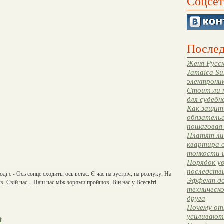
Соцсет
Послед
Женя Русск
Jamaica Su
электрони
Стоит ли 
для судебн
Как защити
обязательс
пошаговая
Платят ли 
квартира 
тонкости 
Порядок ув
последстви
оді є - Ось сонце сходить, ось встає. Є час на зустріч, на розлуку, На
Эффект до
ків. Свій час... Наш час між зорями пройшов, Він нас у Всесвіті
техническ
друга
Почему от
усиливают
й