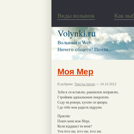
Виды волынок
Как вы
Volynki.ru
Волынки и Web.
Ничего общего! Почти...
Моя Мер
В рубрике:
Тексты песен
— 24.10.2012
Зуби я си вставлю, рашпилем поправлю,
І тройним адекальоном покроплю.
Сєду на ровера, куплю си циґари,
І до тебе моя радість підрулю.
Приспів:
Повіч мені моя Мері,
Коли віддашсі ти мені?
You love me, love me, love me.