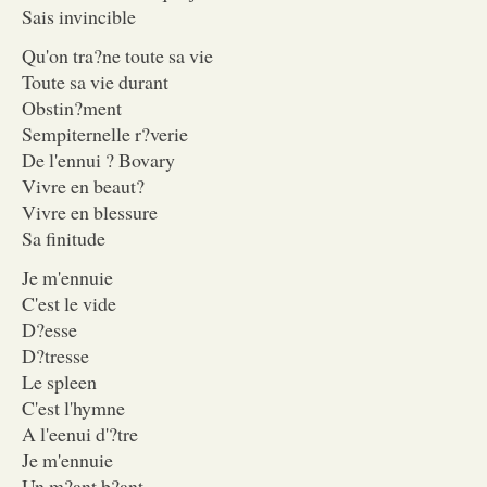
Sais invincible
Qu'on tra?ne toute sa vie
Toute sa vie durant
Obstin?ment
Sempiternelle r?verie
De l'ennui ? Bovary
Vivre en beaut?
Vivre en blessure
Sa finitude
Je m'ennuie
C'est le vide
D?esse
D?tresse
Le spleen
C'est l'hymne
A l'eenui d'?tre
Je m'ennuie
Un m?ant b?ant