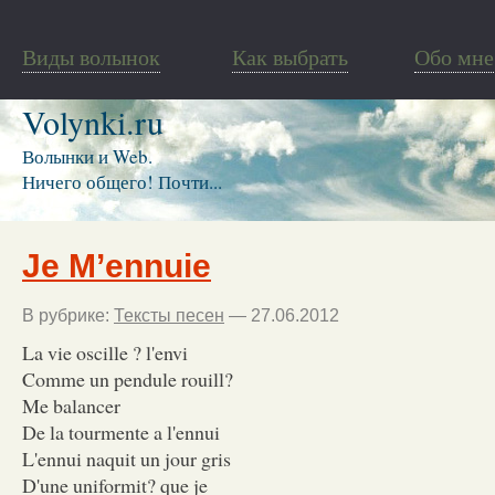
Виды волынок
Как выбрать
Обо мне
Volynki.ru
Волынки и Web.
Ничего общего! Почти...
Je M’ennuie
В рубрике:
Тексты песен
— 27.06.2012
La vie oscille ? l'envi
Comme un pendule rouill?
Me balancer
De la tourmente a l'ennui
L'ennui naquit un jour gris
D'une uniformit? que je