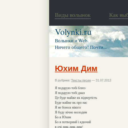
Виды волынок
Как вы
Volynki.ru
Волынки и Web.
Ничего общего! Почти...
Юхим Дим
В рубрике:
Тексты песен
— 31.07.2012
Я подарую тобі блюз
Я подарую тобі джаз
Це буде майже як відвертість
Буде майже як про нас
Я не боюся нікого
Я буду вічно молодим
Бо я Юхим
Бо я потворний і ядючий
в очі дим-дим-дим!