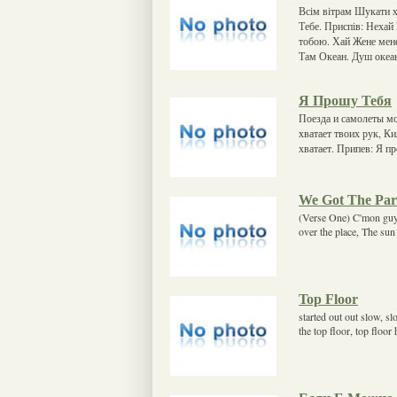
Всім вітрам Шукати хр
Тебе. Приспів: Нехай
тобою. Хай Жене мене
Там Океан. Душ океан
Я Прошу Тебя
Поезда и самолеты мо
хватает твоих рук, К
хватает. Припев: Я п
We Got The Par
(Verse One) C'mon guys
over the place, The sun i
Top Floor
started out out slow, 
the top floor, top floor