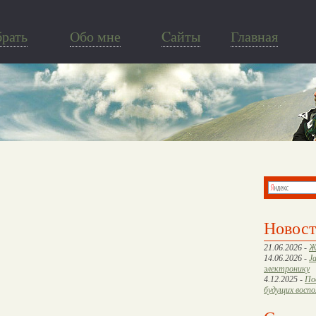
брать
Обо мне
Cайты
Главная
Новос
21.06.2026 -
Ж
14.06.2026 -
J
электронику
4.12.2025 -
По
будущих восп