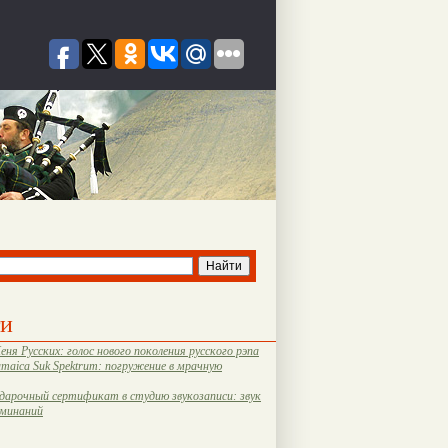
ти
еня Русских: голос нового поколения русского рэпа
amaica Suk Spektrum: погружение в мрачную
дарочный сертификат в студию звукозаписи: звук
оминаний