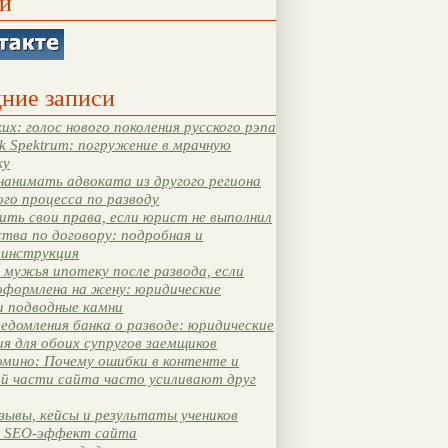
и
ние записи
их: голос нового поколения русского рэпа
k Spektrum: погружение в мрачную
ку
нанимать адвоката из другого региона
ого процесса по разводу
ть свои права, если юрист не выполнил
тва по договору: подробная и
 инструкция
мужья ипотеку после развода, если
оформлена на жену: юридические
и подводные камни
едомления банка о разводе: юридические
я для обоих супругов заемщиков
мино: Почему ошибки в контенте и
ой части сайта часто усиливают друг
зывы, кейсы и результаты учеников
 SEO-эффект сайта