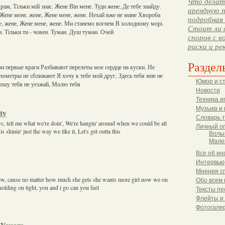
Что делать
ам, Тільки мій знає. Жене Він мене. Туди жене, Де тебе знайду.
арендную п
 Жене мене, жене, Жене мене, жене. Нехай вже не мине Хвороба
подробная 
, жене, Жене мене, жене. Ми станемо вогнем В холодному морі.
Стоит ли 
. Тільки ти - човен. Туман. Душ туман. Очей
споров с в
риски и ре
Раздел
и первые враги Разбивают перелеты мое сердце на куски. Не
илометры не сближают Я хочу к тебе мой друг, Здесь тебя мне не
Юмор и с
рошу тебя не уезжай, Молю тебя
Новости
Техника и
Музыка и 
ty
Словарь 
, tell me what we're doin', We're hangin' around when we could be all
Личный о
s shinin' just the way we like it, Let's get outta this
Волы
Мале
Все об ин
Интервью
Мнения с
slow, cause no matter how much she gets she wants more girl now we on
Обо всем 
 holding on tight, you and i go can you feel
Тексты пе
Флейты и
Фотогале