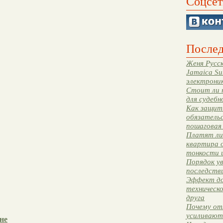
Соцсет
Послед
Женя Русск
Jamaica Su
электрони
Стоит ли 
для судебн
Как защити
обязательс
пошаговая
Платят ли 
квартира 
тонкости 
Порядок ув
последстви
Эффект до
техническ
друга
Почему от
усиливают
не