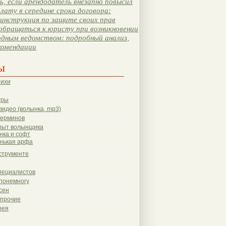
, если арендодатель внезапно повысил
лату в середине срока договора:
инструкция по защите своих прав
обращаться к юристу при возникновении
одным ведомством: подробный анализ,
комендации
ы
тихи
гры
видео (волынка, mp3)
терминов
пыт волынщика
нка и софт
нькая арфа
струменте
пециалистов
понемногу
сен
 прочие
рея