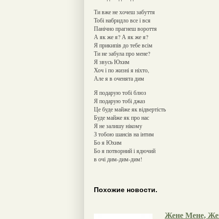
Ти вже не хочеш забуття
Тобі набридло все і вся
Панічно прагнеш вороття
А як же я? А як же я?
Я прикипів до тебе всім
Ти не забула про мене?
Я звусь Юхим
Хоч і по жизні я ніхто,
Але я в оченята дим
Я подарую тобі блюз
Я подарую тобі джаз
Це буде майже як відвертість
Буде майже як про нас
Я не залишу нікому
З тобою шансів на інтим
Бо я Юхим
Бо я потворний і ядючий
в очі дим-дим-дим!
Похожие новости.
Жене Мене, Же