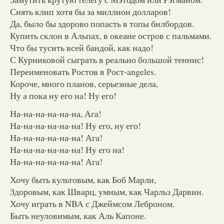
Снять клип хотя бы за миллион долларов!
Да, было бы здорово попасть в топы билбордов.
Купить склон в Альпах, в океане остров с пальмами.
Что бы тусить всей бандой, как надо!
С Курниковой сыграть в реально большой теннис!
Переименовать Ростов в Рост-angeles.
Короче, много планов, серьезные дела,
Ну а пока ну его на! Ну его!
На-на-на-на-на-на, Ага!
На-на-на-на-на-на! Ну его, ну его!
На-на-на-на-на-на! Ага!
На-на-на-на-на-на! Ну его на!
На-на-на-на-на-на! Ага!
Хочу быть культовым, как Боб Марли,
Здоровым, как Шварц, умным, как Чарльз Дарвин.
Хочу играть в NBA с Джеймсом Леброном.
Быть неуловимым, как Аль Капоне.