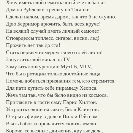
Хочу иметь свой семизначный счет в банке.
Дом на Рублевке, трешку на Таганке.
Сделки налом, время даром, так что б не скучно.
Дрю Берримор дрючить, быть всех круче!
На всякий случай иметь личный самолет!
Стюардессы топлесс, сигары, виски, лед!
Прожить лет так до ста!
Стать первым номером твоего плей листа!
Запустить свой канал на TV,
Замутить конкуренцию МузТВ, MTV,
Что бы в ротации только достойные лица.
Помочь добиться признания тем, кто стремится.
Для пати купить себе пирамиду Хеопса.
Жечь там так, что бы было видно из космоса.
Пригласить в гости саму Пэрис Хилтон.
Устроить сэкшн на саксе, Билл Клинтон.
Открыть фирму в доле в Вилли Гейтсом,
Взять бабок и провалится сквозь землю.
Короче, серьезные движения, крутые дела,