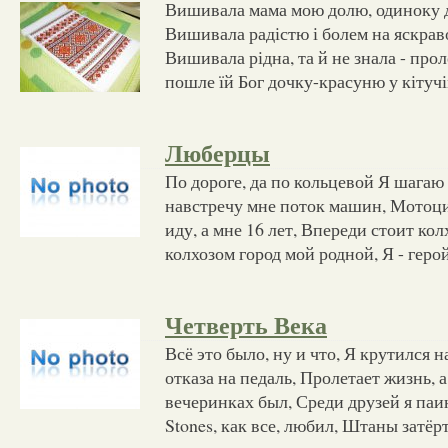
Вишивала мама мою долю, одиноку 
Вишивала радістю і болем на яскра
Вишивала рідна, та й не знала - проле
пошле їй Бог дочку-красуню у кітуч
Люберцы
По дороге, да по кольцевой Я шагаю 
навстречу мне поток машин, Мотоци
иду, а мне 16 лет, Впереди стоит колх
колхозом город мой родной, Я - герой
Четверть Века
Всё это было, ну и что, Я крутился н
отказа на педаль, Пролетает жизнь, 
вечеринках был, Среди друзей я паин
Stones, как все, любил, Штаны затёр