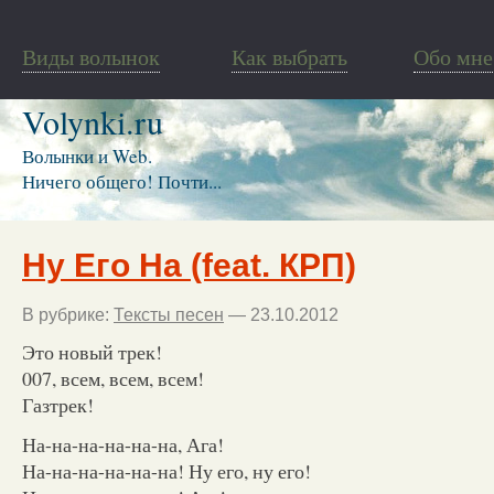
Виды волынок
Как выбрать
Обо мне
Volynki.ru
Волынки и Web.
Ничего общего! Почти...
Ну Его На (feat. КРП)
В рубрике:
Тексты песен
— 23.10.2012
Это новый трек!
007, всем, всем, всем!
Газтрек!
На-на-на-на-на-на, Ага!
На-на-на-на-на-на! Ну его, ну его!