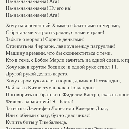
На-на-на-на-на-на! Ага!
На-на-на-на-на-на! Ну его на!
На-на-на-на-на-на! Ага!
Хочу навороченный Хаммер с блатными номерами,
С братанами устроить ралли, с нами в грале!
Забыть о морали! Сорить деньгами!
Отжигать на Феррари, лавируя между патрулями!
Машину времени, что бы сконнектиться с теми,
Кто в теме, с Бобом Марли зачитать на одной сцене, к 
Хочу как в крутом боевике: в одной руке ствол ТТ,
Другой рукой делать каратэ.
Хочу скромную долю в порше, домик в Шотландии,
Чай как в Китае, туман как в Голландии.
Поговорить по-братски с Фиделем Кастро, сказать про
Фидель, здравствуй! Я - Баста!
Затеять с Дженифер Лопес или Камерон Диас,
Или с обеими сразу, буэно диас чикас!
Купить биты у Тимбалэнда,
Замутить крутую телегу с Мэтодом или Рэгманом.