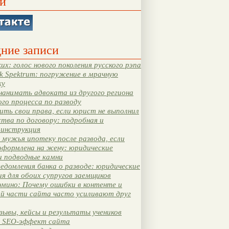
и
ние записи
их: голос нового поколения русского рэпа
k Spektrum: погружение в мрачную
ку
нанимать адвоката из другого региона
ого процесса по разводу
ть свои права, если юрист не выполнил
тва по договору: подробная и
 инструкция
мужья ипотеку после развода, если
оформлена на жену: юридические
и подводные камни
едомления банка о разводе: юридические
я для обоих супругов заемщиков
мино: Почему ошибки в контенте и
ой части сайта часто усиливают друг
зывы, кейсы и результаты учеников
 SEO-эффект сайта