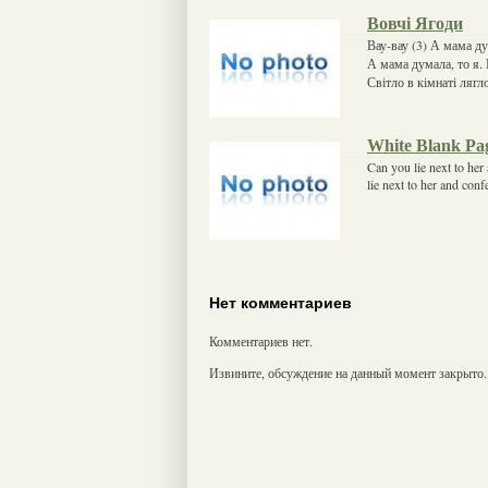
Вовчі Ягоди
Вау-вау (3) А мама ду
А мама думала, то я. 
Світло в кімнаті ляг
White Blank Pa
Can you lie next to her
lie next to her and con
Нет комментариев
Комментариев нет.
Извините, обсуждение на данный момент закрыто.