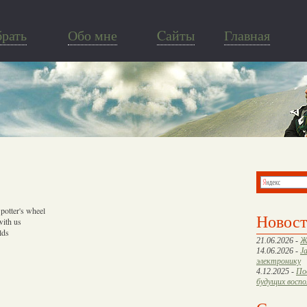
брать
Обо мне
Cайты
Главная
 potter's wheel
Новос
with us
lds
21.06.2026 -
Ж
14.06.2026 -
J
электронику
4.12.2025 -
По
будущих восп