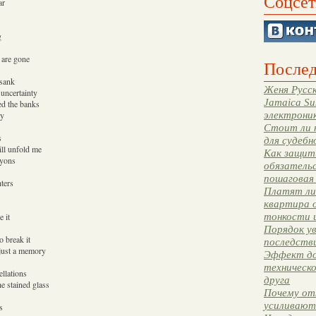
Соцсет
ar
g
y are gone
Послед
 sank
Женя Русск
 uncertainty
Jamaica Su
ed the banks
электрони
ry
Стоит ли 
s
для судебн
ill unfold me
Как защити
nyons
обязательс
пошаговая
ters
Платят ли 
квартира 
тонкости 
e it
Порядок ув
o break it
последстви
just a memory
Эффект до
техническ
ellations
друга
he stained glass
Почему от
усиливают
s