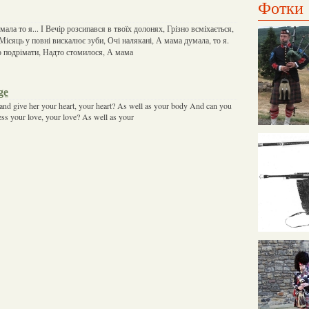
Фотки
мала то я... І Вечір розсипався в твоїх долонях, Грізно всміхається,
Місяць у повні вискалює зуби, Очі налякані, А мама думала, то я.
ло подрімати, Надто стомилося, А мама
ge
 and give her your heart, your heart? As well as your body And can you
fess your love, your love? As well as your