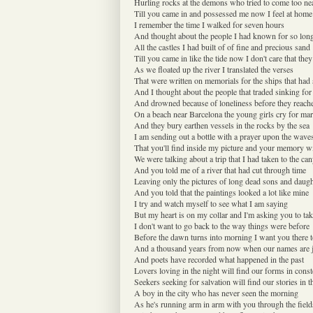
Hurling rocks at the demons who tried to come too ne
Till you came in and possessed me now I feel at home
I remember the time I walked for seven hours
And thought about the people I had known for so lon
All the castles I had built of of fine and precious sand
Till you came in like the tide now I don't care that the
As we floated up the river I translated the verses
That were written on memorials for the ships that had
And I thought about the people that traded sinking for
And drowned because of loneliness before they reach
On a beach near Barcelona the young girls cry for ma
And they bury earthen vessels in the rocks by the sea
I am sending out a bottle with a prayer upon the wave
That you'll find inside my picture and your memory w
We were talking about a trip that I had taken to the ca
And you told me of a river that had cut through time
Leaving only the pictures of long dead sons and daugh
And you told that the paintings looked a lot like mine
I try and watch myself to see what I am saying
But my heart is on my collar and I'm asking you to tak
I don't want to go back to the way things were before
Before the dawn turns into morning I want you there t
And a thousand years from now when our names are 
And poets have recorded what happened in the past
Lovers loving in the night will find our forms in const
Seekers seeking for salvation will find our stories in t
A boy in the city who has never seen the morning
As he's running arm in arm with you through the field