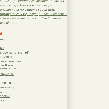
, если арендодатель внезапно повысил
лату в середине срока договора:
инструкция по защите своих прав
обращаться к юристу при возникновении
одным ведомством: подробный анализ,
комендации
ы
тихи
гры
видео (волынка, mp3)
терминов
пыт волынщика
нка и софт
нькая арфа
струменте
пециалистов
понемногу
сен
 прочие
рея