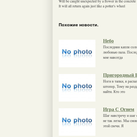
Will be caught unexpected by a flower in the concrete
It will all return again just like a potter's wheel
Похожие новости.
Небо
Последняя капля солн
любовью пала. Послед
мне навсегда
Пригородный 
Ноги в тапки, я распа
штопор, Тому на разда
найти. Кто это
Игра С Огнем
Шаг навстречу и шаг о
не так легко. Мы сно
этой свечи. Я