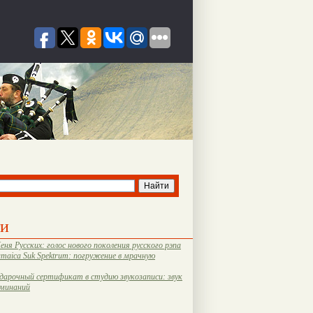
ти
еня Русских: голос нового поколения русского рэпа
amaica Suk Spektrum: погружение в мрачную
дарочный сертификат в студию звукозаписи: звук
оминаний