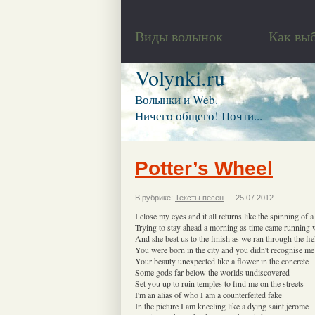
Виды волынок
Как вы
Volynki.ru
Волынки и Web.
Ничего общего! Почти...
Potter’s Wheel
В рубрике:
Тексты песен
— 25.07.2012
I close my eyes and it all returns like the spinning of a
Trying to stay ahead a morning as time came running 
And she beat us to the finish as we ran through the fie
You were born in the city and you didn't recognise me
Your beauty unexpected like a flower in the concrete
Some gods far below the worlds undiscovered
Set you up to ruin temples to find me on the streets
I'm an alias of who I am a counterfeited fake
In the picture I am kneeling like a dying saint jerome