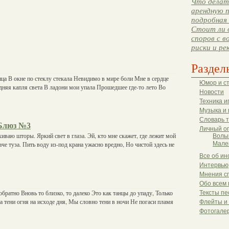
Что делать
арендную п
подробная 
Стоит ли 
споров с в
риски и ре
Раздел
ца В окне по стеклу стекала Невидимо в мире боли Мне в сердце
Юмор и с
няя капля света В ладони мои упала Прошедшее где-то лето Во
Новости
Техника и
Музыка и 
Словарь 
Блюз №3
Личный о
хиваю шторы. Яркий свет в глаза. Эй, кто мне скажет, где лежит мой
Волы
че туза. Пить воду из-под крана ужасно вредно, Но чистой здесь не
Мале
Все об ин
Интервью
Мнения с
Обо всем 
братно Вновь то близко, то далеко Это как танцы до упаду, Только
Тексты пе
ва тени огня на исходе дня, Мы словно тени в ночи Не погаси пламя
Флейты и
Фотогале