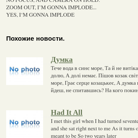
ZOOM OUT, I’M GONNA IMPLODE...
YES, I‘M GONNA IMPLODE
Похожие новости.
Думка
Тече вода в синє море, Та й не витік
долю, А долі немає. Пішов козак світ 
море, Грає серце козацькеє, А думка
йдеш, не спитавшись? На кого покин
Had It All
I met this girl when I had turned seven
and she sat right next to me As it turn
meant to be So two years later