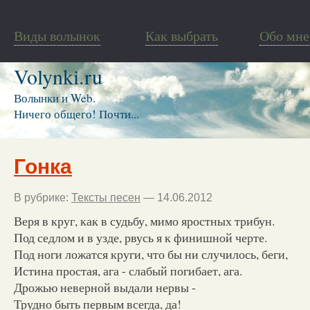
Виды волынок
Как выбрать
Обо мне
Volynki.ru
Волынки и Web.
Ничего общего! Почти...
Гонка
В рубрике:
Тексты песен
— 14.06.2012
Веря в круг, как в судьбу, мимо яростных трибун.
Под седлом и в узде, рвусь я к финишной черте.
Под ноги ложатся круги, что бы ни случилось, беги,
Истина простая, ага - слабый погибает, ага.
Дрожью неверной выдали нервы -
Трудно быть первым всегда, да!