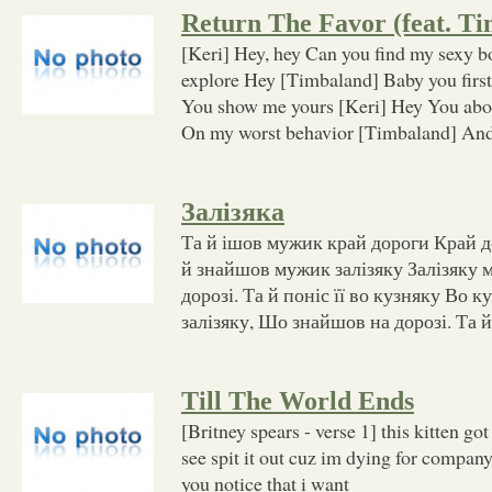
Return The Favor (feat. T
[Keri] Hey, hey Can you find my sexy 
explore Hey [Timbaland] Baby you first
You show me yours [Keri] Hey You abou
On my worst behavior [Timbaland] And 
Залізяка
Та й ішов мужик край дороги Край д
й знайшов мужик залізяку Залізяку
дорозі. Та й поніс її во кузняку Во 
залізяку, Шо знайшов на дорозі. Та й
Till The World Ends
[Britney spears - verse 1] this kitten got
see spit it out cuz im dying for company 
you notice that i want