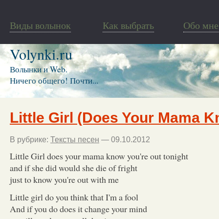
Виды волынок
Как выбрать
Обо мне
Volynki.ru
Волынки и Web.
Ничего общего! Почти...
Little Girl (Does Your Mama 
В рубрике:
Тексты песен
— 09.10.2012
Little Girl does your mama know you're out tonight
and if she did would she die of fright
just to know you're out with me
Little girl do you think that I'm a fool
And if you do does it change your mind