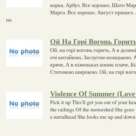
корка. Арбуз. Все хорошо, Шато Мар
Марго. Все хорошо. Август пришел. 
на
Ой На Горі Вогонь Горит
Ой, на горі вогонь горить, А в долин
очі китайкою, Заслугою козацькою. 
кряче, А в ніженьках коник плаче, 
Степовою широкою. Ой, на горі вогон
Violence Of Summer (Love’
Pick it up This'll get you out of your he
the railings Of the motorshed She goes w
a metalhead She looks me up and down T