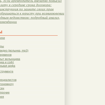
, если арендодатель внезапно повысил
лату в середине срока договора:
инструкция по защите своих прав
обращаться к юристу при возникновении
одным ведомством: подробный анализ,
комендации
ы
тихи
гры
видео (волынка, mp3)
терминов
пыт волынщика
нка и софт
нькая арфа
струменте
пециалистов
понемногу
сен
 прочие
рея