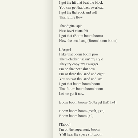
I got the hit that beat the block
You can get that bass overload
I got the that rock and roll
That future flow
That digital spit
Next level visual hit
I got that (Boom boom boom)
How the beat bang (Boom boom boom)
[Fergie]
I like that boom boom pow
Them chicken jackin' my style
They try copy my swagger
I'm on that next shit now
I'm so three thousand and eight
You so two thousand and late
I got that boom boom boom
That future boom boom boom
Let me get it now
Boom boom boom (Gotta get that) [x4]
Boom boom boom (Yeah) [x2]
Boom boom boom [x2]
[Taboo]
I'm on the supersonic boom
Y'all hear the space shit zoom