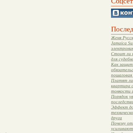
Соцсет
Послед
Женя Русск
Jamaica Su
электрони
Стоит ли 
для судебн
Как защити
обязательс
пошаговая
Платят ли 
квартира 
тонкости 
Порядок ув
последстви
Эффект до
техническ
друга
Почему от
усиливают