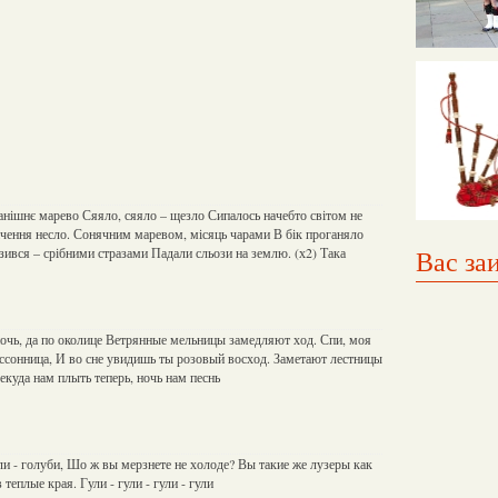
анішнє марево Сяяло, сяяло – щезло Сипалось начебто світом не
ачення несло. Сонячним маревом, місяць чарами В бік проганяло
зився – срібними стразами Падали сльози на землю. (х2) Така
Вас за
очь, да по околице Ветрянные мельницы замедляют ход. Спи, моя
ссонница, И во сне увидишь ты розовый восход. Заметают лестницы
екуда нам плыть теперь, ночь нам песнь
гули - голуби, Шо ж вы мерзнете не холоде? Вы такие же лузеры как
 теплые края. Гули - гули - гули - гули