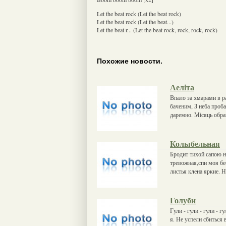
Let the beat rock (Let the beat rock)
Let the beat rock (Let the beat...)
Let the beat r... (Let the beat rock, rock, rock, rock)
Похожие новости.
Аеліта
Впало за хмарами в р
баченим, З неба проб
даремно. Місяць обра
Колыбельная
Бродит тихой сапою н
тревожная,спи моя бе
листья клена яркие. Н
Голуби
Гули - гули - гули - 
я. Не успели сбиться в