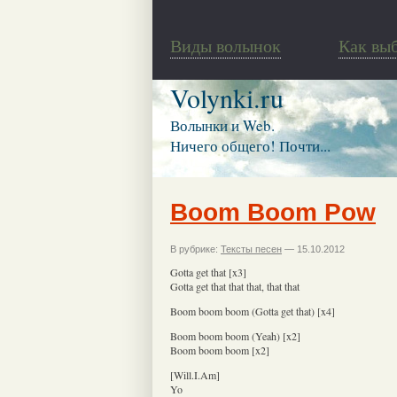
Виды волынок
Как вы
Volynki.ru
Волынки и Web.
Ничего общего! Почти...
Boom Boom Pow
В рубрике:
Тексты песен
— 15.10.2012
Gotta get that [x3]
Gotta get that that that, that that
Boom boom boom (Gotta get that) [x4]
Boom boom boom (Yeah) [x2]
Boom boom boom [x2]
[Will.I.Am]
Yo