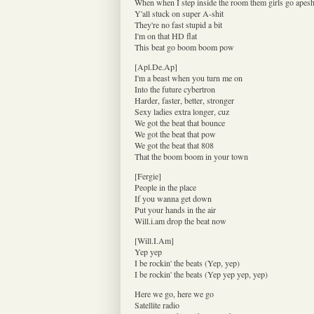
When when I step inside the room them girls go apesh
Y'all stuck on super A-shit
They're no fast stupid a bit
I'm on that HD flat
This beat go boom boom pow
[Apl.De.Ap]
I'm a beast when you turn me on
Into the future cybertron
Harder, faster, better, stronger
Sexy ladies extra longer, cuz
We got the beat that bounce
We got the beat that pow
We got the beat that 808
That the boom boom in your town
[Fergie]
People in the place
If you wanna get down
Put your hands in the air
Will.i.am drop the beat now
[Will.I.Am]
Yep yep
I be rockin' the beats (Yep, yep)
I be rockin' the beats (Yep yep yep, yep)
Here we go, here we go
Satellite radio