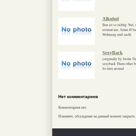
Alkohol
Ihm ist so richtig ?bel
erstmal aus. Seine H?nde
Wohnung und sucht
SexyBack
(originally by Justin T
sexyback Them other boy
So turn around
Нет комментариев
Комментариев нет.
Извините, обсуждение на данный момент закрыто.