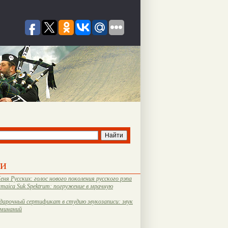
ти
еня Русских: голос нового поколения русского рэпа
amaica Suk Spektrum: погружение в мрачную
дарочный сертификат в студию звукозаписи: звук
оминаний