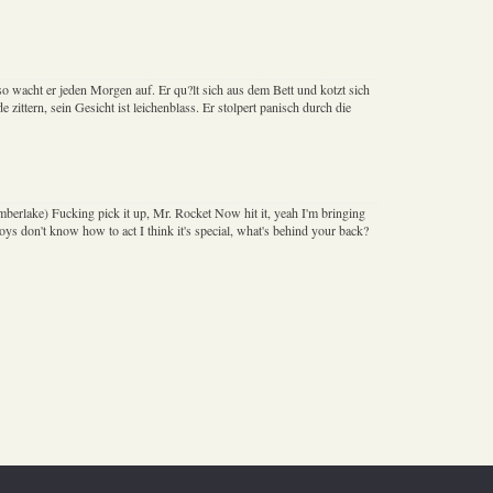
, so wacht er jeden Morgen auf. Er qu?lt sich aus dem Bett und kotzt sich
 zittern, sein Gesicht ist leichenblass. Er stolpert panisch durch die
imberlake) Fucking pick it up, Mr. Rocket Now hit it, yeah I'm bringing
s don't know how to act I think it's special, what's behind your back?