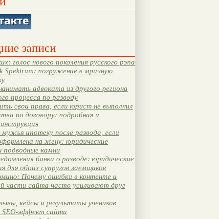
и
ние записи
их: голос нового поколения русского рэпа
k Spektrum: погружение в мрачную
ку
нанимать адвоката из другого региона
ого процесса по разводу
ть свои права, если юрист не выполнил
тва по договору: подробная и
 инструкция
мужья ипотеку после развода, если
оформлена на жену: юридические
и подводные камни
едомления банка о разводе: юридические
я для обоих супругов заемщиков
мино: Почему ошибки в контенте и
ой части сайта часто усиливают друг
зывы, кейсы и результаты учеников
 SEO-эффект сайта