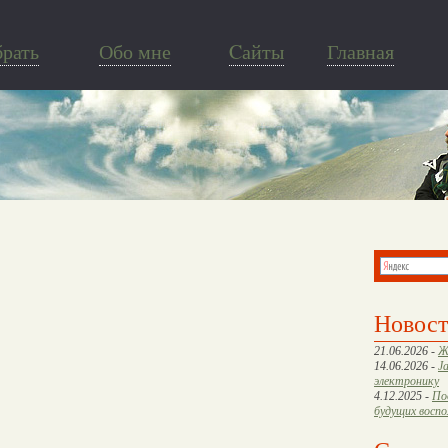
брать
Обо мне
Cайты
Главная
Новос
21.06.2026 -
Ж
14.06.2026 -
J
электронику
4.12.2025 -
По
будущих восп