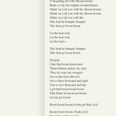
Y'all getting hit with (Boom boom)
Beats so big I'm steppin on leprechauns
Shitin' on y'all you with the (Boom boom)
Shitin' on y'all you with the (Boom boom)
Shitin' on y'all you with the..
This beat be bumpin' bumpin'
This beat go boom boom
Let the beat rock
Let the beat rock
Let the beat r...
This beat be bumpin' bumpin'
This beat go boom boom
[Fergie]
I like that boom boom pow
Them chicken jackin' my style
They try copy my swagger
I'm on that next shit now
I'm so three thousand and eight
You so two thousand and late
I got that boom boom boom
That future boom boom boom
Let me get it now
Boom boom boom (Gotta get that) [x4]
Boom boom boom (Yeah) [x2]
Boom boom boom [x2]