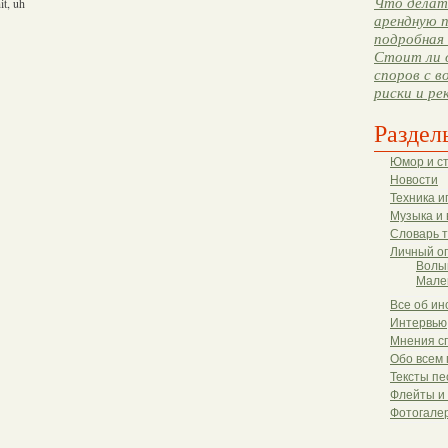
Что делать
it, uh
арендную п
подробная 
Стоит ли 
споров с в
риски и ре
Раздел
Юмор и с
Новости
Техника и
Музыка и 
Словарь 
Личный о
Волы
Мале
Все об ин
Интервью
Мнения с
Обо всем 
Тексты пе
Флейты и
Фотогале