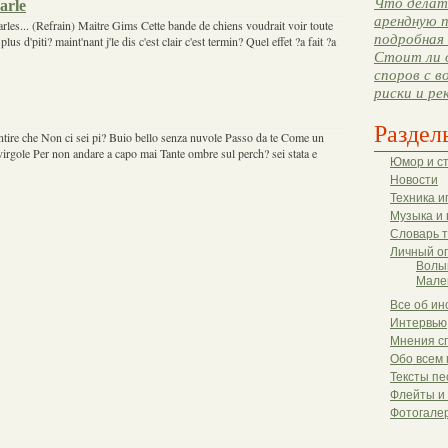
Что делать
arle
арендную п
rles... (Refrain) Maitre Gims Cette bande de chiens voudrait voir toute
подробная 
us d'piti? maint'nant j'le dis c'est clair c'est termin? Quel effet ?a fait ?a
Стоит ли 
споров с в
риски и ре
Раздел
ntire che Non ci sei pi? Buio bello senza nuvole Passo da te Come un
irgole Per non andare a capo mai Tante ombre sul perch? sei stata e
Юмор и с
Новости
Техника и
Музыка и 
Словарь 
Личный о
Волы
Мале
Все об ин
Интервью
Мнения с
Обо всем 
Тексты пе
Флейты и
Фотогале