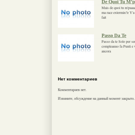
De Quoi Tu M’p
Mais de quoi tu m'paaaa
ma race extermin?e Y'a pl
fait
Passo Da Te
Passo da te Solo per se
compleanno fa Punti e v
ancora
Нет комментариев
Комментариев нет.
Извините, обсуждение на данный момент закрыто.