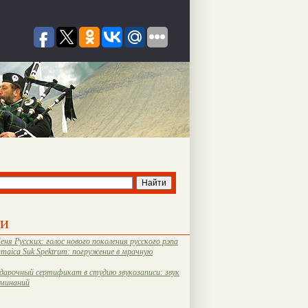
ти
еня Русских: голос нового поколения русского рэпа
amaica Suk Spektrum: погружение в мрачную
дарочный сертификат в студию звукозаписи: звук
оминаний