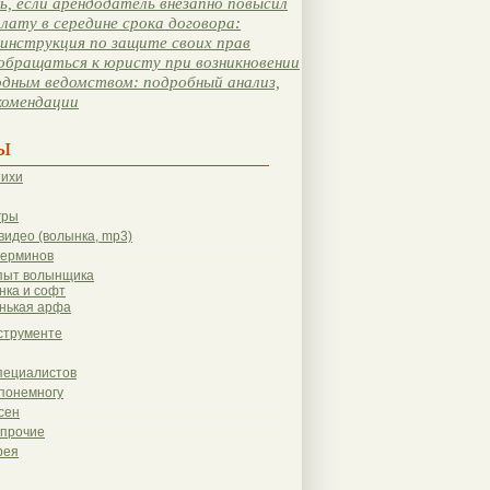
, если арендодатель внезапно повысил
лату в середине срока договора:
инструкция по защите своих прав
обращаться к юристу при возникновении
одным ведомством: подробный анализ,
комендации
ы
тихи
гры
видео (волынка, mp3)
терминов
пыт волынщика
нка и софт
нькая арфа
струменте
пециалистов
понемногу
сен
 прочие
рея