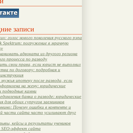
и
ние записи
их: голос нового поколения русского рэпа
k Spektrum: погружение в мрачную
ку
нанимать адвоката из другого региона
ого процесса по разводу
ть свои права, если юрист не выполнил
тва по договору: подробная и
 инструкция
мужья ипотеку после развода, если
оформлена на жену: юридические
и подводные камни
едомления банка о разводе: юридические
я для обоих супругов заемщиков
мино: Почему ошибки в контенте и
ой части сайта часто усиливают друг
зывы, кейсы и результаты учеников
 SEO-эффект сайта