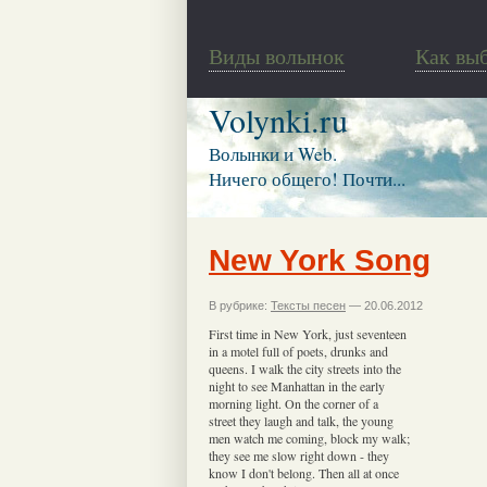
Виды волынок
Как вы
Volynki.ru
Волынки и Web.
Ничего общего! Почти...
New York Song
В рубрике:
Тексты песен
— 20.06.2012
First time in New York, just seventeen
in a motel full of poets, drunks and
queens. I walk the city streets into the
night to see Manhattan in the early
morning light. On the corner of a
street they laugh and talk, the young
men watch me coming, block my walk;
they see me slow right down - they
know I don't belong. Then all at once