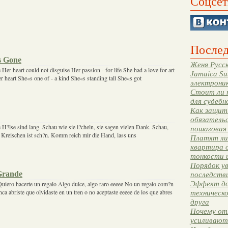
Соцсет
Послед
 Gone
Женя Русск
 Her heart could not disguise Her passion - for life She had a love for art
Jamaica Su
er heart She«s one of - a kind She«s standing tall She«s got
электрони
Стоит ли 
для судебн
Как защити
обязательс
e H?lse sind lang. Schau wie sie l?cheln, sie sagen vielen Dank. Schau,
пошаговая
r Kreischen ist sch?n. Komm reich mir die Hand, lass uns
Платят ли 
квартира 
тонкости 
Порядок ув
Grande
последстви
Эффект до
iero hacerte un regalo Algo dulce, algo raro eeeee No un regalo com?n
nca abriste que olvidaste en un tren o no aceptaste eeeee de los que abres
техническ
друга
Почему от
усиливают