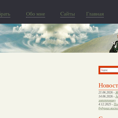
брать
Обо мне
Cайты
Главная
Новос
21.06.2026 -
Ж
14.06.2026 -
J
электронику
4.12.2025 -
По
будущих восп