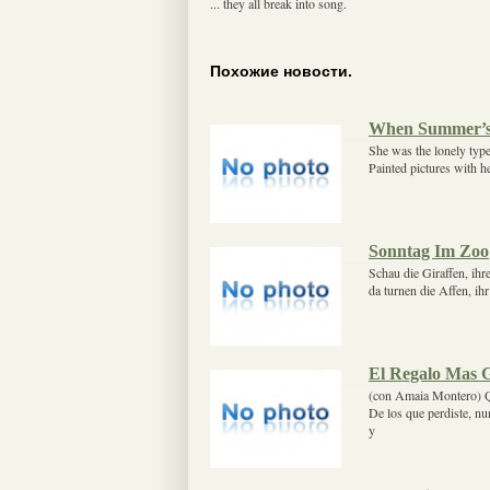
... they all break into song.
Похожие новости.
When Summer’s
She was the lonely type
Painted pictures with h
Sonntag Im Zoo
Schau die Giraffen, ihr
da turnen die Affen, ih
El Regalo Mas 
(con Amaia Montero) Qu
De los que perdiste, nu
y