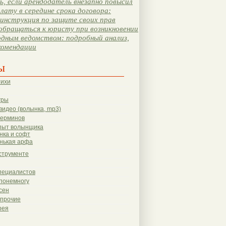
, если арендодатель внезапно повысил
лату в середине срока договора:
инструкция по защите своих прав
обращаться к юристу при возникновении
одным ведомством: подробный анализ,
комендации
ы
тихи
гры
видео (волынка, mp3)
терминов
пыт волынщика
нка и софт
нькая арфа
струменте
пециалистов
понемногу
сен
 прочие
рея