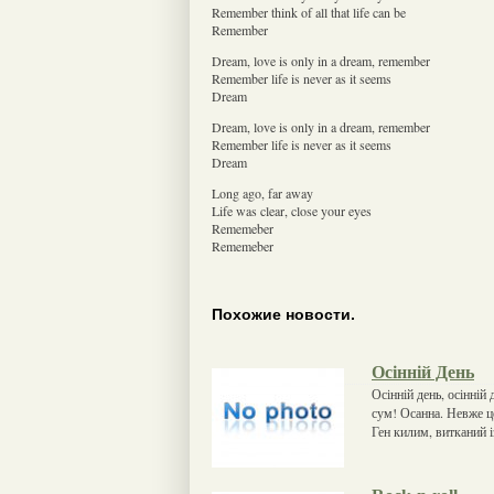
Remember think of all that life can be
Remember
Dream, love is only in a dream, remember
Remember life is never as it seems
Dream
Dream, love is only in a dream, remember
Remember life is never as it seems
Dream
Long ago, far away
Life was clear, close your eyes
Rememeber
Rememeber
Похожие новости.
Осінній День
Осінній день, осінній 
сум! Осанна. Невже це
Ген килим, витканий і