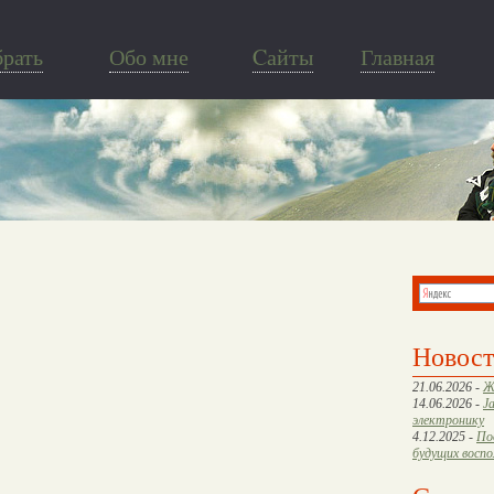
брать
Обо мне
Cайты
Главная
Новос
21.06.2026 -
Ж
14.06.2026 -
J
электронику
4.12.2025 -
По
будущих восп