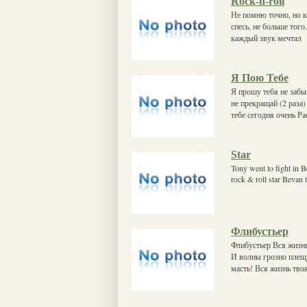
Rock-n-roll
Не помню точно, но кт
спесь, не больше того
каждый звук мечтал
Я Пою Тебе
Я прошу тебя не заб
не прекращай (2 раза
тебе сегодня очень Р
Star
Tony went to fight in B
rock & roll star Bevan 
Флибустьер
Флибустьер Вся жизнь
И волны грозно плещут
масть! Вся жизнь тво