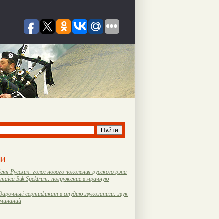
ти
еня Русских: голос нового поколения русского рэпа
amaica Suk Spektrum: погружение в мрачную
дарочный сертификат в студию звукозаписи: звук
оминаний