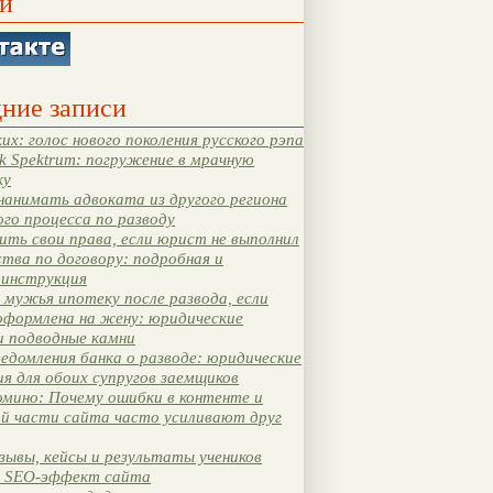
и
ние записи
их: голос нового поколения русского рэпа
k Spektrum: погружение в мрачную
ку
нанимать адвоката из другого региона
ого процесса по разводу
ть свои права, если юрист не выполнил
тва по договору: подробная и
 инструкция
мужья ипотеку после развода, если
оформлена на жену: юридические
и подводные камни
едомления банка о разводе: юридические
я для обоих супругов заемщиков
мино: Почему ошибки в контенте и
ой части сайта часто усиливают друг
зывы, кейсы и результаты учеников
 SEO-эффект сайта