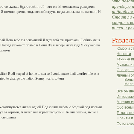
Что делать
арендную п
о-то сказал, будто rock-n-roll - это он. В комплексах рождается
. Я помню время, когда всякой струне не давалось шанса на звон, И
подробная 
Стоит ли 
споров с в
риски и ре
Раздел
ывай Пою тебе ты вспоминай Я жду тебя ты приезжай Любить меня
) Поезда уезжают прямо в Сочи Ну я теперь лечу туда Я скучаю по
Юмор и с
асскажи
Новости
Техника и
Музыка и 
Словарь 
elfast Rudi stayed at home to starve I could make it all worthwhile as a
Личный о
tried to change the nation Sonny wants to turn
Волы
Мале
Все об ин
Интервью
Мнения с
 сомкнулась в линии одной Под синим небом с бездной под ногами.
Обо всем 
 за кормой, А ветер всё играет парусами. Ты вне закона, ты не в
Тексты пе
я сплошная
Флейты и
Фотогале