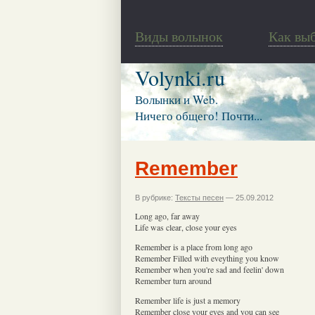
Виды волынок
Как вы
Volynki.ru
Волынки и Web.
Ничего общего! Почти...
Remember
В рубрике:
Тексты песен
— 25.09.2012
Long ago, far away
Life was clear, close your eyes
Remember is a place from long ago
Remember Filled with eveything you know
Remember when you're sad and feelin' down
Remember turn around
Remember life is just a memory
Remember close your eyes and you can see