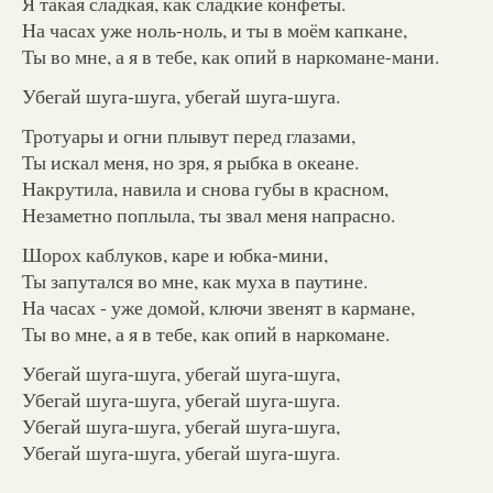
Я такая сладкая, как сладкие конфеты.
На часах уже ноль-ноль, и ты в моём капкане,
Ты во мне, а я в тебе, как опий в наркомане-мани.
Убегай шуга-шуга, убегай шуга-шуга.
Тротуары и огни плывут перед глазами,
Ты искал меня, но зря, я рыбка в океане.
Накрутила, навила и снова губы в красном,
Незаметно поплыла, ты звал меня напрасно.
Шорох каблуков, каре и юбка-мини,
Ты запутался во мне, как муха в паутине.
На часах - уже домой, ключи звенят в кармане,
Ты во мне, а я в тебе, как опий в наркомане.
Убегай шуга-шуга, убегай шуга-шуга,
Убегай шуга-шуга, убегай шуга-шуга.
Убегай шуга-шуга, убегай шуга-шуга,
Убегай шуга-шуга, убегай шуга-шуга.