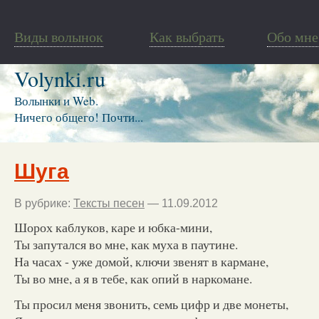
Виды волынок
Как выбрать
Обо мне
Volynki.ru
Волынки и Web.
Ничего общего! Почти...
Шуга
В рубрике:
Тексты песен
— 11.09.2012
Шорох каблуков, каре и юбка-мини,
Ты запутался во мне, как муха в паутине.
На часах - уже домой, ключи звенят в кармане,
Ты во мне, а я в тебе, как опий в наркомане.
Ты просил меня звонить, семь цифр и две монеты,