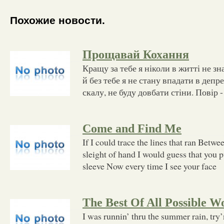
Похожие новости.
Прощавай Кохання
Кращу за тебе я ніколи в житті не зн
й без тебе я не стану впадати в депр
скалу, не буду довбати стіни. Повір -
Come and Find Me
If I could trace the lines that ran Betw
sleight of hand I would guess that you
sleeve Now every time I see your face
The Best Of All Possible W
I was runnin’ thru the summer rain, try’