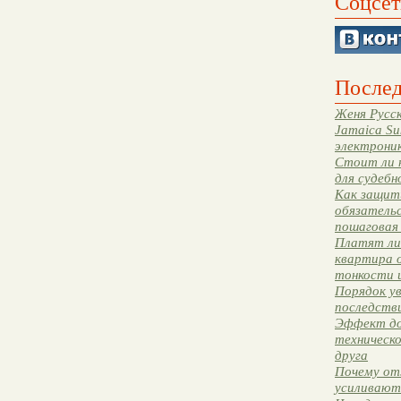
Соцсет
Послед
Женя Русск
Jamaica Su
электрони
Стоит ли 
для судебн
Как защити
обязательс
пошаговая
Платят ли 
квартира 
тонкости 
Порядок ув
последстви
Эффект до
техническ
друга
Почему от
усиливают