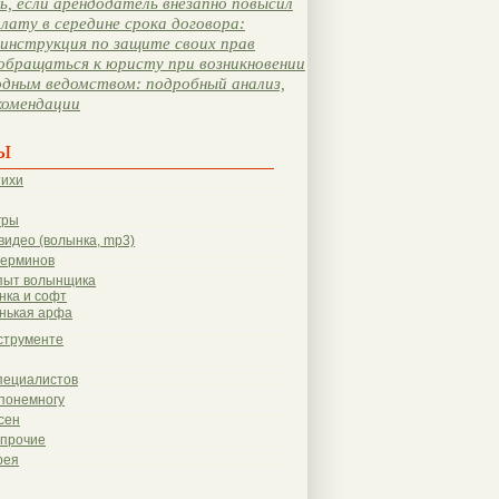
, если арендодатель внезапно повысил
лату в середине срока договора:
инструкция по защите своих прав
обращаться к юристу при возникновении
одным ведомством: подробный анализ,
комендации
ы
тихи
гры
видео (волынка, mp3)
терминов
пыт волынщика
нка и софт
нькая арфа
струменте
пециалистов
понемногу
сен
 прочие
рея