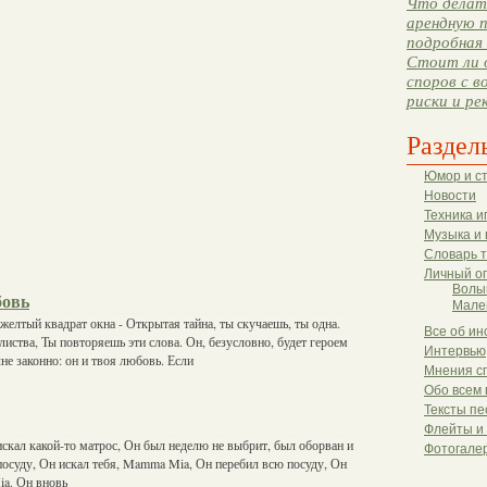
Что делать
арендную п
подробная 
Стоит ли 
споров с в
риски и ре
Раздел
Юмор и с
Новости
Техника и
Музыка и 
Словарь 
Личный о
Волы
бовь
Мале
 желтый квадрат окна - Открытая тайна, ты скучаешь, ты одна.
Все об ин
иства, Ты повторяешь эти слова. Он, безусловно, будет героем
Интервью
не законно: он и твоя любовь. Если
Мнения с
Обо всем 
Тексты пе
Флейты и
скал какой-то матрос, Он был неделю не выбрит, был оборван и
Фотогале
посуду, Он искал тебя, Mamma Mia, Он перебил всю посуду, Он
ia. Он вновь