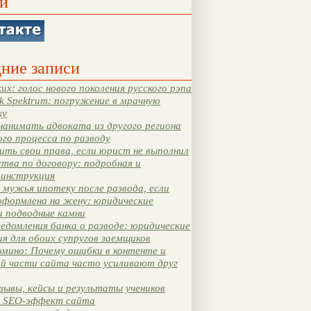
и
ние записи
их: голос нового поколения русского рэпа
k Spektrum: погружение в мрачную
ку
нанимать адвоката из другого региона
ого процесса по разводу
ть свои права, если юрист не выполнил
тва по договору: подробная и
 инструкция
мужья ипотеку после развода, если
оформлена на жену: юридические
и подводные камни
едомления банка о разводе: юридические
я для обоих супругов заемщиков
мино: Почему ошибки в контенте и
ой части сайта часто усиливают друг
зывы, кейсы и результаты учеников
 SEO-эффект сайта