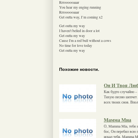
Rrroooooaaar
You hear my enging running
Rrroooooaaar
Get outta way, I’m coming x2
Get outta my way
I haven't belled in door a lot
Get outta my way
Cause I'm a red bull without a cows
No time for love today
Get outta my way
Похожие новости.
Он И Твоя Лю
Как будто случайно –
Тихую песню шепчет л
всех твоих снов. Впол
Мамма Миа
О, Mamma Mia, тебя и
бос, Он перебил всю 
искал тебя, Mamma M