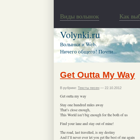
Виды волынок
Как вы
Volynki.ru
Волынки и Web.
Ничего общего! Почти...
Get Outta My Way
В рубрике:
Тексты песен
— 22.10.2012
Get outta my way
Stay one hundred miles away
That’s close enough,
This World isn’t big enough for the both of us
Find your lane and stay out of mine!
The road, last travelled, is my destiny
And I’ll never ever let you get the best of me again