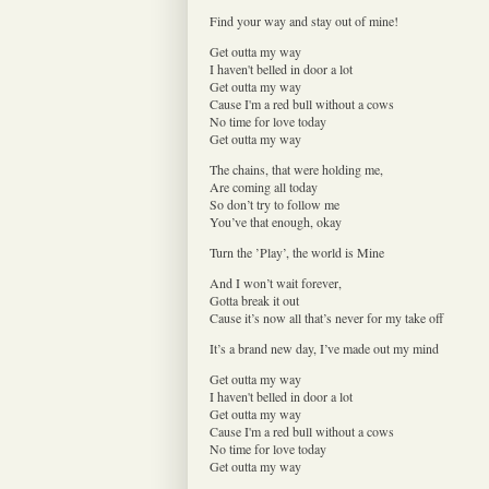
Find your way and stay out of mine!
Get outta my way
I haven't belled in door a lot
Get outta my way
Cause I'm a red bull without a cows
No time for love today
Get outta my way
The chains, that were holding me,
Are coming all today
So don’t try to follow me
You’ve that enough, okay
Turn the ’Play’, the world is Mine
And I won’t wait forever,
Gotta break it out
Cause it’s now all that’s never for my take off
It’s a brand new day, I’ve made out my mind
Get outta my way
I haven't belled in door a lot
Get outta my way
Cause I'm a red bull without a cows
No time for love today
Get outta my way