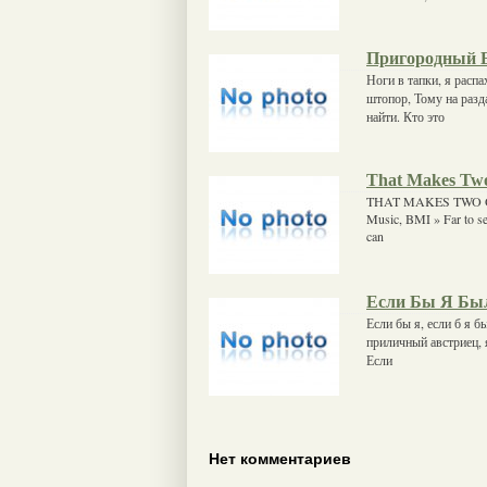
Пригородный 
Ноги в тапки, я распа
штопор, Тому на разда
найти. Кто это
That Makes Tw
THAT MAKES TWO OF 
Music, BMI » Far to se
can
Если Бы Я Бы
Если бы я, если б я б
приличный австриец, я
Если
Нет комментариев