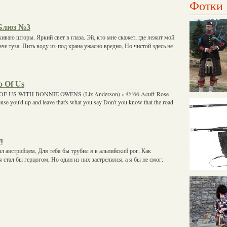
Фотки
Блюз №3
хиваю шторы. Яркий свет в глаза. Эй, кто мне скажет, где лежит мой
че туза. Пить воду из-под крана ужасно вредно, Но чистой здесь не
o Of Us
US WITH BONNIE OWENS (Liz Anderson) « © '66 Acuff-Rose
nse you'd up and leave that's what you say Don't you know that the road
л
ыл австрийцем, Для тебя бы трубил я в альпийский рог, Как
 стал бы герцогом, Но один из них застрелился, а я бы не смог.