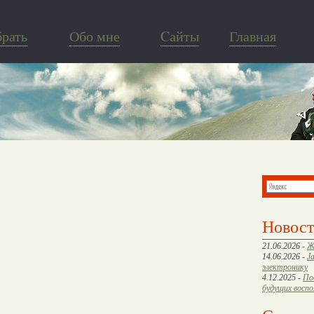
брать
Обо мне
Cайты
Главная
Новос
21.06.2026 -
Ж
14.06.2026 -
J
электронику
4.12.2025 -
По
будущих восп