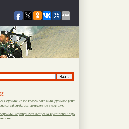
ти
еня Русских: голос нового поколения русского рэпа
amaica Suk Spektrum: погружение в мрачную
дарочный сертификат в студию звукозаписи: звук
оминаний