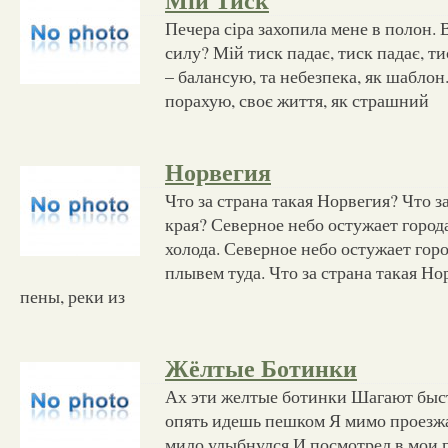
Мій Тиск
Печера сіра захопила мене в полон. 
силу? Мій тиск падає, тиск падає, т
– балансую, та небезпека, як шаблон
порахую, своє життя, як страшний
Норвегия
Что за страна такая Норвегия? Что з
края? Северное небо остужает город
холода. Северное небо остужает гор
плывем туда. Что за страна такая Н
пены, реки из
Жёлтые Ботинки
Ах эти желтые ботинки Шагают быст
опять идешь пешком Я мимо проезжа
мило улыбнулся И посмотрел в мои 