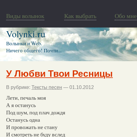
Виды волынок
Как выбрать
Обо мне
Volynki.ru
Волынки и Web.
Ничего общего! Почти...
У Любви Твои Ресницы
В рубрике:
Тексты песен
— 01.10.2012
Лети, печаль моя
А я останусь
Под шум, под плач дождя
Останусь одна
И провожать не стану
И смотреть не буду вслед