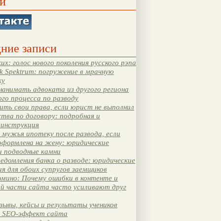
и
ние записи
их: голос нового поколения русского рэпа
k Spektrum: погружение в мрачную
ку
нанимать адвоката из другого региона
ого процесса по разводу
ть свои права, если юрист не выполнил
тва по договору: подробная и
 инструкция
мужья ипотеку после развода, если
оформлена на жену: юридические
и подводные камни
едомления банка о разводе: юридические
я для обоих супругов заемщиков
мино: Почему ошибки в контенте и
ой части сайта часто усиливают друг
зывы, кейсы и результаты учеников
 SEO-эффект сайта