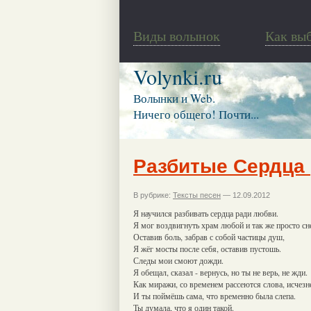
Виды волынок
Как вы
Volynki.ru
Волынки и Web.
Ничего общего! Почти...
Разбитые Сердца (
В рубрике:
Тексты песен
— 12.09.2012
Я научился разбивать сердца ради любви.
Я мог воздвигнуть храм любой и так же просто сне
Оставив боль, забрав с собой частицы душ,
Я жёг мосты после себя, оставив пустошь.
Следы мои смоют дожди.
Я обещал, сказал - вернусь, но ты не верь, не жди.
Как миражи, со временем рассеются слова, исчезне
И ты поймёшь сама, что временно была слепа.
Ты думала, что я один такой.