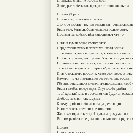
И ляжешь спать, не погасив свет.
Я подарил тебе закат, превратив твою жизнь в ад, з
Припев (2 раза):
Принципы, слова твои пустые.
Это игра любви - то, что делали вы - были иллюзи
Была вера, была любовь, остались только фото,
Ностальгия, слёзы о нём напоминают что-то.
Пыль и туман дорог слепят глаза.
Перед тобой тупик и повернуть назад нельзя.
Ты помнишь, как он взял тебя, каким он нежным 
Он был горячим, как вулкан. А дальше? Дальше о
Остановить не хватит сил, а мстить не хватит зла.
Ты пробуешь кричать: "Вернись", но ветер в клочь
И ты б могла его простить, через себя переступив.
Кажется - руку протяни, но разделяет вас обрыв.
Рёв навзрыд, лицо в слезах, трудно дышать, как б
Были вдвоём, теперь одна. Опустошён, разбит
Твой хрупкий мир и восстановлен будет он едва ли
Любовь не спит - она мертва.
К нему прибавь себя и снова раздели на два.
Непостоянство величин не твоя вина.
Жестокая игра, в которой правила придумал он.
Все, им разбитые сердца, он вспоминает перед сно
Припев:
Слова твои пустые.