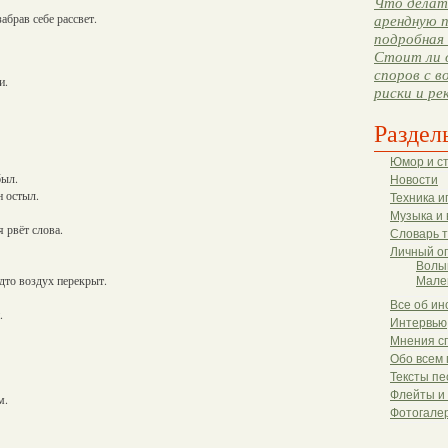
Что делать
абрав себе рассвет.
арендную п
подробная 
Стоит ли 
споров с в
и.
риски и ре
Раздел
Юмор и с
был.
Новости
н остыл.
Техника и
Музыка и 
я рвёт слова.
Словарь 
Личный о
Волы
удто воздух перекрыт.
Мале
Все об ин
.
Интервью
Мнения с
Обо всем 
Тексты пе
Флейты и
м.
Фотогале