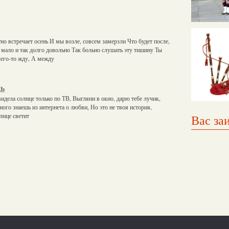
но встречает осень И мы возле, совсем замерзли Что будет после,
мало и так долго довольно Так больно слушать эту тишину Ты
чего-то жду, А между
нь
видела солнце только по ТВ, Выгляни в окно, дарю тебе лучик,
ного знаешь из интернета о любви, Но это не твоя история,
лнце светит
Вас за