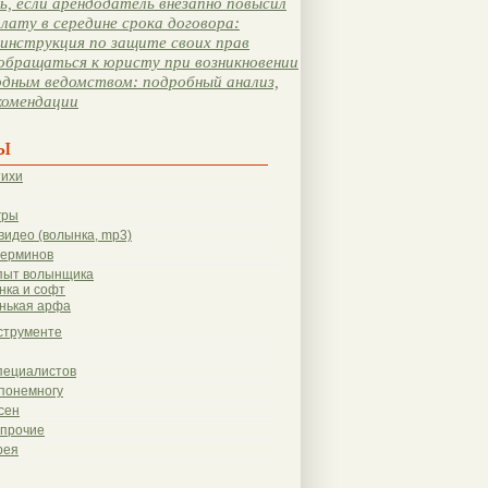
, если арендодатель внезапно повысил
лату в середине срока договора:
инструкция по защите своих прав
обращаться к юристу при возникновении
одным ведомством: подробный анализ,
комендации
ы
тихи
гры
видео (волынка, mp3)
терминов
пыт волынщика
нка и софт
нькая арфа
струменте
пециалистов
понемногу
сен
 прочие
рея