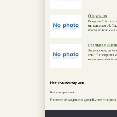
Отпускаю
Вечерний Арбат груст
мы понимаем оба Так 
просто молчишь, а я 
Реальная Жиз
Ласточка моя, ты же 
лови! Ты наверняка м
напрасные слёзы А со
Нет комментариев
Комментариев нет.
Извините, обсуждение на данный момент закрыто.