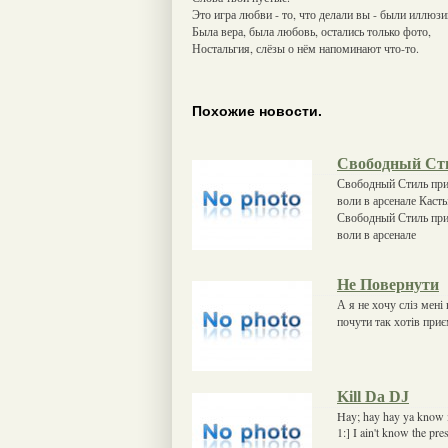
Это игра любви - то, что делали вы - были иллюзи
Была вера, была любовь, остались только фото,
Ностальгия, слёзы о нём напоминают что-то.
Похожие новости.
Свободный Ст
Свободный Стиль при
воли в арсенале Каст
Свободный Стиль при
воли в арсенале
Не Повернути
А я не хочу сліз мені 
почути так хотів приє
Kill Da DJ
Hay; hay hay ya kno
1:] I ain't know the pr