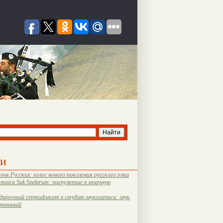
ти
еня Русских: голос нового поколения русского рэпа
amaica Suk Spektrum: погружение в мрачную
дарочный сертификат в студию звукозаписи: звук
оминаний