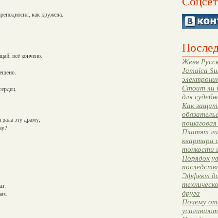
Соцсет
преподносил, как кружева.
Послед
щай, всё кончено.
Женя Русск
Jamaica Su
решено.
электрони
Стоит ли 
сердец.
для судебн
Как защити
обязательс
грала эту драму,
пошаговая
ну?
Платят ли 
квартира 
тонкости 
Порядок ув
последстви
Эффект до
техническ
аз.
друга
аз.
Почему от
усиливают