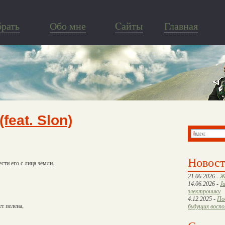
брать
Обо мне
Cайты
Главная
feat. Slon)
Новос
сти его с лица земли.
21.06.2026 -
Ж
14.06.2026 -
J
электронику
4.12.2025 -
По
т пелена,
будущих восп