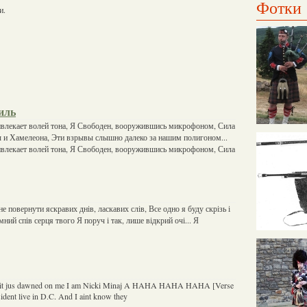
Фотки
и.
иль
влекает волей тона, Я Свободен, вооружившись микрофоном, Сила
ы и Хамелеона, Эти взрывы слышно далеко за нашим полигоном...
влекает волей тона, Я Свободен, вооружившись микрофоном, Сила
не повернути яскравих днів, ласкавих слів, Все одно я буду скрізь і
мний спів серця твого Я поруч і так, лише відкрий очі... Я
w it jus dawned on me I am Nicki Minaj A HAHA HAHA HAHA [Verse
esident live in D.C. And I aint know they