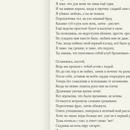
Я знал, что для меня ты лишь ещё одна.
И ты наивно верила, когда я паутину сладкой лжи 
Я убивал любовь, а ты не поняла.
Переплетенье тел, на ухо нежный бред.
Касанье губ и рук всю ночь, затем - рассвет.
Ещё неделю простоит букет и вылетит в окно.
Ты позвонишь, но недоступен абонент, прости, про
Не суждено нам вместе быть, любить мне не дано.
Уже, когда поймал твой первый взгляд, всё было 
Я знаю, так грешно, я знаю, что подлец.
Ты знаешь, что пополнила собой клуб брошенных 
Остановись, постой,
Ведь мы прошли с тобой огонь с водой.
Но до сих пор я не пойму, зачем и почему ты разы
После себя, оставив на моём сердце очередную ра
Теперь без сожаления я вспоминаю те мгновения,
Когда ты нежно ложила руки мне на плечи.
Душевные увечья время лечит.
Все перемены, что были прежними, не вечны.
Останутся нетронуты словами грешными.
Пересеченье фраз, затем обманута.
Опять утешившись, поверила в нелепый мой расск
Хотя ты знала: веры больше нет, уже не в первый р
Тушь потекла с глаз, в ответ снова "нет".
Скуришь на ночь пару сигарет,