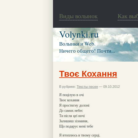
Виды волынок
Как вы
Volynki.ru
Волынки и Web.
Ничего общего! Почти...
Твоє Кохання
В рубрике:
Тексты песен
— 09.10.2012
Я поцілую в очі
Твоє кохання
Я простягну долоні
До самих небес
Ти після цеї ночі
Залишиш зізнання,
Що подарує мені тебе
Я втоплюсь в твому серці,