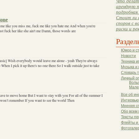
Что делать
арендную п
подробная 
Стоит ли 
lone
споров с в
s me like you miss me, fuck me like you hate me And when you're
риски и ре
st fuck her like she ain't me Damn, those words are
Раздел
Юмор и с
Новости
usic] Wish everybody would leave me alone - yeah They're always
Техника и
 When I pick it up there's no one there So I walk outside just to take
Музыка и 
Словарь 
Личный о
Волы
Мале
Все об ин
have to move home But I want to stay with you For all of the summer I
won’t remember If you want to see the world Then
Интервью
Мнения с
Обо всем 
Тексты пе
Флейты и
Фотогале