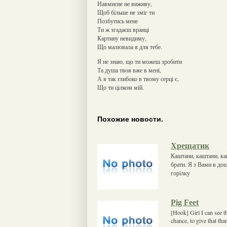
Навмисне не виживу,
Щоб більше не зміг ти
Позбутись мене
Ти ж згадаєш вранці
Картину невидиму,
Що малювала я для тебе.
Я не знаю, що ти можеш зробити
Та душа твоя вже в мені,
А я так глибоко в твому серці є,
Що ти цілком мій.
Похожие новости.
Хрещатик
Каштани, каштани, каш
брати. Я з Вами в дощ
горілку
Pig Feet
[Hook] Girl I can see t
chance, to give that th