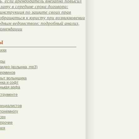
, если арендодатель внезапно повысил
лату в середине срока договора:
инструкция по защите своих прав
обращаться к юристу при возникновении
одным ведомством: подробный анализ,
комендации
ы
тихи
гры
видео (волынка, mp3)
терминов
пыт волынщика
нка и софт
нькая арфа
струменте
пециалистов
понемногу
сен
 прочие
рея