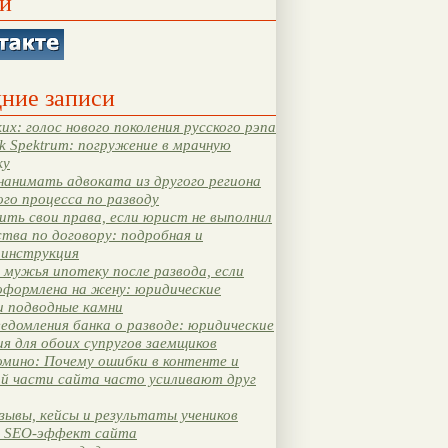
и
ние записи
их: голос нового поколения русского рэпа
k Spektrum: погружение в мрачную
ку
нанимать адвоката из другого региона
ого процесса по разводу
ть свои права, если юрист не выполнил
тва по договору: подробная и
 инструкция
мужья ипотеку после развода, если
оформлена на жену: юридические
и подводные камни
едомления банка о разводе: юридические
я для обоих супругов заемщиков
мино: Почему ошибки в контенте и
ой части сайта часто усиливают друг
зывы, кейсы и результаты учеников
 SEO-эффект сайта