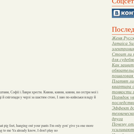
Соцсет
Послед
Женя Русск
Jamaica Su
электрони
Стоит ли 
для судебн
Как защити
обязательс
пошаговая
Платят ли 
квартира 
тонкости 
тани, Софії і Лаври хрести. Кияни, кияни, кияни, ви сестри мої і
і й снігопади у черзі за шастям стою, І лаю по-київськи владу й
Порядок ув
последстви
Эффект до
техническ
друга
Почему от
hat pig feet, hanging out your pants I'm only gon' give ya one more
усиливают
ang to me Ya already know, I don't play no