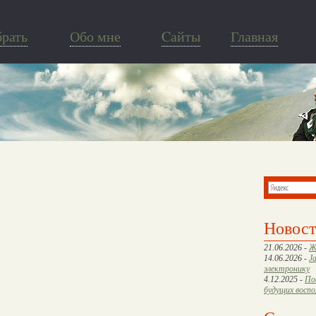
брать
Обо мне
Cайты
Главная
Новос
21.06.2026 -
Ж
14.06.2026 -
J
электронику
4.12.2025 -
По
будущих восп