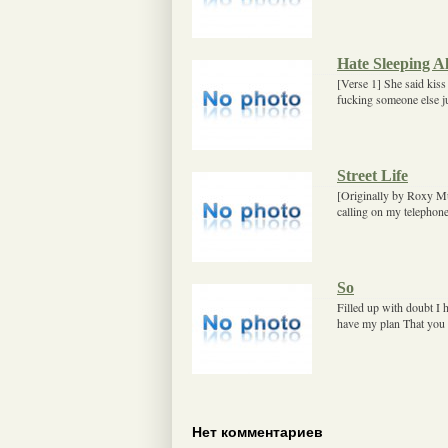
Hate Sleeping A
[Verse 1] She said kis
fucking someone else ju
Street Life
[Originally by Roxy M
calling on my telephone
So
Filled up with doubt I 
have my plan That you 
Нет комментариев