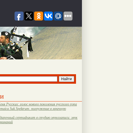
ти
еня Русских: голос нового поколения русского рэпа
amaica Suk Spektrum: погружение в мрачную
дарочный сертификат в студию звукозаписи: звук
оминаний