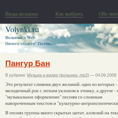
Виды волынок
Как выбрать
Обо мне
Volynki.ru
Волынки и Web.
Ничего общего! Почти...
Пангур Бан
В рубрике:
Музыка и видео (волынка, mp3)
— 04.09.2008
Это результат слияния двух желаний, одно из которых -
мелодичный рок с легким уклоном в этнику, а другое -
"музыкальное оформление" песням со сложным
навороченным текстом и "культурно-антропологическ
В песнях группы много скрытых цитат, аллюзий на тек