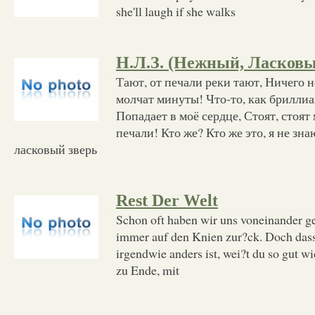
she'll laugh if she walks
Н.Л.З. (Нежный, Ласковы
Тают, от печали реки тают, Ничего н
молчат минуты! Что-то, как брилли
Попадает в моё сердце, Стоят, стоят
печали! Кто же? Кто же это, я не зна
ласковый зверь
Rest Der Welt
Schon oft haben wir uns voneinander g
immer auf den Knien zur?ck. Doch dass
irgendwie anders ist, wei?t du so gut wi
zu Ende, mit