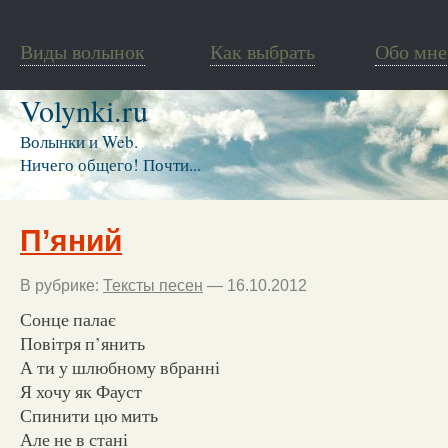
Виды волынок
Как выбрать
Обо мне
Volynki.ru
Волынки и Web.
Ничего общего! Почти...
П’яний
В рубрике:
Тексты песен
— 16.10.2012
Сонце палає
Повітря п’янить
А ти у шлюбному вбранні
Я хочу як Фауст
Спинити цю мить
Але не в стані