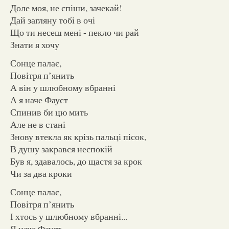
Доле моя, не спіши, зачекай!
Дай загляну тобі в очі
Що ти несеш мені - пекло чи рай
Знати я хочу
Сонце палає,
Повітря п’янить
А він у шлюбному вбранні
А я наче Фауст
Спинив би цю мить
Але не в стані
Знову втекла як крізь пальці пісок,
В душу закрався неспокій
Був я, здавалось, до щастя за крок
Чи за два кроки
Сонце палає,
Повітря п’янить
І хтось у шлюбному вбранні...
Я наче Фауст