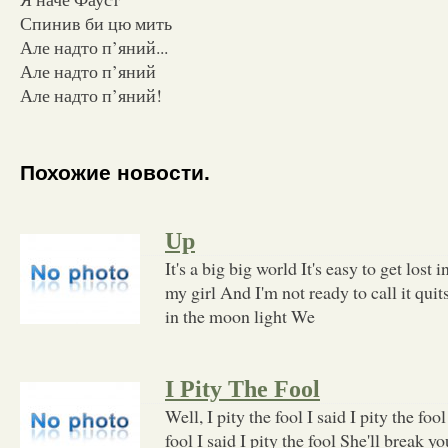
Спинив би цю мить
Але надто п’яний...
Але надто п’яний
Але надто п’яний!
Похожие новости.
Up
It's a big big world It's easy to get lost
my girl And I'm not ready to call it qu
in the moon light We
I Pity The Fool
Well, I pity the fool I said I pity the fo
fool I said I pity the fool She'll break 