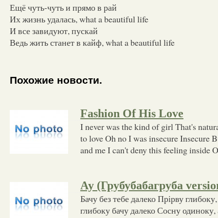
Ещё чуть-чуть и прямо в рай
Их жизнь удалась, what a beautiful life
И все завидуют, пускай
Ведь жить станет в кайф, what a beautiful life
Похожие новости.
Fashion Of His Love
I never was the kind of girl That's natu
to love Oh no I was insecure Insecure 
and me I can't deny this feeling inside 
Ау (Грубубабагруба versio
Бачу без тебе далеко Прірву глибоку
глибоку бачу далеко Сосну одиноку,