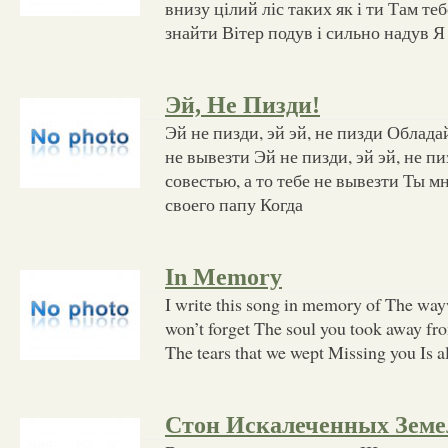
внизу цілий ліс таких як і ти Там теб
знайти Вітер подув і сильно надув Я
Эй, Не Пизди!
Эй не пизди, эй эй, не пизди Обладай
не вывезти Эй не пизди, эй эй, не п
совестью, а то тебе не вывезти Ты м
своего папу Когда
In Memory
I write this song in memory of The wa
won’t forget The soul you took away fro
The tears that we wept Missing you Is al
Стон Искалеченных Зем