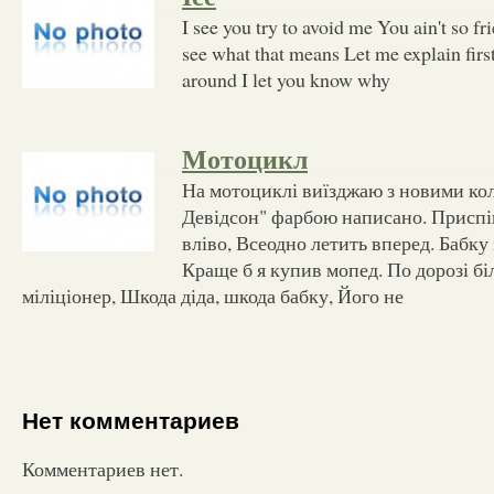
I see you try to avoid me You ain't so fr
see what that means Let me explain firs
around I let you know why
Мотоцикл
На мотоциклі виїзджаю з новими кол
Девідсон" фарбою написано. Приспі
вліво, Всеодно летить вперед. Бабку 
Краще б я купив мопед. По дорозі бі
міліціонер, Шкода діда, шкода бабку, Його не
Нет комментариев
Комментариев нет.