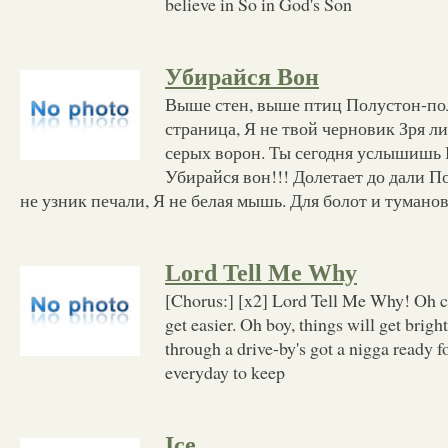
believe in So in God's Son
Убирайся Вон
Выше стен, выше птиц Полустон-пол
страница, Я не твой черновик Зря л
серых ворон. Ты сегодня услышишь
Убирайся вон!!! Долетает до дали 
не узник печали, Я не белая мышь. Для болот и тумано
Lord Tell Me Why
[Chorus:] [x2] Lord Tell Me Why! Oh ch
get easier. Oh boy, things will get bright
through a drive-by's got a nigga ready 
everyday to keep
Ice