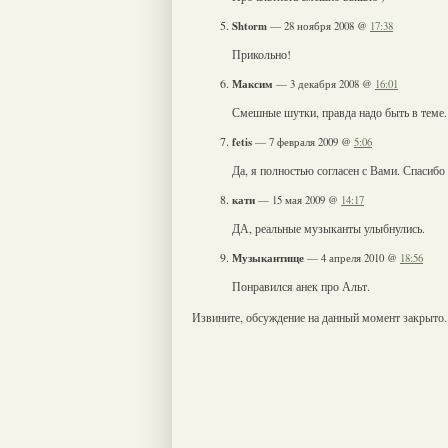
Shtorm
— 28 ноября 2008 @
17:38
Прикольно!
Максим
— 3 декабря 2008 @
16:01
Смешные шутки, правда надо быть в теме.
fetis
— 7 февраля 2009 @
5:06
Да, я полностью согласен с Вами. Спасибо 
кати
— 15 мая 2009 @
14:17
ДА, реальные музыканты улыбнулись.
Музыкантище
— 4 апреля 2010 @
18:56
Понравился анек про Альт.
Извините, обсуждение на данный момент закрыто.