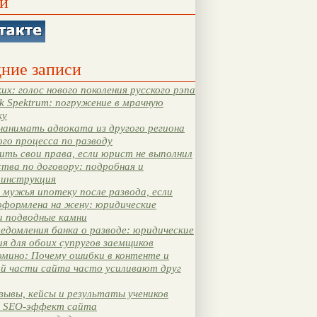
и
ние записи
их: голос нового поколения русского рэпа
k Spektrum: погружение в мрачную
ку
нанимать адвоката из другого региона
ого процесса по разводу
ть свои права, если юрист не выполнил
тва по договору: подробная и
 инструкция
мужья ипотеку после развода, если
оформлена на жену: юридические
и подводные камни
едомления банка о разводе: юридические
я для обоих супругов заемщиков
мино: Почему ошибки в контенте и
ой части сайта часто усиливают друг
зывы, кейсы и результаты учеников
 SEO-эффект сайта