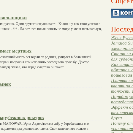
Соцсет
е волынщики
х руских. Один другого спрашивает: - Колян, ну как твои успехи в
Послед
никак! -??? - Да вот, все никак понять не могу: у меня пять пальцев,
Женя Русск
Jamaica Su
электрони
имает мертвых
Стоит ли 
роживший много лет вдали от родины, умирает в больничной
для судебн
ктора и попросил его исполнить последнюю просьбу. Доктор
Как защити
ландец сказал, что перед смертью он хочет
обязательс
пошаговая
Платят ли 
лынок
квартира 
тонкости 
Порядок ув
последстви
Эффект до
техническ
зарубежных рокеров
друга
Почему от
ов MANOWAR, Эрик Адамс(вокал) спёр у барабанщика его
х подложил два резиновых члена. Скот заметил это только в
усиливают