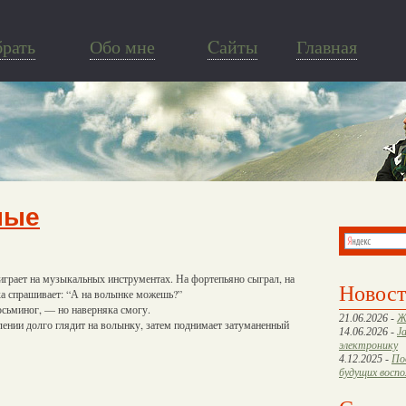
брать
Обо мне
Cайты
Главная
ные
играет на музыкальных инструментах. На фортепьяно сыграл, на
Новос
рка спрашивает: “А на волынке можешь?”
осьминог, — но наверняка смогу.
21.06.2026 -
Ж
ении долго глядит на волынку, затем поднимает затуманенный
14.06.2026 -
J
электронику
4.12.2025 -
По
будущих восп