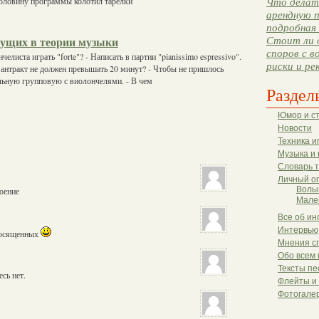
половину программы колотил тарелки
Что делать
арендную п
подробная 
Стоит ли 
ущих в теории музыки
споров с в
челиста играть "forte"? - Написать в партии "pianissimo espressivo".
риски и ре
 антракт не должен превышать 20 минут? - Чтобы не пришлось
льную групповую с виолончелями. - В чем
Раздел
Юмор и с
Новости
Техника и
Музыка и 
Словарь 
Личный о
Волы
роение
Мале
Все об ин
Интервью
 посященных
Мнения с
Обо всем 
Тексты пе
сь нет.
Флейты и
Фотогале