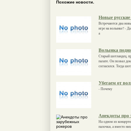
Похожие новости.
Новые русски
Встречаются два новы
игре на волынке? - Да 
а
Волынка подн
Старый шотландец, п
палате. Он позвал до
согласился. Тогда шот
Убегаем от во
- Почему
Анекдоты про 
На одном из концерт
палочки, а вместо ни