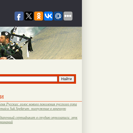
ти
еня Русских: голос нового поколения русского рэпа
amaica Suk Spektrum: погружение в мрачную
дарочный сертификат в студию звукозаписи: звук
оминаний