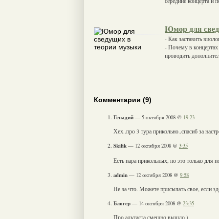
середине концерта и 
Юмор для свед
- Как заставить виолон
- Почему в концертах
проводить дополните
Комментарии (9)
Генадий
— 5 октября 2008 @
19:23
Хех..про 3 тура прикольно..спасиб за наст
Skifik
— 12 октября 2008 @
3:35
Есть пара прикольных, но это только для
admin
— 12 октября 2008 @
9:58
Не за что. Можете присылать свое, если зде
Блогер
— 14 октября 2008 @
23:35
Про альтиста смешно вышло )