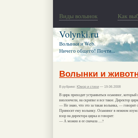
Виды волынок
Как вы
Volynki.ru
Волынки и Web.
Ничего общего! Почти...
Волынки и живот
В рубрике:
Юмор и стихи
— 19.06.2008
В цирк приходит устраиваться осьминог, который 
виолончели, на скрипке и все такое. Директор ци
— Не знаю, что это за такая волынка, — говорит 
Приносят ему волынку. Осьминог в нежном изумл
взор на директора цирка и говорит:
— А можно я ее сначала ....?