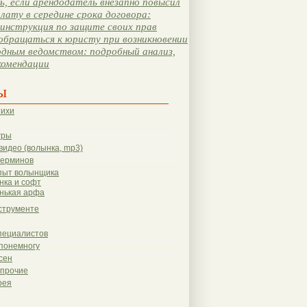
, если арендодатель внезапно повысил
лату в середине срока договора:
инструкция по защите своих прав
обращаться к юристу при возникновении
одным ведомством: подробный анализ,
комендации
ы
тихи
гры
видео (волынка, mp3)
терминов
пыт волынщика
нка и софт
нькая арфа
струменте
пециалистов
понемногу
сен
 прочие
рея