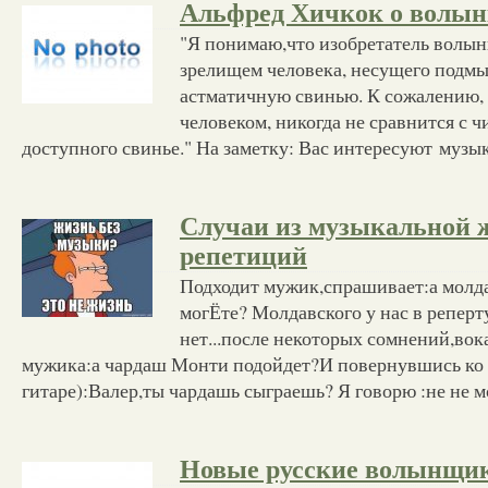
Альфред Хичкок о волын
"Я понимаю,что изобретатель волы
зрелищем человека, несущего подм
астматичную свинью. К сожалению,
человеком, никогда не сравнится с ч
доступного свинье." На заметку: Вас интересуют музы
Случаи из музыкальной 
репетиций
Подходит мужик,спрашивает:а молда
могЁте? Молдавского у нас в реперт
нет...после некоторых сомнений,во
мужика:а чардаш Монти подойдет?И повернувшись ко 
гитаре):Валер,ты чардашь сыграешь? Я говорю :не не м
Новые русские волынщи