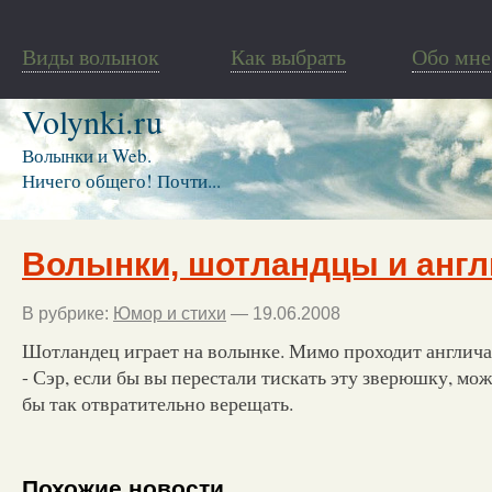
Виды волынок
Как выбрать
Обо мне
Volynki.ru
Волынки и Web.
Ничего общего! Почти...
Волынки, шотландцы и англ
В рубрике:
Юмор и стихи
— 19.06.2008
Шотландец играет на волынке. Мимо проходит англич
- Сэр, если бы вы перестали тискать эту зверюшку, мож
бы так отвратительно верещать.
Похожие новости.