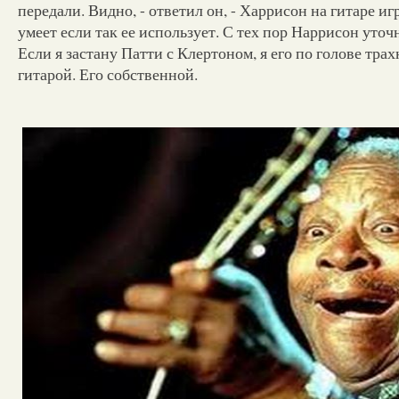
передали. Видно, - ответил он, - Харрисон на гитаре иг
умеет если так ее использует. С тех пор Наррисон уточн
Если я застану Патти с Клертоном, я его по голове трах
гитарой. Его собственной.