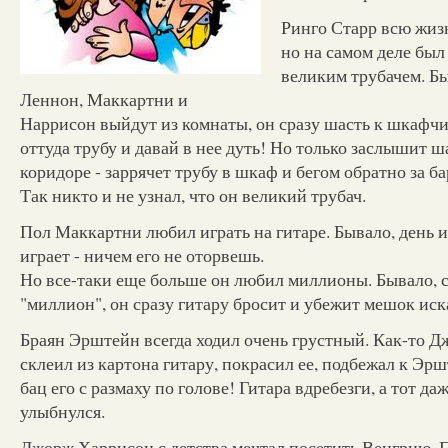
Ринго Старр всю жизн
но на самом деле был
великим трубачем. Бы
Леннон, Маккартни и
Наррисон выйдут из комнаты, он сразу шасть к шкафчи
оттуда трубу и давай в нее дуть! Но только заслышит ш
коридоре - заррячет трубу в шкаф и бегом обратно за б
Так никто и не узнал, что он великий трубач.
Пол Маккартни любил играть на гитаре. Бывало, день и
играет - ничем его не оторвешь.
Но все-таки еще больше он любил миллионы. Бывало, 
"миллион", он сразу гитару бросит и убежит мешок иск
Браян Эрштейн всегда ходил очень грустный. Как-то 
склеил из картона гитару, покрасил ее, подбежал к Эр
бац его с размаху по голове! Гитара вдребезги, а тот да
улыбнулся.
Джорж Харрисон с детства мечтал посетить Венгрию. 