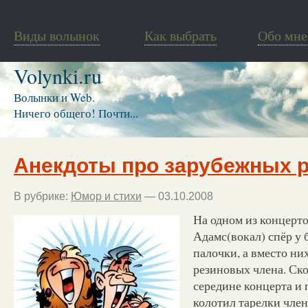
Виды волынок
Как выбрать
Обо мне
Volynki.ru
Волынки и Web.
Ничего общего! Почти...
Анекдоты про зарубежных 
В рубрике:
Юмор и стихи
— 03.10.2008
На одном из концер
Адамс(вокал) спёр у 
палочки, а вместо ни
резиновых члена. Ско
середине концерта и
колотил тарелки член