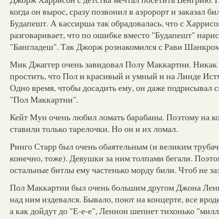
когда он вырос, сразу позвонил в аэророрт и заказал би
Будапешт. А кассирша так обрадовалась, что с Харрис
разговаривает, что по ошибке вместо "Будапешт" нари
"Бангладеш". Так Джорж рознакомился с Рави Шанкром
Мик Джаггер очень завидовал Полу Маккартни. Никак 
простить, что Пол и красивый и умный и на Линде Ист
Одно время, чтобы досадить ему, он даже подрисывал 
"Пол Маккартни".
Кейт Мун очень любил ломать барабаны. Поэтому на к
ставили только тарелочки. Но он и их ломал.
Ринго Старр был очень обаятельным (и великим трубач
конечно, тоже). Девушки за ним толпами бегали. Поэт
остальные битлы ему частенько морду били. Чтоб не за
Пол Маккартни был очень большим другом Джона Ленн
над ним издевался. Бывало, поют на концерте, все врод
а как дойдут до "Е-е-е", Леннон шепнет тихонько "милл