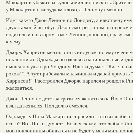
Маккартни убежит за кулисы миллион искать. Зрители 
у Маккартни с желудком плохо, а Леннону смешно.
Идет как-то Джон Леннон по Лондону, а навстречу ему
двухэтажный автобус. Джон смотрит, а там на первом 
водитель и на втором тоже. Леннон, конечно, сразу сме
к чему.
Джорж Харрисон мечтал стать индусом, но ему очень 
поклонники. Однажды он оделся в национальные инди
вышел погулять ро Лондону. Идет и думает "Как я на и
рохож!". А тут прибежали мальчишки и давай кричать 
Харрисон!". Расстроился Джорж, нарился и рошел к Ри
жаловаться.
Джон Леннон с детства грозился жениться на Йоко Он
взял да женился. Пол долго смеялся.
Однажды у Пола Маккартни спросили - что вы любите
всего? Вот Пол и думает: "Если я скажу, что люблю Ли
мои поклонницы обидятся и не будет у меня миллионов.