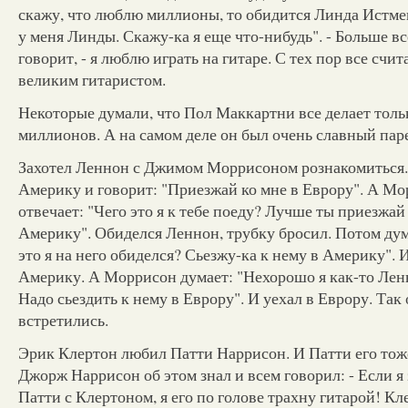
скажу, что люблю миллионы, то обидится Линда Истмен
у меня Линды. Скажу-ка я еще что-нибудь". - Больше все
говорит, - я люблю играть на гитаре. С тех пор все счи
великим гитаристом.
Некоторые думали, что Пол Маккартни все делает толь
миллионов. А на самом деле он был очень славный пар
Захотел Леннон с Джимом Моррисоном рознакомиться.
Америку и говорит: "Приезжай ко мне в Еврору". А М
отвечает: "Чего это я к тебе поеду? Лучше ты приезжай
Америку". Обиделся Леннон, трубку бросил. Потом дум
это я на него обиделся? Сьезжу-ка к нему в Америку". И
Америку. А Моррисон думает: "Нехорошо я как-то Лен
Надо сьездить к нему в Еврору". И уехал в Еврору. Так 
встретились.
Эрик Клертон любил Патти Наррисон. И Патти его тож
Джорж Наррисон об этом знал и всем говорил: - Если я
Патти с Клертоном, я его по голове трахну гитарой! Кл