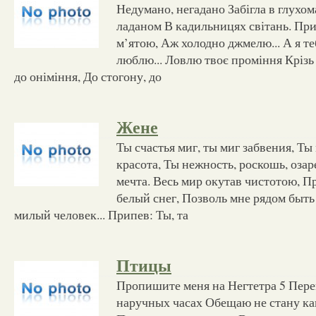
Недумано, негадано Забігла в глухом
ладаном В кадильницях світань. При
м’ятою, Аж холодно джмелю... А я тебе
люблю... Ловлю твоє проміння Крізь
до оніміння, До стогону, до
Жене
Ты счастья миг, ты миг забвения, Ты
красота, Ты нежность, роскошь, оза
мечта. Весь мир окутав чистотою, П
белый снег, Позволь мне рядом быть
милый человек... Припев: Ты, та
Птицы
Пропишите меня на Негтетра 5 Пер
наручных часах Обещаю не стану к