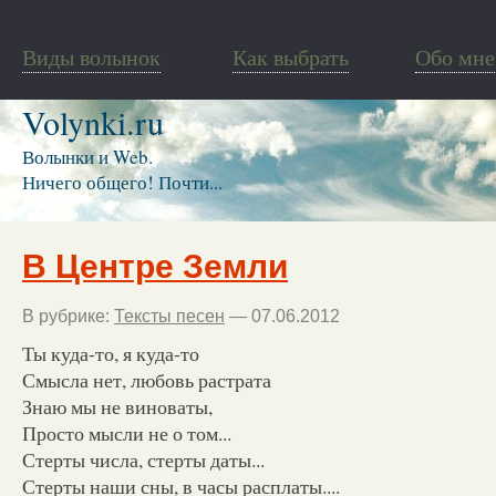
Виды волынок
Как выбрать
Обо мне
Volynki.ru
Волынки и Web.
Ничего общего! Почти...
В Центре Земли
В рубрике:
Тексты песен
— 07.06.2012
Ты куда-то, я куда-то
Смысла нет, любовь растрата
Знаю мы не виноваты,
Просто мысли не о том...
Стерты числа, стерты даты...
Стерты наши сны, в часы расплаты....