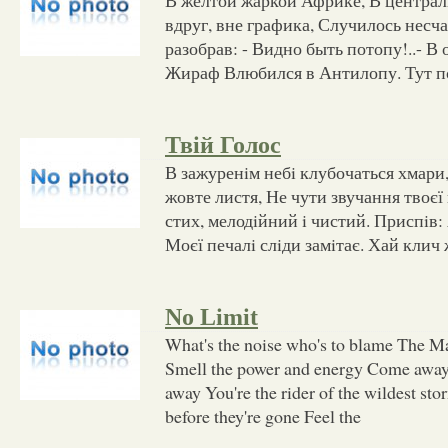
вдруг, вне графика, Случилось несча
разобрав: - Видно быть потопу!..- В
Жираф Влюбился в Антилопу. Тут п
Твій Голос
В зажуренiм небi клубочаться хмари,
жовте листя, Не чути звучання твоєї г
стих, мелодiйний i чистий. Приспiв: 
Моєї печалi слiди замiтає. Хай клич
No Limit
What's the noise who's to blame The M
Smell the power and energy Come awa
away You're the rider of the wildest st
before they're gone Feel the