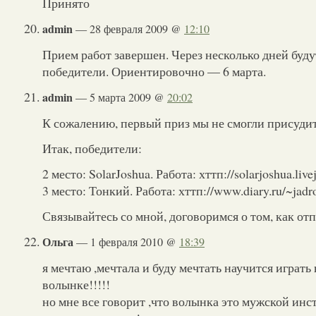
Принято
admin
— 28 февраля 2009 @
12:10
Прием работ завершен. Через несколько дней буд
победители. Ориентировочно — 6 марта.
admin
— 5 марта 2009 @
20:02
К сожалению, первый приз мы не смогли присуд
Итак, победители:
2 место: SolarJoshua. Работа: хттп://solarjoshua.liv
3 место: Тонкий. Работа: хттп://www.diary.ru/~jad
Связывайтесь со мной, договоримся о том, как от
Ольга
— 1 февраля 2010 @
18:39
я мечтаю ,мечтала и буду мечтать научится играть 
волынке!!!!!
но мне все говорит ,что волынка это мужской инс