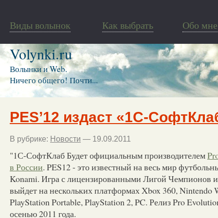
Виды волынок
Как выбрать
Обо мне
Volynki.ru
Волынки и Web.
Ничего общего! Почти...
PES’12 издаст «1С-СофтКла
В рубрике:
Новости
— 19.09.2011
"1С-СофтКлаб Будет официальным
производителем
Pr
в России
. PES12 - это известный на весь мир футбольн
Konami. Игра с лицензированными Лигой Чемпионов 
выйдет на нескольких платформах Xbox 360, Nintendo Wii
PlayStation Portable, PlayStation 2, PC. Релиз Pro Evoluti
осенью 2011 года.