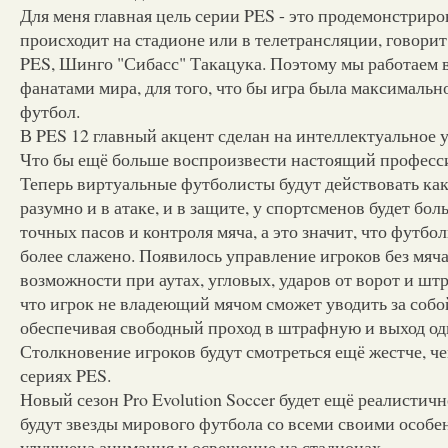
Для меня главная цель серии PES - это продемонстриров
происходит на стадионе или в телетрансляции, говорит
PES, Шинго "Сибасс" Такацука. Поэтому мы работаем 
фанатами мира, для того, что бы игра была максимальн
футбол.
В PES 12 главный акцент сделан на интеллектуальное 
Что бы ещё больше воспроизвести настоящий професс
Теперь виртуальные футболисты будут действовать ка
разумно и в атаке, и в защите, у спортсменов будет бо
точных пасов и контроля мяча, а это значит, что футбо
более слажено. Появилось управление игроков без мяча
возможности при аутах, угловых, ударов от ворот и шт
что игрок не владеющий мячом сможет уводить за собо
обеспечивая свободный проход в штрафную и выход оди
Столкновение игроков будут смотреться ещё жестче, 
сериях PES.
Новый сезон Pro Evolution Soccer будет ещё реалистичне
будут звезды мирового футбола со всеми своими особе
улучшена анимация и освещение на стадионах.