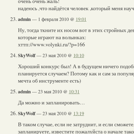
очень очень жаль!
надеюсь ,что найдётся человек ,который меня науч
admin
— 1 февраля 2010 @
19:01
Ну, тогда ткните их носом вот в этих стройных де
которые играют на волынках:
хттп://www.volynki.ru/?p=166
SkyWolf
— 23 мая 2010 @
10:10
Хороший конкурс был! А в будущем ничего подобн
планируется случаем? Потому как и сам за попул
мечта об инструменте есть)
admin
— 23 мая 2010 @
10:31
Да можно и запланировать…
SkyWolf
— 23 мая 2010 @
13:19
В таком случае, если не затруднит, и если сможете,
запланируете, известите пожалуйста о начале тако