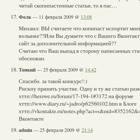
читай скопипастенные статьи, то я пас…
Фолк
— 11 февраля 2009 @
13:08
Михаил: ВЫ считаете что копипаст испортит мне
волынке??Или Вы думаете что с Вашего Вконтакт
сайт за дополнительной информацией??
Считаю что Ваш выпад в сторону написанных ста
обоснован.
Тонкий
— 25 февраля 2009 @
14:42
Спасибо. за такой конкурс!:)
Рискну принять участие. Одну и ту же статью разм
хттп://herewe.ru/forum/17-194-1#3172 на форуме
хттп://www.diary.ru/~jadro/p62560102.htm в Блоге
хттп://vkontakte.ru/notes.php?act=s&nid=8352162&
Вконтакте
admin
— 25 февраля 2009 @
21:14