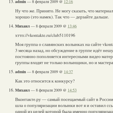
admin
— 8 февраля 2009 @
12:16
Ну что же. Принято. Не могу сказать, что матери
хорошо (это намек). Так что — дерзайте дальше.
Михаил
— 8 февраля 2009 @
13:46
хттп://vkontakte.ru/club5110196
Моя группа о славянских волынках на сайте vkonta
3 месяца назад, но обсуждение в группе идёт неш
постоянно пополняется интересными видео матер
группы входят не только волынщики, но и масте
admin
— 8 февраля 2009 @
14:37
Как это относится к конкурсу?
Михаил
— 8 февраля 2009 @
14:53
Вконтакте.ру — самый посещаемый сайт в России
шла о популяризации волынки вот я и оставил сс
одной из целей которой была именно популяризац