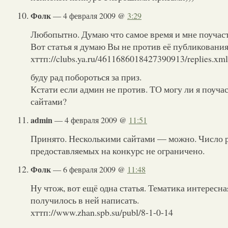
Фолк
— 4 февраля 2009 @
3:29
Любопытно. Думаю что самое время и мне поучаст
Вот статья я думаю Вы не против её публикования
хттп://clubs.ya.ru/4611686018427390913/replies.x
буду рад побороться за приз.
Кстати если админ не против. ТО могу ли я поуча
сайтами?
admin
— 4 февраля 2009 @
11:51
Принято. Несколькими сайтами — можно. Число р
предоставляемых на конкурс не ограничено.
Фолк
— 6 февраля 2009 @
11:48
Ну чтож, вот ещё одна статья. Тематика интересная
получилось в ней написать.
хттп://www.zhan.spb.su/publ/8-1-0-14