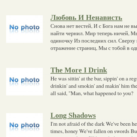
Любовь И Ненависть
Снова нет вестей, И с Бога нам не в
найти чернил. Мир теперь ничей, М
одиночку Из последних сил. Сверху 
отражение страниц, Мы с тобой в о
The More I Drink
He was sittin' at the bar, sippin' on a 
drinkin' and smokin' and makin' him the
all said, "Man, what happened to you?
Long Shadows
I'm not afraid of the dark We've been he
times, honey We've fallen on swords But