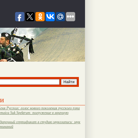
ти
еня Русских: голос нового поколения русского рэпа
amaica Suk Spektrum: погружение в мрачную
дарочный сертификат в студию звукозаписи: звук
оминаний