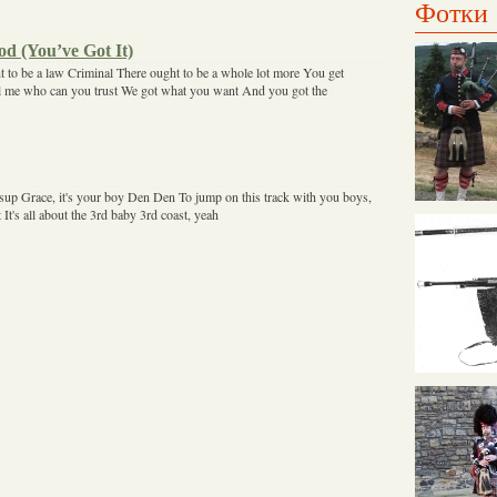
Фотки
od (You’ve Got It)
ht to be a law Criminal There ought to be a whole lot more You get
ll me who can you trust We got what you want And you got the
sup Grace, it's your boy Den Den To jump on this track with you boys,
It's all about the 3rd baby 3rd coast, yeah