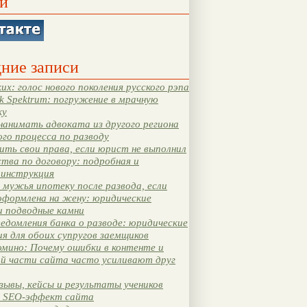
и
ние записи
их: голос нового поколения русского рэпа
k Spektrum: погружение в мрачную
ку
нанимать адвоката из другого региона
ого процесса по разводу
ть свои права, если юрист не выполнил
тва по договору: подробная и
 инструкция
мужья ипотеку после развода, если
оформлена на жену: юридические
и подводные камни
едомления банка о разводе: юридические
я для обоих супругов заемщиков
мино: Почему ошибки в контенте и
ой части сайта часто усиливают друг
зывы, кейсы и результаты учеников
 SEO-эффект сайта