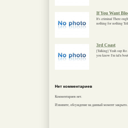
If You Want Blo
It's criminal There oug
nothing for nothing Te
3rd Coast
[Talking] Yeah sup Ro 
you know I'm tal'n bout 
Нет комментариев
Комментариев нет.
Извините, обсуждение на данный момент закрыто.