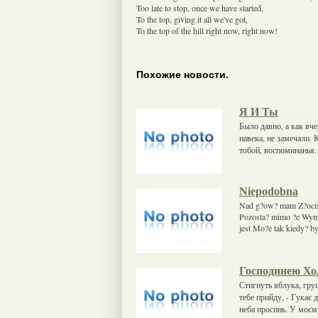
Too late to stop, once we have started,
To the top, giving it all we've got,
To the top of the hill right now, right now!
Похожие новости.
Я И Ты
Было давно, а как вч
навека, не замечали. 
тобой, воспоминанья.
Niepodobna
Nad g?ow? mam Z?ocist
Pozosta? mimo ?e Wymy
jest Mo?e tak kiedy? b
Господинею Хо
Стигнуть яблука, груш
тебе прийду, - Гукає 
неба просинь. У моєм