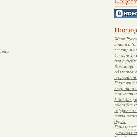
Соцсет
Послед
Женя Русск
Jamaica Su
электрони
r seen,
Стоит ли 
для судебн
Как защити
обязательс
пошаговая
Платят ли 
квартира 
тонкости 
Порядок ув
последстви
Эффект до
техническ
друга
Почему от
усиливают