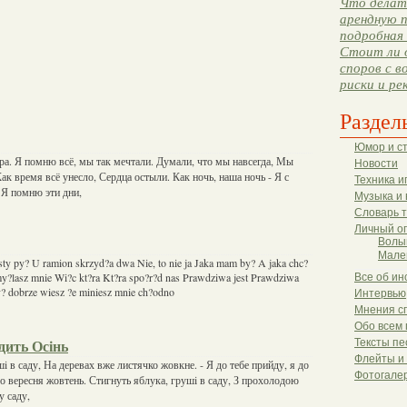
Что делать
арендную п
подробная 
Стоит ли 
споров с в
риски и ре
Раздел
Юмор и с
ера. Я помню всё, мы так мечтали. Думали, что мы навсегда, Мы
Новости
Как время всё унесло, Сердца остыли. Как ночь, наша ночь - Я с
Техника и
 Я помню эти дни,
Музыка и 
Словарь 
Личный о
Волы
Мале
y py? U ramion skrzyd?a dwa Nie, to nie ja Jaka mam by? A jaka chc?
?lasz mnie Wi?c kt?ra Kt?ra spo?r?d nas Prawdziwa jest Prawdziwa
Все об ин
y? dobrze wiesz ?e miniesz mnie ch?odno
Интервью
Мнения с
Обо всем 
Тексты пе
дить Осінь
Флейты и
i в саду, На деревах вже листячко жовкне. - Я до тебе прийду, я до
Фотогале
до вересня жовтень. Стигнуть яблука, грушi в саду, З прохолодою
у саду,