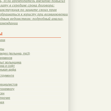
, если арендодатель внезапно повысил
лату в середине срока договора:
инструкция по защите своих прав
обращаться к юристу при возникновении
одным ведомством: подробный анализ,
комендации
ы
тихи
гры
видео (волынка, mp3)
терминов
пыт волынщика
нка и софт
нькая арфа
струменте
пециалистов
понемногу
сен
 прочие
рея