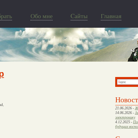
брать
Обо мне
Cайты
Главная
p
Новос
nd,
21.06.2026 -
Ж
14.06.2026 -
J
электронику
4.12.2025 -
По
будущих восп