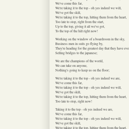
We've come this far,
We're taking it to the top - oh yes indeed we will,
We've got the skill,
We're taking it to the top, hitting them from the heart,
Too late to stop, right from the start,
Up to the top, giving it all we've got,
To the top of the hill right now!
Working on the window of a boardroom in the sky,
Business men in suits go flying by,
They're heading for the greatest day that they have eve
Selling bridges to the japanese;
We are the champions of the world,
We can take on anyone,
Nothing's going to keep us on the floor;
We're taking it to the top - oh yes indeed we are,
We've come this far,
We're taking it to the top - oh yes indeed we will,
We've got the skill,
We're taking it to the top, hitting them from the heart,
Too late to stop, right now!
Taking it to the top - oh yes indeed we are,
We've come this far,
We're taking it to the top - oh yes indeed we will,
We've got the skill,
We're taking it to the top, hitting them from the heart,