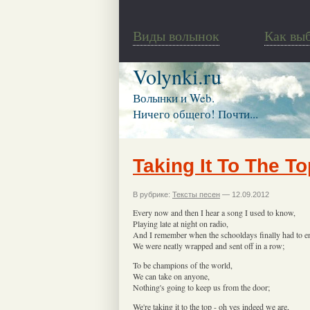
Виды волынок
Как вы
Volynki.ru
Волынки и Web.
Ничего общего! Почти...
Taking It To The To
В рубрике:
Тексты песен
— 12.09.2012
Every now and then I hear a song I used to know,
Playing late at night on radio,
And I remember when the schooldays finally had to e
We were neatly wrapped and sent off in a row;
To be champions of the world,
We can take on anyone,
Nothing's going to keep us from the door;
We're taking it to the top - oh yes indeed we are,