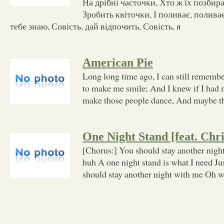
На дрібні часточки, Хто ж їх позбира
Зробить квіточки, І поливає, поливає.
тебе знаю, Совість, дай відпочить, Совість, я
American Pie
Long long time ago, I can still rememb
to make me smile; And I knew if I had 
make those people dance, And maybe t
One Night Stand [feat. Chr
[Chorus:] You should stay another nig
huh A one night stand is what I need J
should stay another night with me Oh 