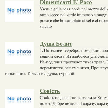
Dimenticarti E’ Poco
Vieni a galla nei ricordi nel mezzo del
ramo secco nel verde immenso a maggio
preso e che ho cambiato ci sei e ci res
salvato
Душа Болит
1. Потемнеет серебро, померкнет зо
вещи и слова. Из альбомов улыбнетс
Из-под плит проглянет тихая трава. 
перемелется, век сменится, Пронесут
горки вниз. Только ты, душа, суровой
Совість
Совість не дала І не дозволила Кинут
похоті Добре вимила, І одразу, одразу