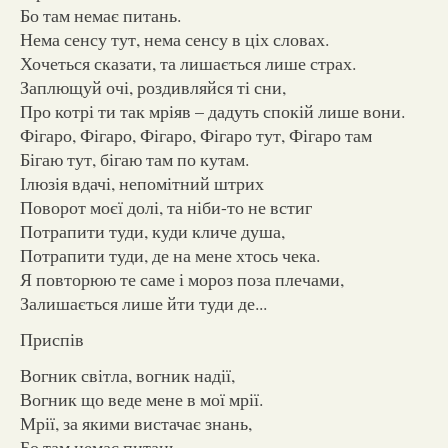
Бо там немає питань.
Нема сенсу тут, нема сенсу в ціх словах.
Хочеться сказати, та лишається лише страх.
Заплющуй очі, роздивляйся ті сни,
Про котрі ти так мріяв – дадуть спокій лише вони.
Фігаро, Фігаро, Фігаро, Фігаро тут, Фігаро там
Бігаю тут, бігаю там по кутам.
Ілюзія вдачі, непомітний штрих
Поворот моєї долі, та ніби-то не встиг
Потрапити туди, куди кличе душа,
Потрапити туди, де на мене хтось чека.
Я повторюю те саме і мороз поза плечами,
Залишається лише йти туди де...
Приспів
Вогник світла, вогник надії,
Вогник що веде мене в мої мрії.
Мрії, за якими вистачає знань,
Бо там немає питань.