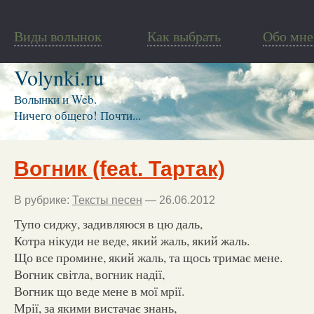
Виды волынок
Как выбрать
Обо мне
Volynki.ru
Волынки и Web.
Ничего общего! Почти...
Вогник (feat. Тартак)
В рубрике:
Тексты песен
— 26.06.2012
Тупо сиджу, задивляюся в цю даль,
Котра нікуди не веде, який жаль, який жаль.
Що все промине, який жаль, та щось тримає мене.
Вогник світла, вогник надії,
Вогник що веде мене в мої мрії.
Мрії, за якими вистачає знань,