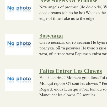
New Angels Of Promise
New angels of promise (do do do do) W
dead dreams (oh ho ho ho) We take the 
edge of time Take us to the edge
Зозулица
Ой то весілля, ой то весілля Не було
розлука. ой та розлука Не було з ким
тата, ой в того тата Гарная в квіта ха
Faites Entrer Les Clowns
Faut-il en rire ? Moment grandiose Toi 
Moi qui repose O? sont les clowns ? Peu
Regarde-nous L'un qui s'?bat loin du so
Manquent les clowns O? sont les