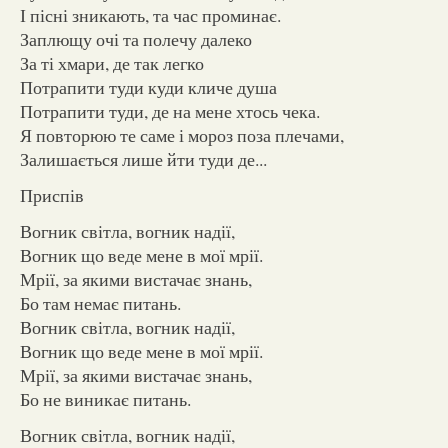
І пісні зникають, та час проминає.
Заплющу очі та полечу далеко
За ті хмари, де так легко
Потрапити туди куди кличе душа
Потрапити туди, де на мене хтось чека.
Я повторюю те саме і мороз поза плечами,
Залишається лише йти туди де...
Приспів
Вогник світла, вогник надії,
Вогник що веде мене в мої мрії.
Мрії, за якими вистачає знань,
Бо там немає питань.
Вогник світла, вогник надії,
Вогник що веде мене в мої мрії.
Мрії, за якими вистачає знань,
Бо не виникає питань.
Вогник світла, вогник надії,