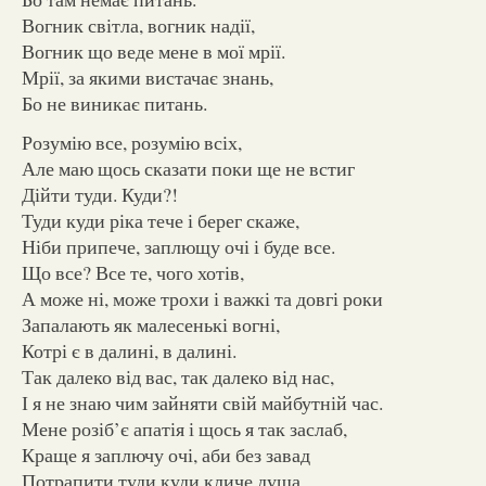
Вогник світла, вогник надії,
Вогник що веде мене в мої мрії.
Мрії, за якими вистачає знань,
Бо не виникає питань.
Розумію все, розумію всіх,
Але маю щось сказати поки ще не встиг
Дійти туди. Куди?!
Туди куди ріка тече і берег скаже,
Ніби припече, заплющу очі і буде все.
Що все? Все те, чого хотів,
А може ні, може трохи і важкі та довгі роки
Запалають як малесенькі вогні,
Котрі є в далині, в далині.
Так далеко від вас, так далеко від нас,
І я не знаю чим зайняти свій майбутній час.
Мене розіб’є апатія і щось я так заслаб,
Краще я заплючу очі, аби без завад
Потрапити туди куди кличе душа