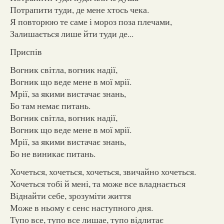
Потрапити туди, де мене хтось чека.
Я повторюю те саме і мороз поза плечами,
Залишається лише йти туди де...
Приспів
Вогник світла, вогник надії,
Вогник що веде мене в мої мрії.
Мрії, за якими вистачає знань,
Бо там немає питань.
Вогник світла, вогник надії,
Вогник що веде мене в мої мрії.
Мрії, за якими вистачає знань,
Бо не виникає питань.
Хочеться, хочеться, хочеться, звичайно хочеться.
Хочеться тобі й мені, та може все владнається
Віднайти себе, зрозуміти життя
Може в ньому є сенс наступного дня.
Тупо все, тупо все лишае, тупо відлитає