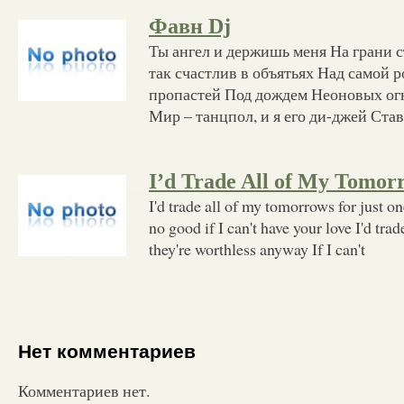
Фавн Dj
Ты ангел и держишь меня На грани с
так счастлив в объятьях Над самой 
пропастей Под дождем Неоновых огне
Мир – танцпол, и я его ди-джей Ста
I’d Trade All of My Tomor
I'd trade all of my tomorrows for just on
no good if I can't have your love I'd tr
they're worthless anyway If I can't
Нет комментариев
Комментариев нет.