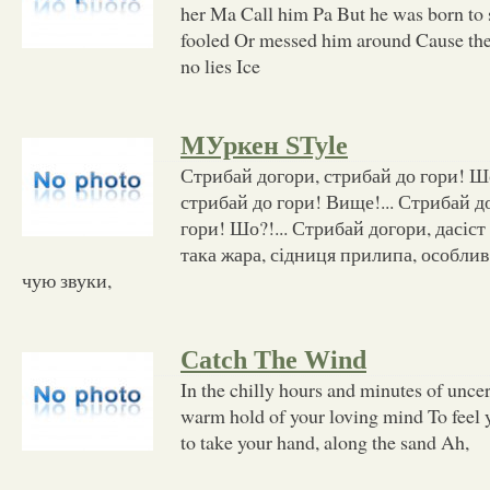
her Ma Call him Pa But he was born to
fooled Or messed him around Cause they
no lies Ice
МУркен STyle
Стрибай догори, стрибай до гори! Шо
стрибай до гори! Вище!... Стрибай д
гори! Шо?!... Стрибай догори, дасіст
така жара, сідниця прилипа, особлив
чую звуки,
Catch The Wind
In the chilly hours and minutes of uncert
warm hold of your loving mind To feel
to take your hand, along the sand Ah,