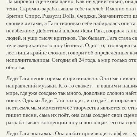
На мировой сцене она давно. Как не удивительно, она 
тени. Скромно зарабатывала себе на хлеб. Именно она 
Бритни Спирс, Pussycat Dolls, Ферджи. Знаменитости 
своими хитами, а Гага тихонько себе набиралась опыта
неизбежное. Дебютный альбом Леди Гага, взорвал тан
людей, и уши тысяч критиков. Так бывает. Гага стала 
теле американского шоу бизнеса. Одно то, что вырватьс
лестницы крайне сложно, говорит об определённых кач
исполнительницы. Сегодня ей 24 года, а мир только от
объятья.
Леди Гага неповторима и оригинальна. Она смешивает
направлений музыки. Кто-то скажет – и вашим и нашим,
мире, где уже создано так много, довольно сложно найт
новое. Однако Леди Гага находит, и создаёт, и поражае
неотъемлемым моментом её творчества является её стил
пишет песни, сама их поёт, она сама создаёт свои сце
разрабатывает концепции шоу и воплощает его на сцен
Леди Гага эпатажна. Она любит производить эффект, уд