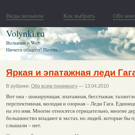
Виды волынок
Как выбрать
Обо мне
Volynki.ru
Волынки и Web.
Ничего общего! Почти...
Яркая и эпатажная леди Гаг
В рубрике:
Обо всем понемногу
— 13.04.2010
Вот она - шокирующая, эпатажная, бесстыжая, талантли
перспективная, молодая и озорная – Леди Гага. Единиц
на это имя. Многие относятся отрицательно, многие де
большинство впадают в экстаз, но людей, которые бы п
слышали – нет.