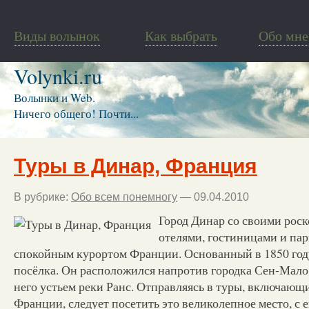
Виды волынок
Как выбрать
Обо мне
Volynki.ru
Волынки и Web.
Ничего общего! Почти...
Туры в Динар, Франция
В рубрике:
Обо всем понемногу
— 09.04.2010
Город Динар со своими рос
отелями, гостиницами и па
спокойным курортом Франции. Основанный в 1850 году
посёлка. Он расположился напротив городка Сен-Мало,
него устьем реки Ранс. Отправляясь в туры, включающи
Франции, следует посетить это великолепное место, с 