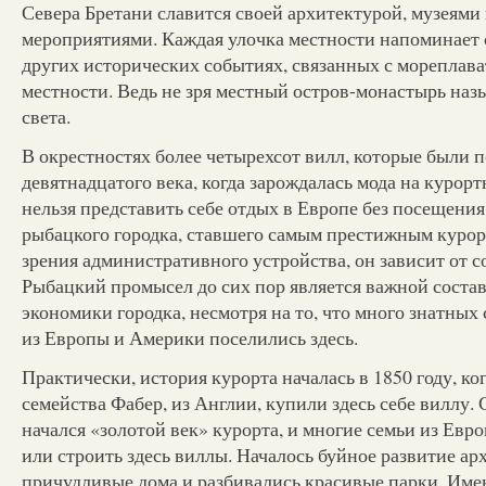
Севера Бретани славится своей архитектурой, музеями
мероприятиями. Каждая улочка местности напоминает 
других исторических событиях, связанных с мореплава
местности. Ведь не зря местный остров-монастырь на
света.
В окрестностях более четырехсот вилл, которые были 
девятнадцатого века, когда зарождалась мода на курор
нельзя представить себе отдых в Европе без посещени
рыбацкого городка, ставшего самым престижным курор
зрения административного устройства, он зависит от со
Рыбацкий промысел до сих пор является важной соста
экономики городка, несмотря на то, что много знатных
из Европы и Америки поселились здесь.
Практически, история курорта началась в 1850 году, ко
семейства Фабер, из Англии, купили здесь себе виллу. 
начался «золотой век» курорта, и многие семьи из Евр
или строить здесь виллы. Началось буйное развитие ар
причудливые дома и разбивались красивые парки. Име