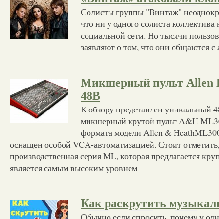
Солисты группы "Винтаж" неоднокра
что ни у одного солиста коллектива 
социальной сети. Но тысячи пользо
заявляют о том, что они общаются 
Микшерный пульт Allen 
48B
К обзору представлен уникальный 
микшерный крутой пульт A&H ML3
формата модели Allen & HeathML30
оснащен особой VCA-автоматизацией. Стоит отметить,
производственная серия ML, которая предлагается кр
является самым высоким уровнем
Как раскрутить музыкал
Обычно если спросить, почему у од