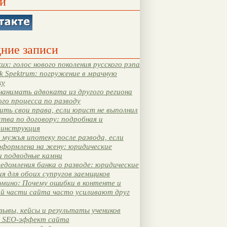
и
ние записи
их: голос нового поколения русского рэпа
k Spektrum: погружение в мрачную
ку
нанимать адвоката из другого региона
ого процесса по разводу
ть свои права, если юрист не выполнил
тва по договору: подробная и
 инструкция
мужья ипотеку после развода, если
оформлена на жену: юридические
и подводные камни
едомления банка о разводе: юридические
я для обоих супругов заемщиков
мино: Почему ошибки в контенте и
ой части сайта часто усиливают друг
зывы, кейсы и результаты учеников
 SEO-эффект сайта