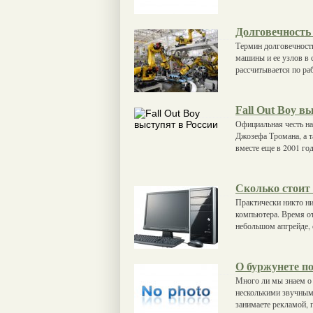
Долговечност
Термин долговечност
машины и ее узлов в 
рассчитывается по ра
Fall Out Boy в
Официальная честь на
Джозефа Тромана, а т
вместе еще в 2001 го
Сколько стоит
Практически никто ни
компьютера. Время от
небольшом апгрейде, 
О буржунете по
Много ли мы знаем о 
несколькими звучным
занимаете рекламой, 