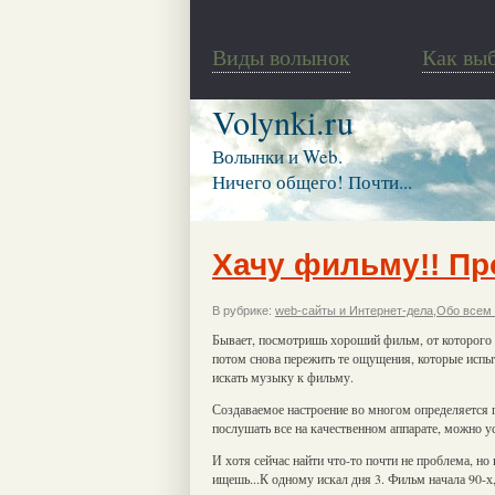
Виды волынок
Как вы
Volynki.ru
Волынки и Web.
Ничего общего! Почти...
Хачу фильму!! Пр
В рубрике:
web-сайты и Интернет-дела
,
Обо всем
Бывает, посмотришь хороший фильм, от которого 
потом снова пережить те ощущения, которые испыты
искать музыку к фильму.
Создаваемое настроение во многом определяется 
послушать все на качественном аппарате, можно у
И хотя сейчас найти что-то почти не проблема, н
ищешь...К одному искал дня 3. Фильм начала 90-х