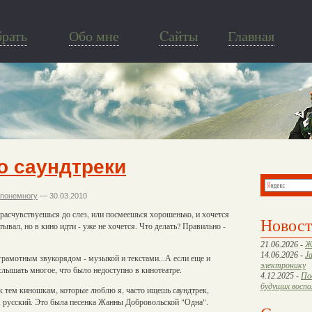
брать
Обо мне
Cайты
Главная
о саундтреки
 понемногу
— 30.03.2010
расчувствуешься до слез, или посмеешься хорошенько, и хочется
Новос
вал, но в кино идти - уже не хочется. Что делать? Правильно -
21.06.2026 -
Ж
14.06.2026 -
J
грамотным звукорядом - музыкой и текстами...А если еще и
электронику
слышать многое, что было недоступно в кинотеатре.
4.12.2025 -
По
будущих восп
о к тем киношкам, которые люблю я, часто ищешь саундтрек,
, русский. Это была песенка Жанны Добровольской "Одна".