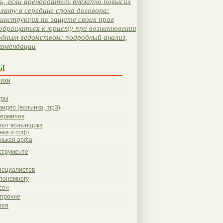
, если арендодатель внезапно повысил
лату в середине срока договора:
инструкция по защите своих прав
обращаться к юристу при возникновении
одным ведомством: подробный анализ,
комендации
ы
тихи
гры
видео (волынка, mp3)
терминов
пыт волынщика
нка и софт
нькая арфа
струменте
пециалистов
понемногу
сен
 прочие
рея