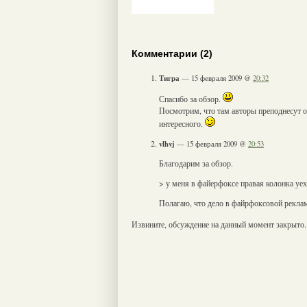
Комментарии (2)
Тигра
— 15 февраля 2009 @
20:32
Спасибо за обзор.
Посмотрим, что там авторы преподнесут о
интересного.
vlhvj
— 15 февраля 2009 @
20:53
Благодарим за обзор.
> у меня в файерфоксе правая колонка уех
Полагаю, что дело в файрфоксовой рекла
Извините, обсуждение на данный момент закрыто.