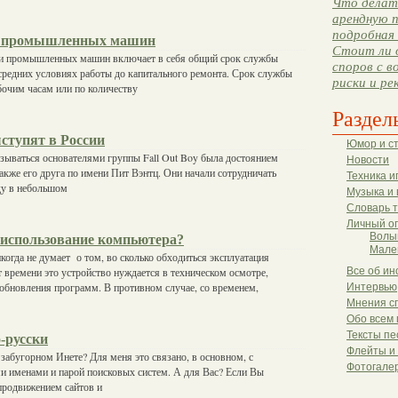
Что делать
арендную п
подробная 
ь промышленных машин
Стоит ли 
и промышленных машин включает в себя общий срок службы
споров с в
средних условиях работы до капитального ремонта. Срок службы
риски и ре
бочим часам или по количеству
Раздел
ыступят в России
Юмор и с
зываться основателями группы Fall Out Boy была достоянием
Новости
акже его друга по имени Пит Вэнтц. Они начали сотрудничать
Техника и
ду в небольшом
Музыка и 
Словарь 
Личный о
Волы
 использование компьютера?
Мале
когда не думает о том, во сколько обходиться эксплуатация
 времени это устройство нуждается в техническом осмотре,
Все об ин
обновления программ. В противном случае, со временем,
Интервью
Мнения с
Обо всем 
Тексты пе
-русски
Флейты и
забугорном Инете? Для меня это связано, в основном, с
Фотогале
и именами и парой поисковых систем. А для Вас? Если Вы
продвижением сайтов и