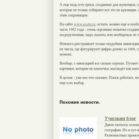
А еще ведь есть треки, созданные для мультиков, с
которые не только собирают все это по крупицам,
этим сокровищем.
На сайте
www.ooster.ru
, кстати, можно еще и поо
часть 1982 года - очень скромные попытки созда
посредственная, надо сказать) или пообщаться по 
Немного расстраивает только неудобная навигация
их числа, где фигурируют цифры далеко за 1000, 
момент.
Вообще, с навигацией все сильно хорошо. Путают 
картинки, которые не кнопочки, выглядят как кноп
В целом - уже кое-что скачано. Поиск работает, н
еще и их выбор.
Похожие новости.
Училкин блог
Давно пытался склон
географии. Но и тут 
Разномастных проект