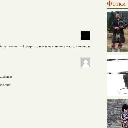
Фотки
бщественности. Говорят, у них в загашнике много хорошего и
ала вниз
морезке.