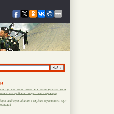
ти
еня Русских: голос нового поколения русского рэпа
amaica Suk Spektrum: погружение в мрачную
дарочный сертификат в студию звукозаписи: звук
оминаний