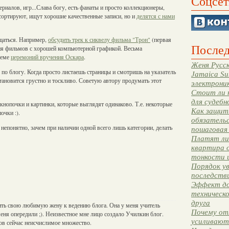
Соцсет
ериалов, игр...Слава богу, есть фанаты и просто коллекционеры,
 сортируют, ищут хорошие качественные записи, но и
делятся с нами
бщаться. Например,
обсудить трек к сиквелу фильма "Трон"
(первая
Послед
ния фильмов с хорошей компьютерной графикой. Весьма
теме
церемоний вручения Оскара
.
Женя Русск
 по блогу. Когда просто листаешь страницы и смотришь на указатель
Jamaica Su
становится грустно и тоскливо. Советую автору продумать этот
электрони
Стоит ли 
для судебн
кнопочки и картинки, которые выглядят одинаково. Т.е. некоторые
Как защити
очки :).
обязательс
о непонятно, зачем при наличии одной всего лишь категории, делать
пошаговая
Платят ли 
квартира 
тонкости 
Порядок ув
последстви
Эффект до
техническ
друга
ить свою любимую жену к ведению блога. Она у меня учитель
Почему от
меня опередили ;). Неизвестное мне лицо создало Училкин блог.
усиливают
ов сейчас неисчислимое множество.