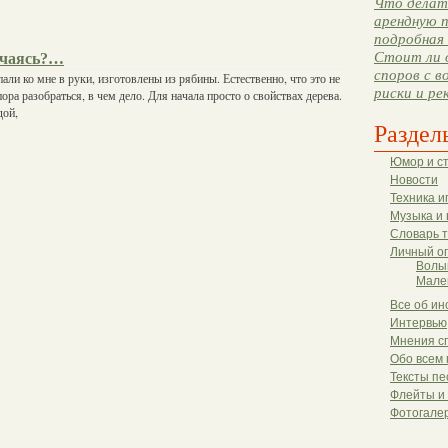
Что делать
арендную п
подробная 
Стоит ли 
ачаясь?…
споров с в
али ко мне в руки, изготовлены из рябины. Естественно, что это не
риски и ре
ора разобраться, в чем дело. Для начала просто о свойствах дерева.
дой,
Раздел
Юмор и с
Новости
Техника и
Музыка и 
Словарь 
Личный о
Волы
Мале
Все об ин
Интервью
Мнения с
Обо всем 
Тексты пе
Флейты и
Фотогале