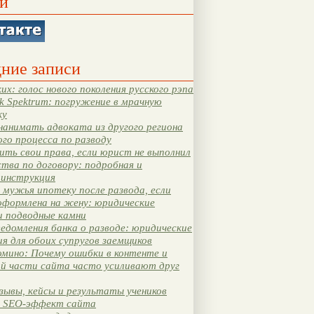
и
ние записи
их: голос нового поколения русского рэпа
k Spektrum: погружение в мрачную
ку
нанимать адвоката из другого региона
ого процесса по разводу
ть свои права, если юрист не выполнил
тва по договору: подробная и
 инструкция
мужья ипотеку после развода, если
оформлена на жену: юридические
и подводные камни
едомления банка о разводе: юридические
я для обоих супругов заемщиков
мино: Почему ошибки в контенте и
ой части сайта часто усиливают друг
зывы, кейсы и результаты учеников
 SEO-эффект сайта