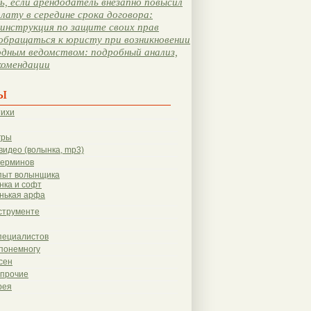
, если арендодатель внезапно повысил
лату в середине срока договора:
инструкция по защите своих прав
обращаться к юристу при возникновении
одным ведомством: подробный анализ,
комендации
ы
тихи
гры
видео (волынка, mp3)
терминов
пыт волынщика
нка и софт
нькая арфа
струменте
пециалистов
понемногу
сен
 прочие
рея