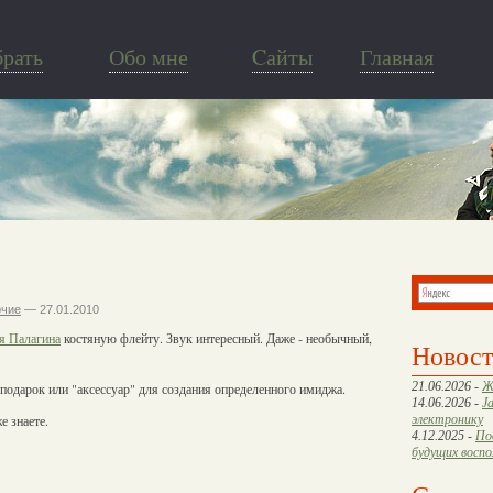
брать
Обо мне
Cайты
Главная
очие
— 27.01.2010
я Палагина
костяную флейту. Звук интересный. Даже - необычный,
Новос
21.06.2026 -
Ж
подарок или "аксессуар" для создания определенного имиджа.
14.06.2026 -
J
е знаете.
электронику
4.12.2025 -
По
будущих восп