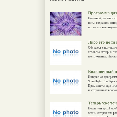
Программа для
Полезной для многих
ноты, сохранить кот
позволяет пакетную о
Либо это не т
Обучаюсь с помощью т
человека, который зн
инструментах. Немног
Волыночный п
Интересная программа
Soundbytes BagPipes 
Применяется при игр
инструмента (Европа)
Теперь уже то
После четвертой моей
тетки, которая там ра
треугольничке", я