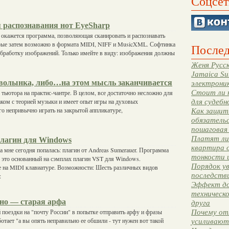
Соцсет
 распознавания нот EyeSharp
 окажется программа, позволяющая сканировать и распознавать
орые затем возможно в формата MIDI, NIFF и MusicXML. Софтинка
Послед
бработку изображений. Только имейте в виду: изображения должны
Женя Русск
Jamaica Su
а волынка, либо…на этом мысль заканчивается
электрони
Стоит ли 
ьютора на практис-чантре. В целом, все достаточно несложно для
аком с теорией музыки и имеет опыт игры на духовых
для судебн
о непривычно играть на закрытой аппликатуре,
Как защити
обязательс
пошаговая
Платят ли 
лагин для Windows
квартира 
 мне сегодня попалась: плагин от Andreas Sumerauer. Программа
тонкости 
- это основанный на сэмплах плагин VST для Windows.
Порядок ув
е на MIDI клавиатуре. Возможности: Шесть различных видов
последстви
:
Эффект до
техническ
чно — старая арфа
друга
 поездки на "почту России" в попытке отправить арфу и фразы
Почему от
ботает "а вы опять неправильно ее обшили - тут нужен вот такой
усиливают