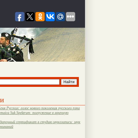
ти
еня Русских: голос нового поколения русского рэпа
amaica Suk Spektrum: погружение в мрачную
дарочный сертификат в студию звукозаписи: звук
оминаний