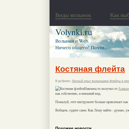
Виды волынок
Как вы
Volynki.ru
Волынки и Web.
Ничего общего! Почти...
Костяная флейта
В рубрике:
Личный опыт волынщика
,
Флейты и пр
Наконец-то получил от
Алексе
как собственно, и внешний вид.
Пожалуй, этот инструмент больше привлекает как 
Вобщем, судите сами. Как Лешу найти - думаю, уж
Похожие новости.